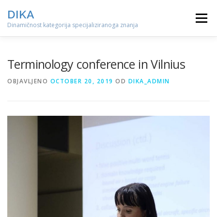
Preskoči
DIKA
na
Izbornik
sadržaj
Dinamičnost kategorija specijaliziranoga znanja
Terminology conference in Vilnius
OBJAVLJENO
OCTOBER 20, 2019
OD
DIKA_ADMIN