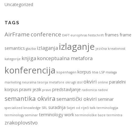
Uncategorized
TAGS
AirFrame
conference
frames
frame
EAFT
europhras
festschrift
izlaganje
izlaganja
semantics
glazba
jezična kreativnost
knjiga
konceptualna metafora
kategorije
konferencija
korpus
kopenhagen
litva
LSP
malaga
okviri
paralelni
marketing
neuralna teorija metafore
okrugli stol
online
korpus
pravni jezik
predstavljanje
pravo
radionica
radovi
semantika okvira
semantički okviri
seminar
suradnja
specialized knowledge
SRL
Svijet od riječi
talk
terminologija
terminology work
terminology seminar
terminološke baze
termintra
zrakoplovstvo