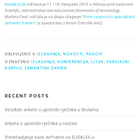
litavski jezik
održana je 17. i 18. listopada 2019. u Vilniusu pod naslovom
Scientific, administrative and educational dimensions of terminology
.
Martina Pavić održala je na skupu izlaganje
“From corpora to specialized
semantic frames”
(u suautorstvu s Anom Ostroški Anić).
OBJAVLJENO U
IZLAGANJA
,
NOVOSTI
,
RADOVI
OZNAČENO
IZLAGANJA
,
KONFERENCIJA
,
LITVA
,
PARALELNI
KORPUS
,
SEMANTIKA OKVIRA
RECENT POSTS
Rezultati ankete o upotrebi rječnika u školama
Anketa o upotrebi rječnika u nastavi
Predstavljanje baze AirFrame na EURALEX-u