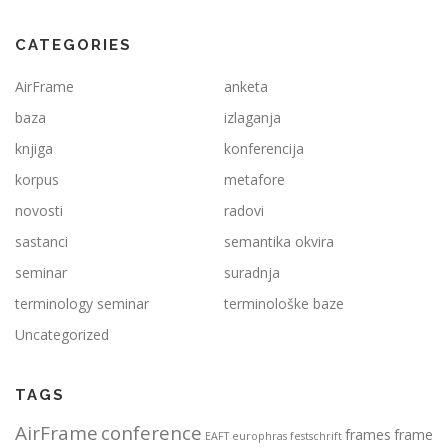
CATEGORIES
AirFrame
anketa
baza
izlaganja
knjiga
konferencija
korpus
metafore
novosti
radovi
sastanci
semantika okvira
seminar
suradnja
terminology seminar
terminološke baze
Uncategorized
TAGS
AirFrame
conference
frames
frame
EAFT
europhras
festschrift