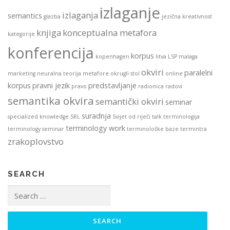
izlaganje
izlaganja
semantics
glazba
jezična kreativnost
knjiga
konceptualna metafora
kategorije
konferencija
korpus
kopenhagen
litva
LSP
malaga
okviri
paralelni
marketing
neuralna teorija metafore
okrugli stol
online
korpus
pravni jezik
predstavljanje
pravo
radionica
radovi
semantika okvira
semantički okviri
seminar
suradnja
specialized knowledge
SRL
Svijet od riječi
talk
terminologija
terminology work
terminology seminar
terminološke baze
termintra
zrakoplovstvo
SEARCH
Search
for: