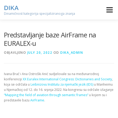
Preskoči
DIKA
na
Izbornik
sadržaj
Dinamičnost kategorija specijaliziranoga znanja
Predstavljanje baze AirFrame na
EURALEX-u
OBJAVLJENO
JULY 20, 2022
OD
DIKA_ADMIN
Ivana Brač i Ana Ostroški Anić sudjelovale su na međunarodnoj
konferenciji
XX Euralex International Congress: Dictionaries and Society
,
koja se održala u
Leibnizovu Institutu za njemački jezik (IDS)
u Manheimu
u Njemačkoj od 12. do 16. srpnja 2022. Na kongresu su održale izlaganje
“Mapping the field of aviation through semantic frames”
u kojem su i
predstavile bazu
AirFrame
.