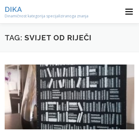
Preskoči
DIKA
na
Izbornik
sadržaj
Dinamičnost kategorija specijaliziranoga znanja
TAG:
SVIJET OD RIJEČI