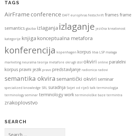
TAGS
AirFrame
conference
frames
frame
EAFT
europhras
festschrift
izlaganje
izlaganja
semantics
glazba
jezična kreativnost
knjiga
konceptualna metafora
kategorije
konferencija
korpus
kopenhagen
litva
LSP
malaga
okviri
paralelni
marketing
neuralna teorija metafore
okrugli stol
online
korpus
pravni jezik
predstavljanje
pravo
radionica
radovi
semantika okvira
semantički okviri
seminar
suradnja
specialized knowledge
SRL
Svijet od riječi
talk
terminologija
terminology work
terminology seminar
terminološke baze
termintra
zrakoplovstvo
SEARCH
Search