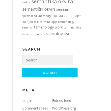
semantika okvira
radovi
semantički okviri
seminar
suradnja
specialized knowledge
SRL
Svijet
od riječi
talk
terminologija
terminology
terminology work
seminar
terminološke
zrakoplovstvo
baze
termintra
SEARCH
Search
for:
META
Log in
Entries feed
Comments feed
WordPress.org