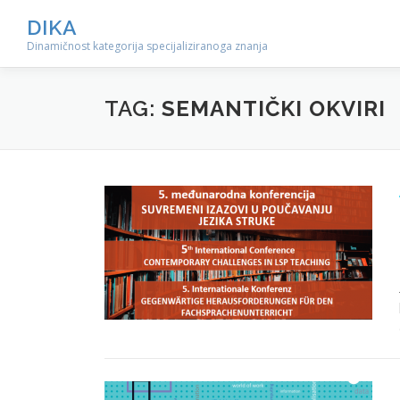
Preskoči
DIKA
na
Dinamičnost kategorija specijaliziranoga znanja
sadržaj
TAG:
SEMANTIČKI OKVIRI