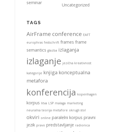
seminar
Uncategorized
TAGS
AirFrame
conference
EAFT
frames
frame
europhras
festschrift
izlaganja
semantics
glazba
izlaganje
jezična kreativnost
knjiga
konceptualna
kategorije
metafora
konferencija
kopenhagen
korpus
litva
LSP
malaga
marketing
neuralna teorija metafore
okrugli stol
okviri
paralelni korpus
pravni
online
jezik
predstavljanje
pravo
radionica