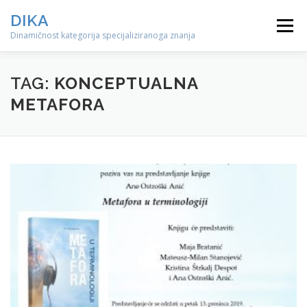
Preskoči
DIKA
na
Izbornik
sadržaj
Dinamičnost kategorija specijaliziranoga znanja
TAG:
KONCEPTUALNA
METAFORA