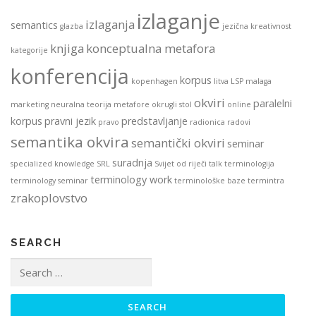
izlaganje
izlaganja
semantics
glazba
jezična kreativnost
knjiga
konceptualna metafora
kategorije
konferencija
korpus
kopenhagen
litva
LSP
malaga
okviri
paralelni
marketing
neuralna teorija metafore
okrugli stol
online
korpus
pravni jezik
predstavljanje
pravo
radionica
radovi
semantika okvira
semantički okviri
seminar
suradnja
specialized knowledge
SRL
Svijet od riječi
talk
terminologija
terminology work
terminology seminar
terminološke baze
termintra
zrakoplovstvo
SEARCH
Search
for: