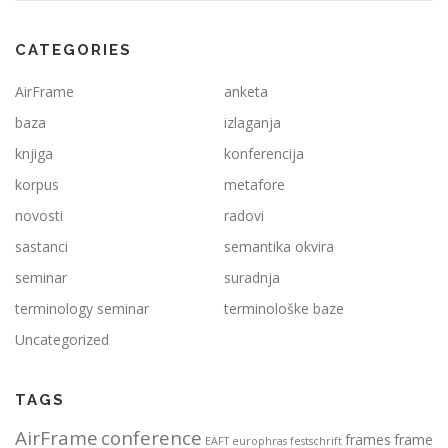
CATEGORIES
AirFrame
anketa
baza
izlaganja
knjiga
konferencija
korpus
metafore
novosti
radovi
sastanci
semantika okvira
seminar
suradnja
terminology seminar
terminološke baze
Uncategorized
TAGS
AirFrame
conference
frames
frame
EAFT
europhras
festschrift