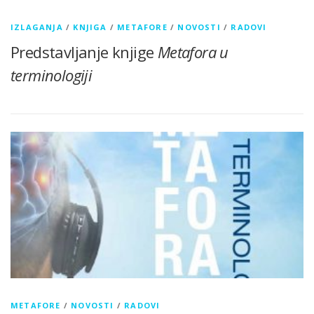
IZLAGANJA
/
KNJIGA
/
METAFORE
/
NOVOSTI
/
RADOVI
Predstavljanje knjige
Metafora u
terminologiji
METAFORE
/
NOVOSTI
/
RADOVI