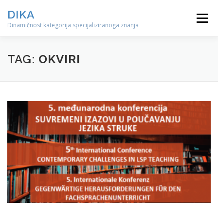
Preskoči
DIKA
na
Izbornik
sadržaj
Dinamičnost kategorija specijaliziranoga znanja
TAG:
OKVIRI