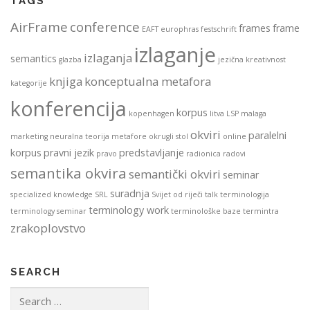
TAGS
AirFrame
conference
frames
frame
EAFT
europhras
festschrift
izlaganje
izlaganja
semantics
glazba
jezična kreativnost
knjiga
konceptualna metafora
kategorije
konferencija
korpus
kopenhagen
litva
LSP
malaga
okviri
paralelni
marketing
neuralna teorija metafore
okrugli stol
online
korpus
pravni jezik
predstavljanje
pravo
radionica
radovi
semantika okvira
semantički okviri
seminar
suradnja
specialized knowledge
SRL
Svijet od riječi
talk
terminologija
terminology work
terminology seminar
terminološke baze
termintra
zrakoplovstvo
SEARCH
Search
for: