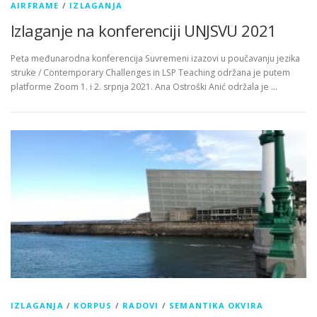
AIRFRAME
/
IZLAGANJA
Izlaganje na konferenciji UNJSVU 2021
Peta međunarodna konferencija Suvremeni izazovi u poučavanju jezika
struke / Contemporary Challenges in LSP Teaching održana je putem
platforme Zoom 1. i 2. srpnja 2021. Ana Ostroški Anić održala je …
IZLAGANJA
/
KORPUS
/
RADOVI
/
SEMANTIKA OKVIRA