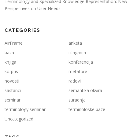
Terminology and Specialized Knowledge Representation: New
Perspectives on User Needs
CATEGORIES
AirFrame
anketa
baza
izlaganja
knjiga
konferencija
korpus
metafore
novosti
radovi
sastanci
semantika okvira
seminar
suradnja
terminology seminar
terminološke baze
Uncategorized