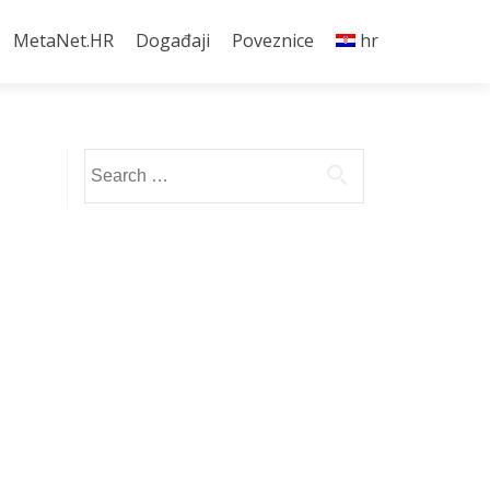
MetaNet.HR
Događaji
Poveznice
hr
Search
for: