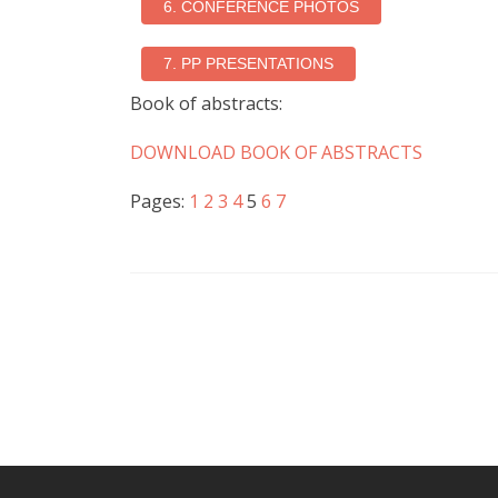
Book of abstracts:
DOWNLOAD BOOK OF ABSTRACTS
Pages:
1
2
3
4
5
6
7