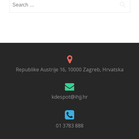
Search
for:
Republike Austrije 16, 10000 Zagreb, Hrvatska
kdespot@ihjj.hr
01 3783 888