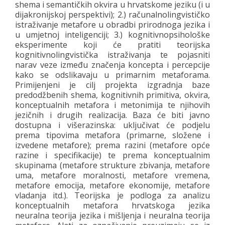
shema i semantičkih okvira u hrvatskome jeziku (i u
dijakronijskoj perspektivi); 2.) računalnolingvističko
istraživanje metafore u obradbi prirodnoga jezika i
u umjetnoj inteligenciji; 3.) kognitivnopsihološke
eksperimente koji će pratiti teorijska
kognitivnolingvistička istraživanja te pojasniti
narav veze između značenja koncepta i percepcije
kako se odslikavaju u primarnim metaforama.
Primijenjeni je cilj projekta izgradnja baze
predodžbenih shema, kognitivnih primitiva, okvira,
konceptualnih metafora i metonimija te njihovih
jezičnih i drugih realizacija. Baza će biti javno
dostupna i višerazinska: uključivat će podjelu
prema tipovima metafora (primarne, složene i
izvedene metafore); prema razini (metafore opće
razine i specifikacije) te prema konceptualnim
skupinama (metafore strukture zbivanja, metafore
uma, metafore moralnosti, metafore vremena,
metafore emocija, metafore ekonomije, metafore
vladanja itd.). Teorijska je podloga za analizu
konceptualnih metafora hrvatskoga jezika
neuralna teorija jezika i mišljenja i neuralna teorija