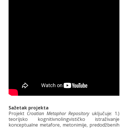
Sažetak projekta
Projekt
Croatian Metaphor Repository
uključuje: 1.)
teorijsko kognitivnolingvističko istraživanje
konceptualne metafore, metonimije, predodžbenih