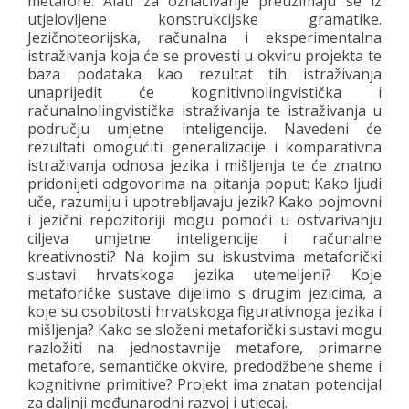
metafore. Alati za označivanje preuzimaju se iz
utjelovljene konstrukcijske gramatike.
Jezičnoteorijska, računalna i eksperimentalna
istraživanja koja će se provesti u okviru projekta te
baza podataka kao rezultat tih istraživanja
unaprijedit će kognitivnolingvistička i
računalnolingvistička istraživanja te istraživanja u
području umjetne inteligencije. Navedeni će
rezultati omogućiti generalizacije i komparativna
istraživanja odnosa jezika i mišljenja te će znatno
pridonijeti odgovorima na pitanja poput: Kako ljudi
uče, razumiju i upotrebljavaju jezik? Kako pojmovni
i jezični repozitoriji mogu pomoći u ostvarivanju
ciljeva umjetne inteligencije i računalne
kreativnosti? Na kojim su iskustvima metaforički
sustavi hrvatskoga jezika utemeljeni? Koje
metaforičke sustave dijelimo s drugim jezicima, a
koje su osobitosti hrvatskoga figurativnoga jezika i
mišljenja? Kako se složeni metaforički sustavi mogu
razložiti na jednostavnije metafore, primarne
metafore, semantičke okvire, predodžbene sheme i
kognitivne primitive? Projekt ima znatan potencijal
za daljnji međunarodni razvoj i utjecaj.