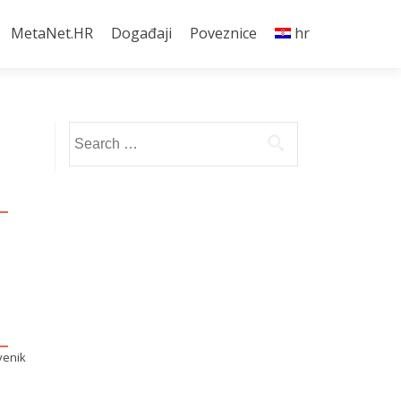
MetaNet.HR
Događaji
Poveznice
hr
Search
for:
venik