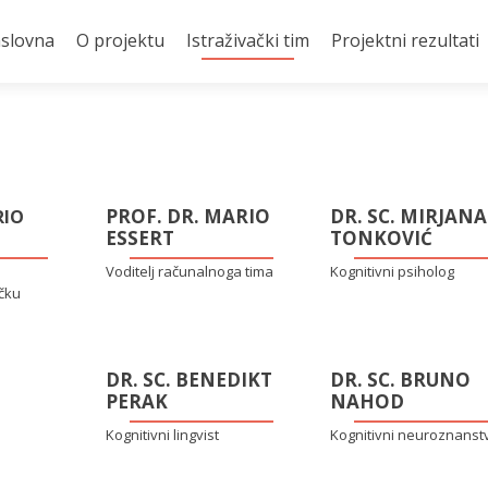
slovna
O projektu
Istraživački tim
Projektni rezultati
PROF. DR. MARIO
DR. SC. MIRJANA
RIO
ESSERT
TONKOVIĆ
Voditelj računalnoga tima
Kognitivni psiholog
ičku
DR. SC. BENEDIKT
DR. SC. BRUNO
PERAK
NAHOD
Kognitivni lingvist
Kognitivni neuroznanst