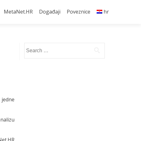
MetaNet.HR
Događaji
Poveznice
hr
Search
for:
a jedne
analizu
aNet.HR