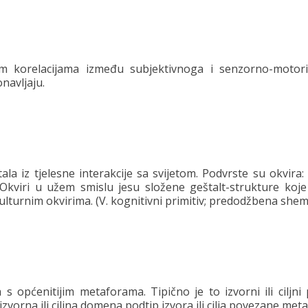
im korelacijama između subjektivnoga i senzorno-motor
navljaju.
la iz tjelesne interakcije sa svijetom. Podvrste su okvira: 
 Okviri u užem smislu jesu složene geštalt-strukture koje
ulturnim okvirima. (V. kognitivni primitiv; predodžbena shem
s općenitijim metaforama. Tipično je to izvorni ili ciljni 
izvorna ili ciljna domena podtip izvora ili cilja povezane meta