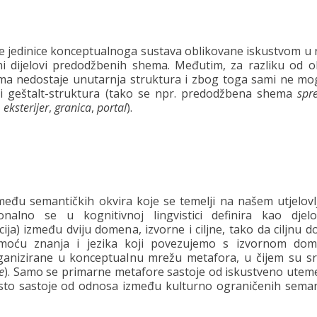
ljne jedinice konceptualnoga sustava oblikovane iskustvom u
alni dijelovi predodžbenih shema. Međutim, za razliku od o
ma nedostaje unutarnja struktura i zbog toga sami ne mog
ovi geštalt-struktura (tako se npr. predodžbena shema
spr
,
eksterijer
,
granica
,
portal
).
među semantičkih okvira koje se temelji na našem utjelov
onalno se u kognitivnoj lingvistici definira kao djel
ija) između dviju domena, izvorne i ciljne, tako da ciljnu
omoću znanja i jezika koji povezujemo s izvornom do
rganizirane u konceptualnu mrežu metafora, u čijem su sr
e
). Samo se primarne metafore sastoje od iskustveno uteme
esto sastoje od odnosa između kulturno ograničenih seman