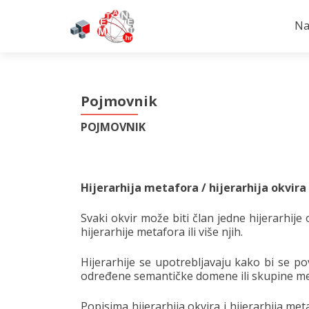
Na
Pojmovnik
POJMOVNIK
Hijerarhija metafora / hijerarhija okvira
Svaki okvir može biti član jedne hijerarhije 
hijerarhije metafora ili više njih.
Hijerarhije se upotrebljavaju kako bi se pov
određene semantičke domene ili skupine me
Popisima hijerarhija okvira i hijerarhija m