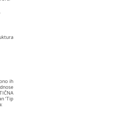
.
ruktura
bno ih
odnose
ANTIČNA
n ‘Tip
a: