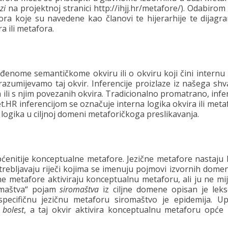
azi
na projektnoj stranici http://ihjj.hr/metafore/). Odabiro
fora koje su navedene kao članovi te hijerarhije te dijagr
a ili metafora.
eđenome semantičkome okviru ili o okviru koji čini internu
razumijevamo taj okvir. Inferencije proizlaze iz našega shv
ili s njim povezanih okvira. Tradicionalno promatrano, infe
et.HR inferencijom se označuje interna logika okvira ili meta
logika u ciljnoj domeni metaforičkoga preslikavanja.
pćenitije konceptualne metafore. Jezične metafore nastaju 
ebljavaju riječi kojima se imenuju pojmovi izvornih domena
ne metafore aktiviraju konceptualnu metaforu, ali ju ne mi
romaštva“ pojam
siromaštva
iz ciljne domene opisan je le
specifičnu jezičnu metaforu siromaštvo je epidemija. U
r
bolest
, a taj okvir aktivira konceptualnu metaforu opće 