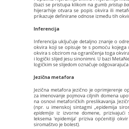
(bazi se pristupa klikom na gumb
pristup b
hijerarhije otvara se popis okvira ili meta
prikazuje definirane odnose između tih okvir
Inferencija
Inferencija uključuje detaljno znanje o odr
okvira koji se opisuje te s pomoću kojega 
okvira s obzirom na ograničenja toga okvira 
i logički slijed jesu sinonimni. U bazi MetaN
logičkim se slijedom označuje odgovarajuća 
Jezična metafora
Jezična metafora jezično je oprimjerenje o
za imenovanje pojmova ciljnih domena upotr
na osnovi metaforičkih preslikavanja. Jezič
(npr. u imenskoj sintagmi „epidemija si
epidemija
iz izvorne domene, prizivajući 
leksema ‘epidemija’ priziva općenitiji okvi
siromaštvo je bolest).