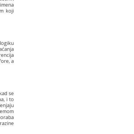
m imena
am koji
 logiku
aćanja
rencija
fore, a
kad se
, i to
jenjaju
ksemom
poraba
razine