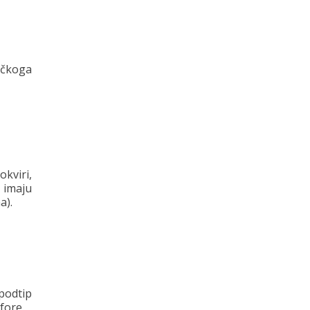
ičkoga
okviri,
 imaju
a).
podtip
fore.