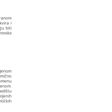
 ranom
kvira i
u biti
emnika
ljenom
omično
 domenu
menom.
edištu
ljenih
tičkih