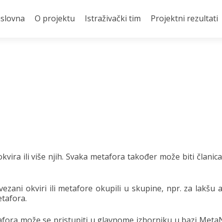
slovna
O projektu
Istraživački tim
Projektni rezultati
okvira ili više njih. Svaka metafora također može biti članic
ezani okviri ili metafore okupili u skupine, npr. za lakšu 
tafora.
etafora može se pristupiti u glavnome izborniku u bazi Met