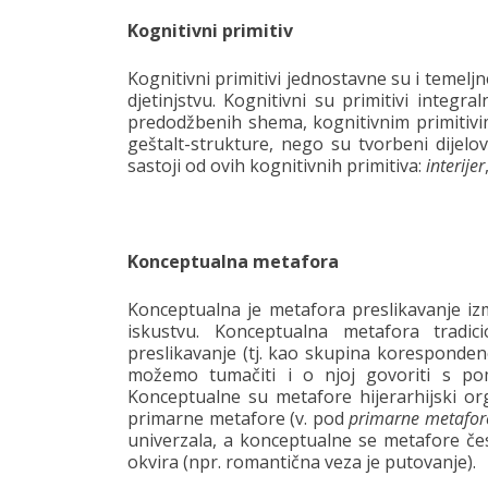
Kognitivni primitiv
Kognitivni primitivi jednostavne su i teme
djetinjstvu. Kognitivni su primitivi integr
predodžbenih shema, kognitivnim primitivi
geštalt-strukture, nego su tvorbeni dijel
sastoji od ovih kognitivnih primitiva:
interijer
Konceptualna metafora
Konceptualna je metafora preslikavanje iz
iskustvu. Konceptualna metafora tradici
preslikavanje (tj. kao skupina korespondenc
možemo tumačiti i o njoj govoriti s p
Konceptualne su metafore hijerarhijski o
primarne metafore (v. pod
primarne metafor
univerzala, a konceptualne se metafore č
okvira (npr. romantična veza je putovanje).