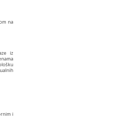
rom na
aze iz
menama
ološku
ualnih
rnim i