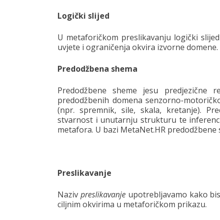
Logički slijed
U metaforičkom preslikavanju logički slije
uvjete i ograničenja okvira izvorne domene.
Predodžbena shema
Predodžbene sheme jesu predjezične rep
predodžbenih domena senzorno-motoričkog
(npr. spremnik, sile, skala, kretanje). 
stvarnost i unutarnju strukturu te inferen
metafora. U bazi MetaNet.HR predodžbene s
Preslikavanje
Naziv
preslikavanje
upotrebljavamo kako bism
ciljnim okvirima u metaforičkom prikazu.