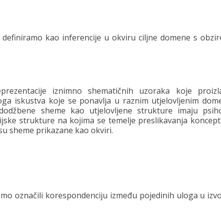
d definiramo kao inferencije u okviru ciljne domene s obzi
rezentacije iznimno shematičnih uzoraka koje proizl
a iskustva koje se ponavlja u raznim utjelovljenim do
Predodžbene sheme kao utjelovljene strukture imaju psih
cijske strukture na kojima se temelje preslikavanja koncept
u sheme prikazane kao okviri.
o označili korespondenciju između pojedinih uloga u izvo