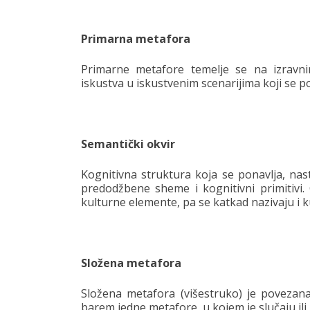
Primarna metafora
Primarne metafore temelje se na izravn
iskustva u iskustvenim scenarijima koji se po
Semantički okvir
Kognitivna struktura koja se ponavlja, nasta
predodžbene sheme i kognitivni primitivi.
kulturne elemente, pa se katkad nazivaju i k
Složena metafora
Složena metafora (višestruko) je povezana 
barem jedne metafore, u kojem je slučaju ili 