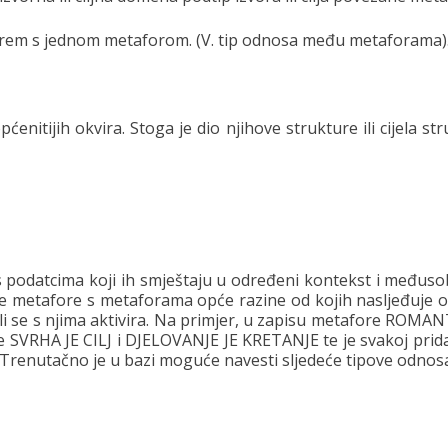
barem s jednom metaforom. (V. tip odnosa među metaforama)
pćenitijih okvira. Stoga je dio njihove strukture ili cijela st
podatcima koji ih smještaju u određeni kontekst i međuso
edne metafore s metaforama opće razine od kojih nasljeđuje 
ili se s njima aktivira. Na primjer, u zapisu metafore ROM
SVRHA JE CILJ i DJELOVANJE JE KRETANJE te je svakoj prida
renutačno je u bazi moguće navesti sljedeće tipove odnos