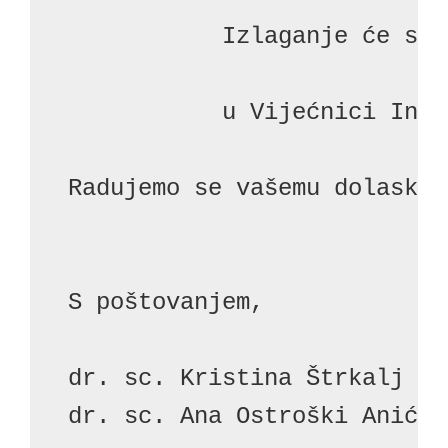
           Izlaganje će se 
           u Vijećnici Inst
Radujemo se vašemu dolasku!

S poštovanjem,

dr. sc. Kristina Štrkalj De
dr. sc. Ana Ostroški Anić i