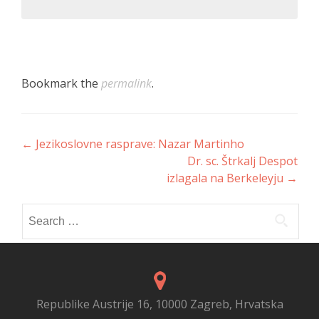
Bookmark the
permalink
.
Post
←
Jezikoslovne rasprave: Nazar Martinho
Dr. sc. Štrkalj Despot
navigation
izlagala na Berkeleyju
→
Search
for:
Republike Austrije 16, 10000 Zagreb, Hrvatska