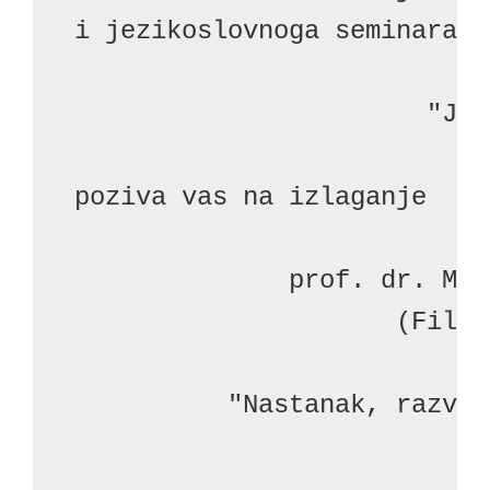
i jezikoslovnoga seminara

                       "Jez
poziva vas na izlaganje

              prof. dr. Mar
                     (Filoz
          "Nastanak, razvoj