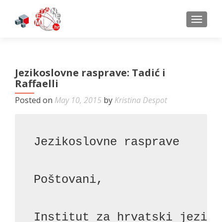
TOGGL
Jezikoslovne rasprave: Tadić i
Raffaelli
Posted on
May 10, 2015
by
Kristina Despot
Jezikoslovne rasprave

Poštovani,

Institut za hrvatski jezik 