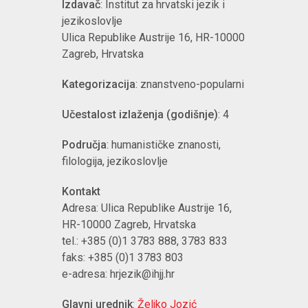
Izdavač
: Institut za hrvatski jezik i
jezikoslovlje
Ulica Republike Austrije 16, HR-10000
Zagreb, Hrvatska
Kategorizacija
: znanstveno-popularni
Učestalost izlaženja (godišnje)
: 4
Područja
: humanističke znanosti,
filologija, jezikoslovlje
Kontakt
Adresa: Ulica Republike Austrije 16,
HR-10000 Zagreb, Hrvatska
tel.: +385 (0)1 3783 888, 3783 833
faks: +385 (0)1 3783 803
e-adresa: hrjezik@ihjj.hr
Glavni urednik
:
Željko Jozić