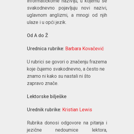
informatičkome nazivlju, u kojemu se
svakodnevno pojavljuju novi nazivi,
uglavnom anglizmi, a mnogi od njih
ulaze i u opći jezik.
Od A do Ž
Urednica rubrike
:
Barbara Kovačević
U rubrici se govori o značenju frazema
koje čujemo svakodnevno, a često ne
znamo ni kako su nastali ni što
zapravo znače.
Lektorske bilješke
Urednik rubrike
:
Kristian Lewis
Rubrika donosi odgovore na pitanja i
jezične nedoumice lektora,