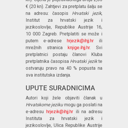
€ (20 kn). Zahtjevi za pretplatu šalju se
na adresu: časopis
Hrvatski jezik
,
Institut za hrvatski jezik i
jezikoslovlje, Republike Austrije 16,
10 000 Zagreb. Pretplatiti se može i
putem e-adrese
hrjezik@ihjj.hr
ili
mrežnih stranica
knjige.ihjj.hr
. Svi
pretplatnici postaju članovi Kluba
pretplatnika časopisa
Hrvatski jezik
te
ostvaruju pravo na 40 % popusta na
sva institutska izdanja.
UPUTE SURADNICIMA
Autori koji žele objaviti članak u
Hrvatskome jeziku
mogu ga poslati na
e-adresu
hrjezik@ihjj.hr
ili na adresu
Instituta za hrvatski jezik i
jezikoslovlje, Ulica Republike Austrije