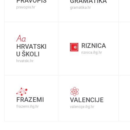
PRAVOPIS
GRAMATIKA
pravopis.hr
gramatika.hr
RIZNICA
HRVATSKI
riznica.ihjj.hr
U ŠKOLI
hrvatski.hr
FRAZEMI
VALENCIJE
frazemi.ihjj.hr
valencije.ihjj.hr