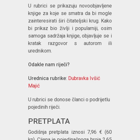
U rubrici se prikazuju novoobjavljene
knjige za koje se smatra da bi mogle
zainteresirati širi čitateljski krug. Kako
bi prikaz bio življi i popularniji, osim
samoga sadržaja knjige, objavljuje se i
kratak razgovor s autorom ili
urednikom.
Odakle nam riječi?
Urednica rubrike
:
Dubravka Ivšić
Majić
U rubrici se donose članci o podrijetlu
pojedinih riječi.
PRETPLATA
Godišnja pretplata iznosi 7,96 € (60
kn). Cijena je pojedinačnoga broja 2,65