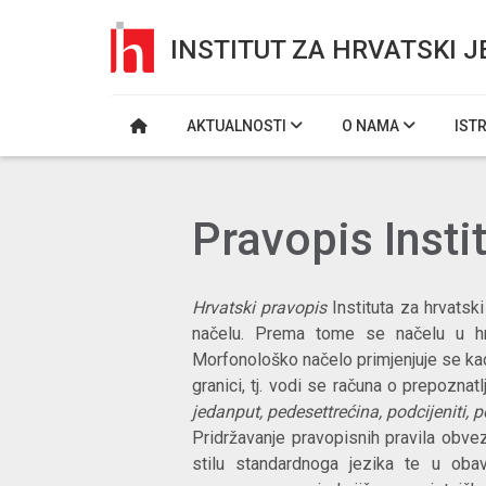
INSTITUT ZA HRVATSKI J
AKTUALNOSTI
O NAMA
IST
Pravopis Instit
Hrvatski pravopis
Instituta za hrvats
načelu. Prema tome se načelu u h
Morfonološko načelo primjenjuje se ka
granici, tj. vodi se računa o prepozna
jedanput, pedesettrećina, podcijeniti, 
Pridržavanje pravopisnih pravila obve
stilu standardnoga jezika te u obavi