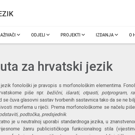
EZIK
RAŽIVAČI
ODJELI
PROJEKTI
IZDANJA
O 
uta za hrvatski jezik
ki jezik fonološki je pravopis s morfonološkim elementima. Fono
rvatskome piše npr.
bežični, išarati, otpasti, potprogram, ra
d se čuva glasovni sastav tvorbenih sastavnica tako da se ne b
tljivosti morfema u riječi. Prema morfonološkome se načelu piše
podstaviti, podtočka, predsjednik
.
zatno je u neutralnoj uporabi standardnoga jezika, u znanstve
jesnome žanru publicističkoga funkcionalnog stila (vijestim