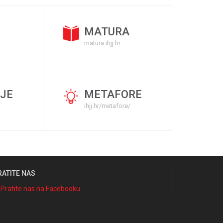
MATURA
matura.ihjj.hr
JE
METAFORE
ihjj.hr/metafore/
RATITE NAS
Pratite nas na Facebooku