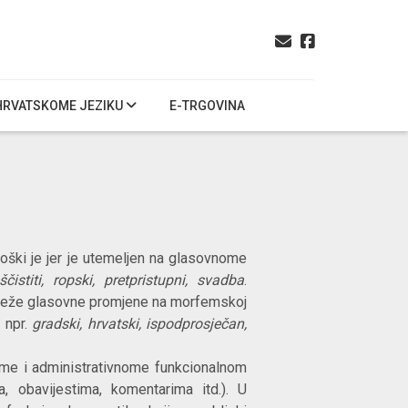
HRVATSKOME JEZIKU
E-TRGOVINA
loški je jer je utemeljen na glasovnome
ščistiti, ropski, pretpristupni, svadba
.
ilježe glasovne promjene na morfemskoj
 npr.
gradski, hrvatski, ispodprosječan,
nome i administrativnome funkcionalnom
a, obavijestima, komentarima itd.). U