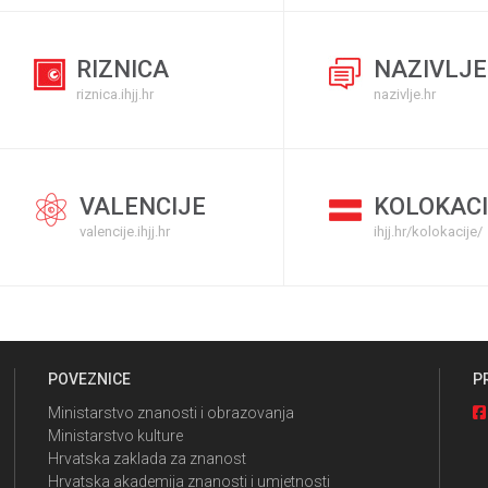
RIZNICA
NAZIVLJE
riznica.ihjj.hr
nazivlje.hr
VALENCIJE
KOLOKACI
valencije.ihjj.hr
ihjj.hr/kolokacije/
POVEZNICE
P
Ministarstvo znanosti i obrazovanja
Ministarstvo kulture
Hrvatska zaklada za znanost
Hrvatska akademija znanosti i umjetnosti