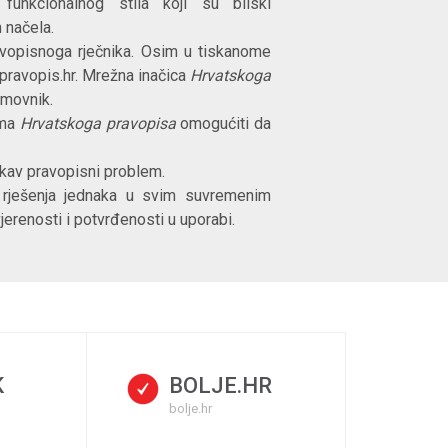
funkcionalnog stila koji su bliski
 načela.
ravopisnoga rječnika. Osim u tiskanome
i pravopis.hr. Mrežna inačica
Hrvatskoga
jmovnik.
ima
Hrvatskoga pravopisa
omogućiti da
akav pravopisni problem.
li rješenja jednaka u svim suvremenim
jerenosti i potvrđenosti u uporabi.
K
BOLJE.HR
bolje.hr