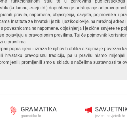
ome funkcionalnom stilu te u žanrovima publicističkoga 
ilu (kolumne, eseji itd.) dopušteno je odstupanje od pravopisnih
pisnih pravila, napomena, objašnjenja, savjeta, pojmovnika i p
icama Instituta za hrvatski jezik i jezikoslovlje, na mrežnoj adres
t s poveznicama na napomene, objašnjenja i jezične savjete te po
 se pojavljuju u pravopisnim pravilima. Taj će pojmovnik korisnic
zi u pravilima.
an popis riječi i izraza te njihovih oblika s kojima je povezan k
li hrvatsku pravopisnu tradiciju, pa u pravilu nismo mijenja
promijenili, promijenili smo u skladu s načelima sustavnosti te ov
GRAMATIKA
SAVJETNI
gramatika.hr
jezicni-savjetnik.hr