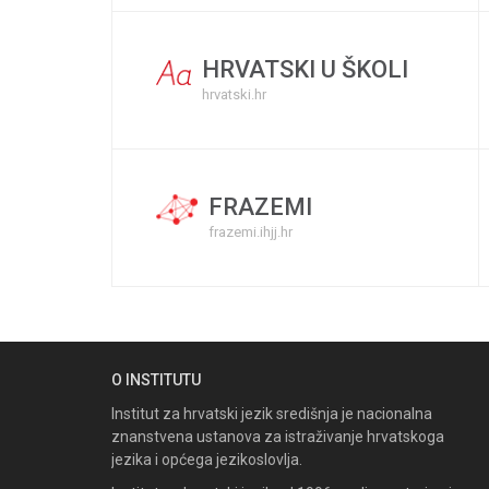
HRVATSKI U ŠKOLI
hrvatski.hr
FRAZEMI
frazemi.ihjj.hr
O INSTITUTU
Institut za hrvatski jezik središnja je nacionalna
znanstvena ustanova za istraživanje hrvatskoga
jezika i općega jezikoslovlja.