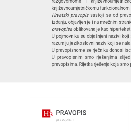
razgovornome i književnoumjetničk
književnoumjetničkomu funkcionalnom st
Hrvatski pravopis
sastoji se od pravo
izdanju, objavljen je i na mrežnim stran
pravopisa
oblikovana je kao hiperteks
U pojmovniku su objašnjeni nazivi koji
razumiju jezikoslovni naziv koji se nala
U pravopisnome se rječniku donosi iscrp
U pravopisnim smo rješenjima slijedi
pravopisima. Rijetka rješenja koja smo 
PRAVOPIS
pravopis.hr