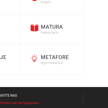
bolje.hr
MATURA
matura.ihjj.hr
JE
METAFORE
ihjj.hr/metafore/
RATITE NAS
Pratite nas na Facebooku