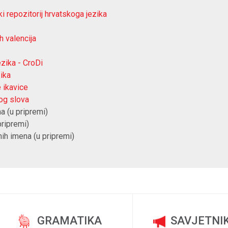
 repozitorij hrvatskoga jezika
h valencija
ezika - CroDi
ika
 ikavice
nog slova
a (u pripremi)
pripremi)
ih imena (u pripremi)
GRAMATIKA
SAVJETNI