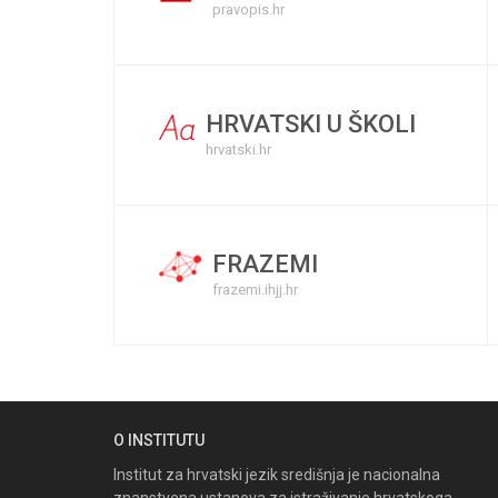
pravopis.hr
HRVATSKI U ŠKOLI
hrvatski.hr
FRAZEMI
frazemi.ihjj.hr
O INSTITUTU
Institut za hrvatski jezik središnja je nacionalna