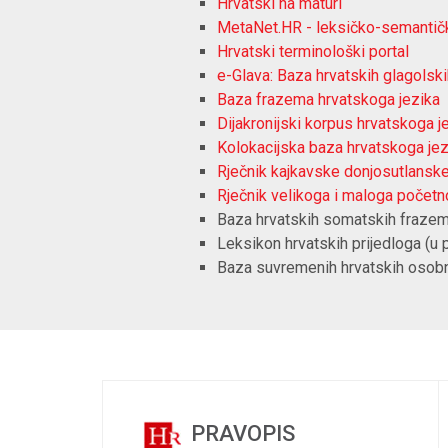
Hrvatski na maturi
MetaNet.HR - leksičko-semantički
Hrvatski terminološki portal
e-Glava: Baza hrvatskih glagolski
Baza frazema hrvatskoga jezika
Dijakronijski korpus hrvatskoga j
Kolokacijska baza hrvatskoga jez
Rječnik kajkavske donjosutlanske
Rječnik velikoga i maloga počet
Baza hrvatskih somatskih frazem
Leksikon hrvatskih prijedloga (u 
Baza suvremenih hrvatskih osobn
PRAVOPIS