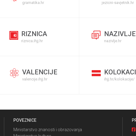
gramatika.hr
jezicni-savjetnik.hr
RIZNICA
NAZIVLJE
riznica.ihjj.hr
nazivlje.hr
VALENCIJE
KOLOKACI
valencije.ihjj.hr
ihjj.hr/kolokacije/
POVEZNICE
P
Ministarstvo znanosti i obrazovanja