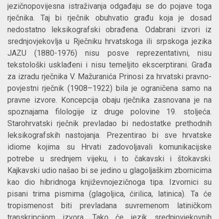
jezičnopovijesna istraživanja odgađaju se do pojave toga
rječnika. Taj bi rječnik obuhvatio građu koja je dosad
nedostatno leksikografski obrađena. Odabrani izvori iz
srednjovjekovlja u Rječniku hrvatskoga ili srpskoga jezika
JAZU (1880-1976) nisu posve reprezentativni, nisu
tekstološki usklađeni i nisu temeljito ekscerptirani. Građa
za izradu rječnika V. Mažuranića Prinosi za hrvatski pravno-
povjestni rječnik (1908–1922) bila je ograničena samo na
pravne izvore. Koncepcija obaju rječnika zasnovana je na
spoznajama filologije iz druge polovine 19. stoljeća.
Starohrvatski rječnik prevladao bi nedostatke prethodnih
leksikografskih nastojanja. Prezentirao bi sve hrvatske
idiome kojima su Hrvati zadovoljavali komunikacijske
potrebe u srednjem vijeku, i to čakavski i štokavski.
Kajkavski udio našao bi se jedino u glagoljaškim zbornicima
kao dio hibridnoga književnojezičnoga tipa. Izvornici su
pisani trima pismima (glagoljica, ćirilica, latinica). Ta će
tropismenost biti prevladana suvremenom latiničkom
transkripcijom izvora. Tako će jezik srednjovjekovnih