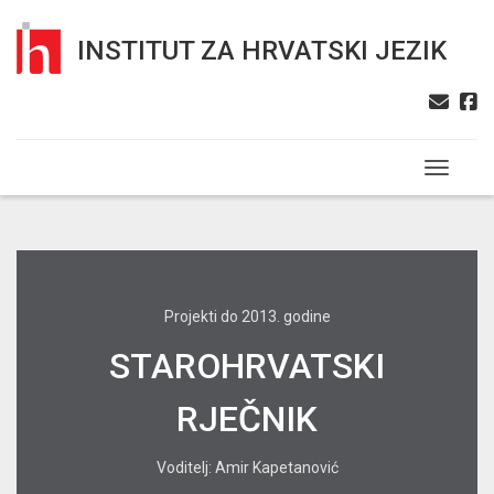
INSTITUT ZA HRVATSKI JEZIK
Toggle n
Projekti do 2013. godine
STAROHRVATSKI
RJEČNIK
Voditelj: Amir Kapetanović