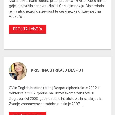
Martina Kramarić rođena je 29. prosinca 1978. u Dubrovniku,
gdje je završila osnovnu školu i Opću gimnaziju. Diplomirala
je hrvatski jezik i književnost te češki jezik i književnost na
Filozofs...
PROČITAJ VIŠE
KRISTINA ŠTRKALJ DESPOT
CV in English Kristina Štrkalj Despot diplomirala je 2002. i
doktorirala 2007. godine na Filozofskome fakultetu u
Zagrebu. Od 2003. godine radi u Institutu za hrvatski jezik.
Zvanje znanstvene suradnice stekla je 2007....