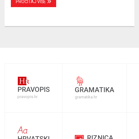
PROČITAJ VIŠE
PRAVOPIS
GRAMATIKA
pravopis.hr
gramatika.hr
RIZNICA
HRVATSKI