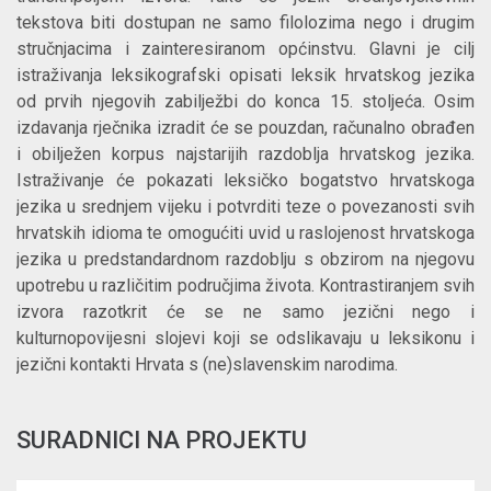
tekstova biti dostupan ne samo filolozima nego i drugim
stručnjacima i zainteresiranom općinstvu. Glavni je cilj
istraživanja leksikografski opisati leksik hrvatskog jezika
od prvih njegovih zabilježbi do konca 15. stoljeća. Osim
izdavanja rječnika izradit će se pouzdan, računalno obrađen
i obilježen korpus najstarijih razdoblja hrvatskog jezika.
Istraživanje će pokazati leksičko bogatstvo hrvatskoga
jezika u srednjem vijeku i potvrditi teze o povezanosti svih
hrvatskih idioma te omogućiti uvid u raslojenost hrvatskoga
jezika u predstandardnom razdoblju s obzirom na njegovu
upotrebu u različitim područjima života. Kontrastiranjem svih
izvora razotkrit će se ne samo jezični nego i
kulturnopovijesni slojevi koji se odslikavaju u leksikonu i
jezični kontakti Hrvata s (ne)slavenskim narodima.
SURADNICI NA PROJEKTU