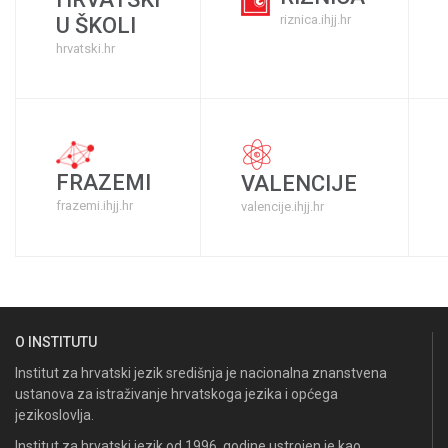
riznica.ihjj.hr
U ŠKOLI
hrvatski.hr
FRAZEMI
VALENCIJE
frazemi.ihjj.hr
valencije.ihjj.hr
O INSTITUTU
Institut za hrvatski jezik središnja je nacionalna znanstvena
ustanova za istraživanje hrvatskoga jezika i općega
jezikoslovlja.
Institut za hrvatski jezik od 1996. godine ustrojen je kao