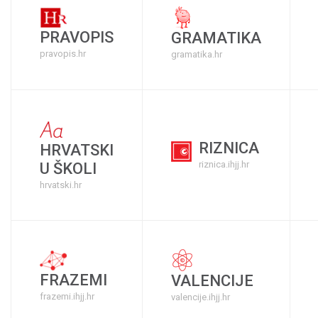
PRAVOPIS
GRAMATIKA
pravopis.hr
gramatika.hr
RIZNICA
HRVATSKI
riznica.ihjj.hr
U ŠKOLI
hrvatski.hr
FRAZEMI
VALENCIJE
frazemi.ihjj.hr
valencije.ihjj.hr