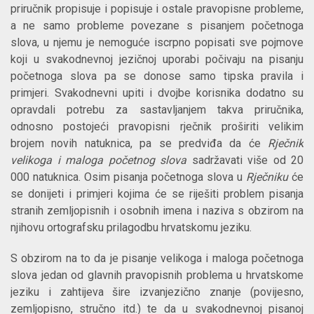
priručnik propisuje i popisuje i ostale pravopisne probleme,
a ne samo probleme povezane s pisanjem početnoga
slova, u njemu je nemoguće iscrpno popisati sve pojmove
koji u svakodnevnoj jezičnoj uporabi počivaju na pisanju
početnoga slova pa se donose samo tipska pravila i
primjeri. Svakodnevni upiti i dvojbe korisnika dodatno su
opravdali potrebu za sastavljanjem takva priručnika,
odnosno postojeći pravopisni rječnik proširiti velikim
brojem novih natuknica, pa se predviđa da će
Rječnik
velikoga i maloga početnog slova
sadržavati više od 20
000 natuknica. Osim pisanja početnoga slova u
Rječniku
će
se donijeti i primjeri kojima će se riješiti problem pisanja
stranih zemljopisnih i osobnih imena i naziva s obzirom na
njihovu ortografsku prilagodbu hrvatskomu jeziku.
S obzirom na to da je pisanje velikoga i maloga početnoga
slova jedan od glavnih pravopisnih problema u hrvatskome
jeziku i zahtijeva šire izvanjezično znanje (povijesno,
zemljopisno, stručno itd.) te da u svakodnevnoj pisanoj