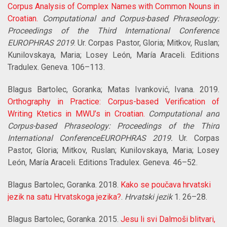
Corpus Analysis of Complex Names with Common Nouns in
Croatian.
Computational and Corpus-based Phraseology:
Proceedings of the Third International Conference
EUROPHRAS 2019
. Ur. Corpas Pastor, Gloria; Mitkov, Ruslan;
Kunilovskaya, Maria; Losey León, María Araceli. Editions
Tradulex. Geneva. 106–113.
Blagus Bartolec, Goranka; Matas Ivanković, Ivana. 2019.
Orthography in Practice: Corpus-based Verification of
Writing Ktetics in MWU’s in Croatian.
Computational and
Corpus-based Phraseology: Proceedings of the Third
International ConferenceEUROPHRAS 2019
.
Ur. Corpas
Pastor, Gloria; Mitkov, Ruslan; Kunilovskaya, Maria; Losey
León,
María Araceli
. Editions Tradulex. Geneva.
46–52.
Blagus Bartolec, Goranka. 2018.
Kako se poučava hrvatski
jezik na satu Hrvatskoga jezika?
.
Hrvatski jezik
1. 26–28.
Blagus Bartolec, Goranka. 2015.
Jesu li svi Dalmoši blitvari,