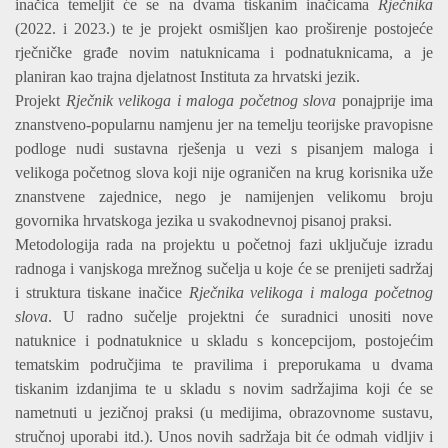
inačica temeljit će se na dvama tiskanim inačicama
Rječnika
(2022. i 2023.) te je projekt osmišljen kao proširenje postojeće
rječničke građe novim natuknicama i podnatuknicama, a je
planiran kao trajna djelatnost Instituta za hrvatski jezik.
Projekt
Rječnik velikoga i maloga početnog slova
ponajprije ima
znanstveno-popularnu namjenu jer na temelju teorijske pravopisne
podloge nudi sustavna rješenja u vezi s pisanjem maloga i
velikoga početnog slova koji nije ograničen na krug korisnika uže
znanstvene zajednice, nego je namijenjen velikomu broju
govornika hrvatskoga jezika u svakodnevnoj pisanoj praksi.
Metodologija rada na projektu u početnoj fazi uključuje izradu
radnoga i vanjskoga mrežnog sučelja u koje će se prenijeti sadržaj
i struktura tiskane inačice
Rječnika velikoga i maloga početnog
slova
. U radno sučelje projektni će suradnici unositi nove
natuknice i podnatuknice u skladu s koncepcijom, postojećim
tematskim područjima te pravilima i preporukama u dvama
tiskanim izdanjima te u skladu s novim sadržajima koji će se
nametnuti u jezičnoj praksi (u medijima, obrazovnome sustavu,
stručnoj uporabi itd.).
Unos novih sadržaja bit će odmah vidljiv i