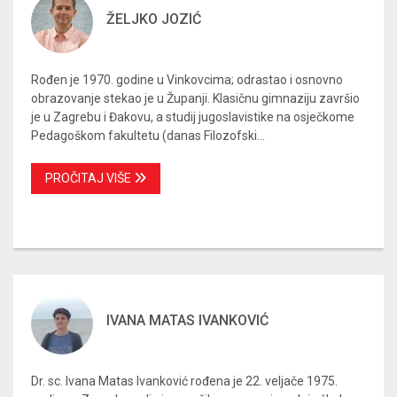
ŽELJKO JOZIĆ
Rođen je 1970. godine u Vinkovcima; odrastao i osnovno
obrazovanje stekao je u Županji. Klasičnu gimnaziju završio
je u Zagrebu i Đakovu, a studij jugoslavistike na osječkome
Pedagoškom fakultetu (danas Filozofski...
PROČITAJ VIŠE
IVANA MATAS IVANKOVIĆ
Dr. sc. Ivana Matas Ivanković rođena je 22. veljače 1975.