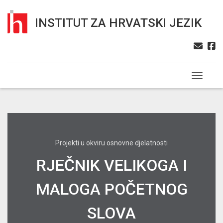
INSTITUT ZA HRVATSKI JEZIK
Toggle n
Projekti u okviru osnovne djelatnosti
RJEČNIK VELIKOGA I
MALOGA POČETNOG
SLOVA