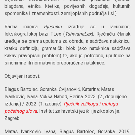
blagdana, etnika, ktetika, povijesnih događaja, kulturnih
spomenika i znamenitosti, zemljopisnih područja i sl.).
Radna inačica
Rječnika
izrađuje se u računalnoj
leksikografskoj bazi TLex (
TshwaneLex
). Rječnički članak
uređuje se prema uputama za obradu, a sadržava natuknicu,
kratku definiciju, gramatički blok (ako natuknica sadržava
kakav pravopisni problem) te, ako je potrebno, uputnice na
sinonimne ili normativno preporučene natuknice.
Objavljeni radovi:
Blagus Bartolec, Goranka; Cvijanović, Katarina; Matas
Ivanković, Ivana; Vukša Nahod, Perina. 2023. (2., dopunjeno
izdanje) / 2022. (1. izdanje).
Rječnik velikoga i maloga
početnog slova
. Institut za hrvatski jezik i jezikoslovlje.
Zagreb.
Matas Ivanković, Ivana; Blagus Bartolec, Goranka. 2019.