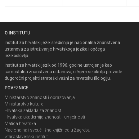
O INSTITUTU
Institut za hrvatski jezik središnja je nacionalna znanstvena
ustanova za istraživanje hrvatskoga jezika i općega
jezikoslovlja.
Institut za hrvatski jezik od 1996. godine ustrojen je kao
samostalna znanstvena ustanova, u čijem se okrilju provode
dugoročni projekti strateški važni za hrvatsku filologiju.
POVEZNICE
Ministarstvo znanosti i obrazovanja
Ministarstvo kulture
Hrvatska zaklada za znanost
Hrvatska akademija znanosti i umjetnosti
Matica hrvatska
Nacionalna i sveučilišna knjižnica u Zagrebu
Staroslavenski institut