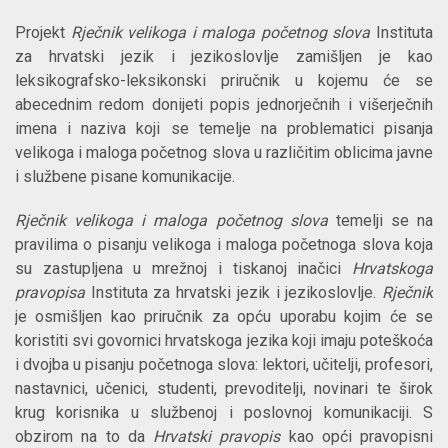
Projekt
Rječnik velikoga i maloga početnog slova
Instituta
za hrvatski jezik i jezikoslovlje zamišljen je kao
leksikografsko-leksikonski priručnik u kojemu će se
abecednim redom donijeti popis jednorječnih i višerječnih
imena i naziva koji se temelje na problematici pisanja
velikoga i maloga početnog slova u različitim oblicima javne
i službene pisane komunikacije.
Rječnik velikoga i maloga početnog slova
temelji se na
pravilima o pisanju velikoga i maloga početnoga slova koja
su zastupljena u mrežnoj i tiskanoj inačici
Hrvatskoga
pravopisa
Instituta za hrvatski jezik i jezikoslovlje.
Rječnik
je osmišljen kao priručnik za opću uporabu kojim će se
koristiti svi govornici hrvatskoga jezika koji imaju poteškoća
i dvojba u pisanju početnoga slova: lektori, učitelji, profesori,
nastavnici, učenici, studenti, prevoditelji, novinari te širok
krug korisnika u službenoj i poslovnoj komunikaciji. S
obzirom na to da
Hrvatski pravopis
kao opći pravopisni