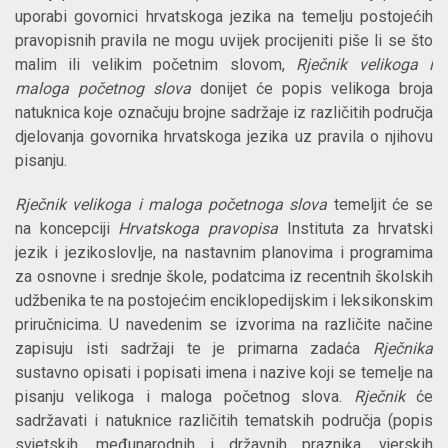
uporabi govornici hrvatskoga jezika na temelju postojećih
pravopisnih pravila ne mogu uvijek procijeniti piše li se što
malim ili velikim početnim slovom,
Rječnik velikoga i
maloga početnog slova
donijet će popis velikoga broja
natuknica koje označuju brojne sadržaje iz različitih područja
djelovanja govornika hrvatskoga jezika uz pravila o njihovu
pisanju.
Rječnik velikoga i maloga početnoga slova
temeljit će se
na koncepciji
Hrvatskoga pravopisa
Instituta za hrvatski
jezik i jezikoslovlje, na nastavnim planovima i programima
za osnovne i srednje škole, podatcima iz recentnih školskih
udžbenika te na postojećim enciklopedijskim i leksikonskim
priručnicima. U navedenim se izvorima na različite načine
zapisuju isti sadržaji te je primarna zadaća
Rječnika
sustavno opisati i popisati imena i nazive koji se temelje na
pisanju velikoga i maloga početnog slova.
Rječnik
će
sadržavati i natuknice različitih tematskih područja (popis
svjetskih, međunarodnih i državnih praznika, vjerskih