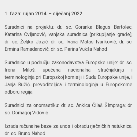
1. faza: rujan 2014. – siječanj 2022.
Suradnici na projektu: dr. sc. Goranka Blagus Bartolec,
Katarina Cvijanović, vanjska suradnica (prikupljanje građe);
dr. sc. Željko Jozić, dr. sc. Ivana Matas Ivanković, dr. sc.
Ermina Ramadanović, dr. sc. Perina Vukša Nahod
Suradnice u području zakonodavstva Europske unije: dr. sc.
Irena Miloš, upućena nacionalna stručnjakinja i
terminologinja pri Europskoj komisiji i Sudu Europske unije, i
Janja Ružić, prevoditeljica i terminologinja u Europskome
odboru regija
Suradnici za onomastiku: dr. sc. Ankica Čilaš Šimpraga; dr.
sc. Domagoj Vidović
Izrada računalne baze za unos i obradu rječničkih natuknica:
dr. sc. Bruno Nahod