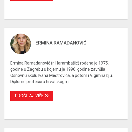
ERMINA RAMADANOVIĆ
Ermina Ramadanović (r. Harambašić) rođena je 1975.
godine u Zagrebu u kojemu je 1990. godine završila
Osnovnu školu Ivana Meštrovića, a potom i V. gimnaziju.
Diplomu profesora hrvatskoga j...
PROČITAJ VIŠE