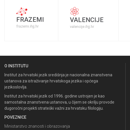
FRAZEMI
VALENCIJE
frazemi.ihjj.hr
valencije.ihjj.hr
O INSTITUTU
Institut za hrvatski jezik središnja je nacionalna znanstvena
ustanova za istraživanje hrvatskoga jezika i općega
jezikoslovlja.
Institut za hrvatski jezik od 1996. godine ustrojen je kao
samostalna znanstvena ustanova, u čijem se okrilju provode
dugoročni projekti strateški važni za hrvatsku filologiju.
POVEZNICE
Ministarstvo znanosti i obrazovanja