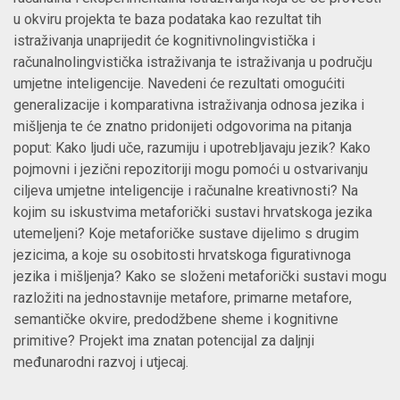
u okviru projekta te baza podataka kao rezultat tih
istraživanja unaprijedit će kognitivnolingvistička i
računalnolingvistička istraživanja te istraživanja u području
umjetne inteligencije. Navedeni će rezultati omogućiti
generalizacije i komparativna istraživanja odnosa jezika i
mišljenja te će znatno pridonijeti odgovorima na pitanja
poput: Kako ljudi uče, razumiju i upotrebljavaju jezik? Kako
pojmovni i jezični repozitoriji mogu pomoći u ostvarivanju
ciljeva umjetne inteligencije i računalne kreativnosti? Na
kojim su iskustvima metaforički sustavi hrvatskoga jezika
utemeljeni? Koje metaforičke sustave dijelimo s drugim
jezicima, a koje su osobitosti hrvatskoga figurativnoga
jezika i mišljenja? Kako se složeni metaforički sustavi mogu
razložiti na jednostavnije metafore, primarne metafore,
semantičke okvire, predodžbene sheme i kognitivne
primitive? Projekt ima znatan potencijal za daljnji
međunarodni razvoj i utjecaj.