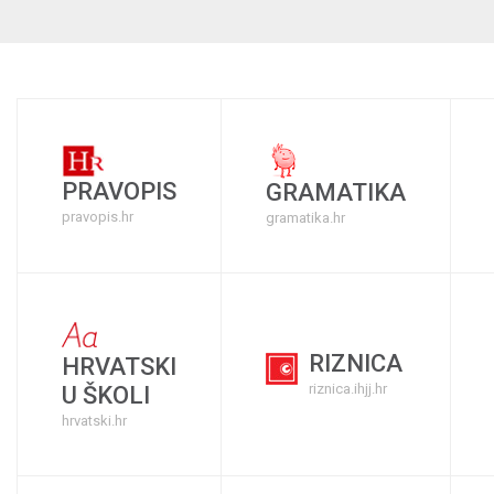
PRAVOPIS
GRAMATIKA
pravopis.hr
gramatika.hr
RIZNICA
HRVATSKI
riznica.ihjj.hr
U ŠKOLI
hrvatski.hr