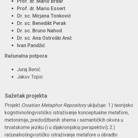
Prof. dr. Mario Brdar
Prof. dr. Mario Essert
Dr. sc. Mirjana Tonković
Dr. sc. Benedikt Perak
Dr. sc. Bruno Nahod
Dr. sc. Ana Ostroški Anić
Ivan Pandžić
Računalna potpora:
Juraj Benić
Jakov Topić
Sažetak projekta
Projekt
Croatian Metaphor Repository
uključuje: 1.) teorijsko
kognitivnolingvističko istraživanje konceptualne metafore,
metonimije, predodžbenih shema i semantičkih okvira u
hrvatskome jeziku (i u dijakronijskoj perspektivi); 2.)
računalnolingvističko istraživanje metafore u obradbi