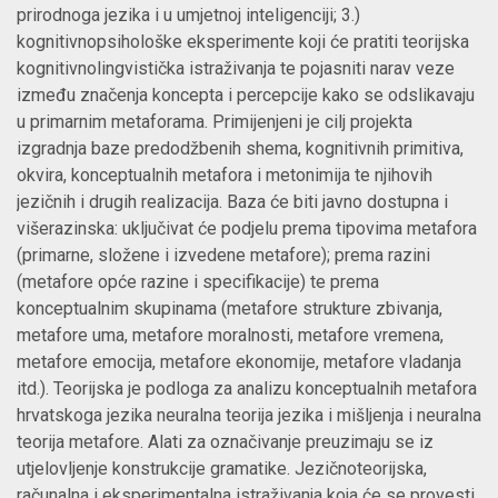
prirodnoga jezika i u umjetnoj inteligenciji; 3.)
kognitivnopsihološke eksperimente koji će pratiti teorijska
kognitivnolingvistička istraživanja te pojasniti narav veze
između značenja koncepta i percepcije kako se odslikavaju
u primarnim metaforama. Primijenjeni je cilj projekta
izgradnja baze predodžbenih shema, kognitivnih primitiva,
okvira, konceptualnih metafora i metonimija te njihovih
jezičnih i drugih realizacija. Baza će biti javno dostupna i
višerazinska: uključivat će podjelu prema tipovima metafora
(primarne, složene i izvedene metafore); prema razini
(metafore opće razine i specifikacije) te prema
konceptualnim skupinama (metafore strukture zbivanja,
metafore uma, metafore moralnosti, metafore vremena,
metafore emocija, metafore ekonomije, metafore vladanja
itd.). Teorijska je podloga za analizu konceptualnih metafora
hrvatskoga jezika neuralna teorija jezika i mišljenja i neuralna
teorija metafore. Alati za označivanje preuzimaju se iz
utjelovljenje konstrukcije gramatike. Jezičnoteorijska,
računalna i eksperimentalna istraživanja koja će se provesti