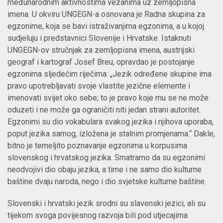
međunarodnim aktivnostima vezanima uz zemljopisna
imena. U okviru UNGEGN-a osnovana je Radna skupina za
egzonime, koja se bavi istraživanjima egzonima, a u kojoj
sudjeluju i predstavnici Slovenije i Hrvatske. Istaknuti
UNGEGN-ov stručnjak za zemljopisna imena, austrijski
geograf i kartograf Josef Breu, opravdao je postojanje
egzonima sljedećim riječima: „Jezik određene skupine ima
pravo upotrebljavati svoje vlastite jezične elemente i
imenovati svijet oko sebe; to je pravo koje mu se ne može
oduzeti i ne može ga ograničiti niti jedan strani autoritet.
Egzonimi su dio vokabulara svakog jezika i njihova uporaba,
poput jezika samog, izložena je stalnim promjenama.“ Dakle,
bitno je temeljito poznavanje egzonima u korpusima
slovenskog i hrvatskog jezika. Smatramo da su egzonimi
neodvojivi dio obaju jezika, a time i ne samo dio kulturne
baštine dvaju naroda, nego i dio svjetske kulturne baštine.
Slovenski i hrvatski jezik srodni su slavenski jezici, ali su
tijekom svoga povijesnog razvoja bili pod utjecajima