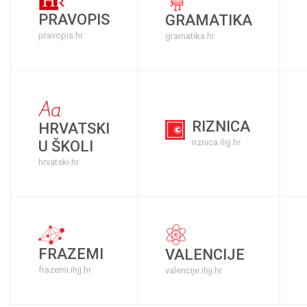
PRAVOPIS
GRAMATIKA
pravopis.hr
gramatika.hr
RIZNICA
HRVATSKI
riznica.ihjj.hr
U ŠKOLI
hrvatski.hr
FRAZEMI
VALENCIJE
frazemi.ihjj.hr
valencije.ihjj.hr