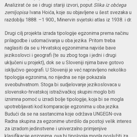
Analizirat će se i drugi stariji izvori, poput
Slika iz obćega
zemljopisa
Ivana Hoića, koje su objavljene u šest svezaka u
razdoblju 1888. –1 900., Minervin svjetski atlas iz 1938. i dr.
Drugi cilj projekta izrada tipologije egzonima prema načinu
prilagodbe i udomaćivanja u oba jezika. Pritom treba
naglasiti da se u Hrvatskoj egzonimima najviše bave
jezikoslovci i geografi (te su zbog toga i jedni i drugi
uključeni u projekt), dok se u Sloveniji njima bave gotovo
isključivo geografi. U Sloveniji je već napravljeno nekoliko
tipologija egzonima, no nijedna se nije pokazala
sveobuhvatnom. Stoga bi sudjelovanje jezikoslovaca u
slovensko-hrvatskoj istraživačkoj skupini moglo biti
iznimna pomoć u izradi bolje tipologije, koja bi se mogla
upotrebljavati kod komparacije egzonima u oba jezika.
Budući da se na sastancima koje održava UNGEGN-ova
Radna skupina za egzonime utvrdilo da postoji velik interes
za izradom jedinstvene i univerzalno primjenjive
klasifikacije egzonima, ova bi tipologija mogla poslužiti za