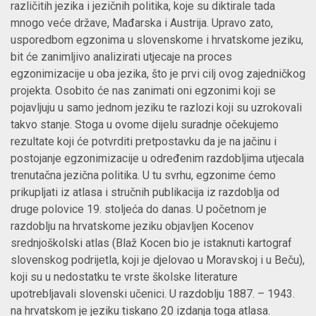
različitih jezika i jezičnih politika, koje su diktirale tada
mnogo veće države, Mađarska i Austrija. Upravo zato,
usporedbom egzonima u slovenskome i hrvatskome jeziku,
bit će zanimljivo analizirati utjecaje na proces
egzonimizacije u oba jezika, što je prvi cilj ovog zajedničkog
projekta. Osobito će nas zanimati oni egzonimi koji se
pojavljuju u samo jednom jeziku te razlozi koji su uzrokovali
takvo stanje. Stoga u ovome dijelu suradnje očekujemo
rezultate koji će potvrditi pretpostavku da je na jačinu i
postojanje egzonimizacije u određenim razdobljima utjecala
trenutačna jezična politika. U tu svrhu, egzonime ćemo
prikupljati iz atlasa i stručnih publikacija iz razdoblja od
druge polovice 19. stoljeća do danas. U početnom je
razdoblju na hrvatskome jeziku objavljen Kocenov
srednjoškolski atlas (Blaž Kocen bio je istaknuti kartograf
slovenskog podrijetla, koji je djelovao u Moravskoj i u Beču),
koji su u nedostatku te vrste školske literature
upotrebljavali slovenski učenici. U razdoblju 1887. – 1943.
na hrvatskom je jeziku tiskano 20 izdanja toga atlasa.