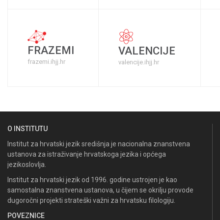
FRAZEMI
VALENCIJE
frazemi.ihjj.hr
valencije.ihjj.hr
O INSTITUTU
Institut za hrvatski jezik središnja je nacionalna znanstvena
ustanova za istraživanje hrvatskoga jezika i općega
jezikoslovlja.
Institut za hrvatski jezik od 1996. godine ustrojen je kao
samostalna znanstvena ustanova, u čijem se okrilju provode
dugoročni projekti strateški važni za hrvatsku filologiju.
POVEZNICE