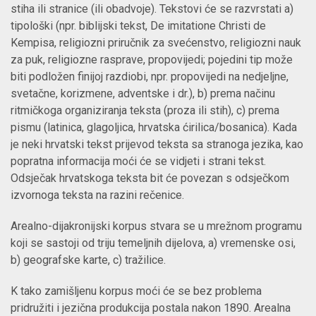
stiha ili stranice (ili obadvoje). Tekstovi će se razvrstati a)
tipološki (npr. biblijski tekst, De imitatione Christi de
Kempisa, religiozni priručnik za svećenstvo, religiozni nauk
za puk, religiozne rasprave, propovijedi; pojedini tip može
biti podložen finijoj razdiobi, npr. propovijedi na nedjeljne,
svetačne, korizmene, adventske i dr.), b) prema načinu
ritmičkoga organiziranja teksta (proza ili stih), c) prema
pismu (latinica, glagoljica, hrvatska ćirilica/bosanica). Kada
je neki hrvatski tekst prijevod teksta sa stranoga jezika, kao
popratna informacija moći će se vidjeti i strani tekst.
Odsječak hrvatskoga teksta bit će povezan s odsječkom
izvornoga teksta na razini rečenice.
Arealno-dijakronijski korpus stvara se u mrežnom programu
koji se sastoji od triju temeljnih dijelova, a) vremenske osi,
b) geografske karte, c) tražilice.
K tako zamišljenu korpus moći će se bez problema
pridružiti i jezična produkcija postala nakon 1890. Arealna