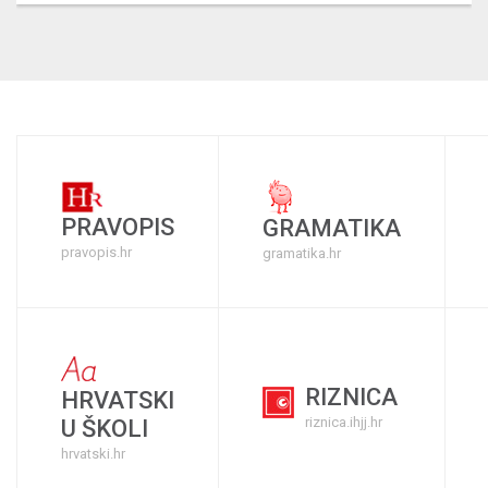
PRAVOPIS
GRAMATIKA
pravopis.hr
gramatika.hr
RIZNICA
HRVATSKI
riznica.ihjj.hr
U ŠKOLI
hrvatski.hr