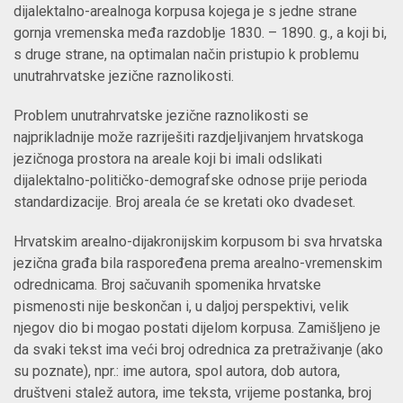
dijalektalno-arealnoga korpusa kojega je s jedne strane
gornja vremenska međa razdoblje 1830. – 1890. g., a koji bi,
s druge strane, na optimalan način pristupio k problemu
unutrahrvatske jezične raznolikosti.
Problem unutrahrvatske jezične raznolikosti se
najprikladnije može razriješiti razdjeljivanjem hrvatskoga
jezičnoga prostora na areale koji bi imali odslikati
dijalektalno-političko-demografske odnose prije perioda
standardizacije. Broj areala će se kretati oko dvadeset.
Hrvatskim arealno-dijakronijskim korpusom bi sva hrvatska
jezična građa bila raspoređena prema arealno-vremenskim
odrednicama. Broj sačuvanih spomenika hrvatske
pismenosti nije beskončan i, u daljoj perspektivi, velik
njegov dio bi mogao postati dijelom korpusa. Zamišljeno je
da svaki tekst ima veći broj odrednica za pretraživanje (ako
su poznate), npr.: ime autora, spol autora, dob autora,
društveni stalež autora, ime teksta, vrijeme postanka, broj