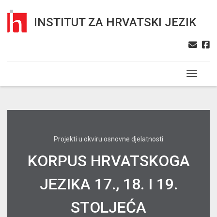
INSTITUT ZA HRVATSKI JEZIK
Toggle n
Projekti u okviru osnovne djelatnosti
KORPUS HRVATSKOGA
JEZIKA 17., 18. I 19.
STOLJEĆA