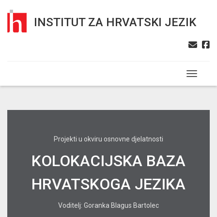
INSTITUT ZA HRVATSKI JEZIK
Toggle n
Projekti u okviru osnovne djelatnosti
KOLOKACIJSKA BAZA
HRVATSKOGA JEZIKA
Voditelj: Goranka Blagus Bartolec