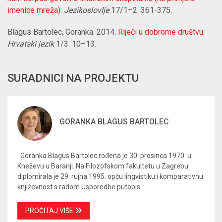
imenice mreža)
.
Jezikoslovlje
17/1–2. 361-375
.
Blagus Bartolec, Goranka. 2014.
Riječi u dobrome društvu
.
Hrvatski jezik
1/3. 10–13.
SURADNICI NA PROJEKTU
GORANKA BLAGUS BARTOLEC
Goranka Blagus Bartolec rođena je 30. prosinca 1970. u
Kneževu u Baranji. Na Filozofskom fakultetu u Zagrebu
diplomirala je 29. rujna 1995. opću lingvistiku i komparativnu
književnost s radom Usporedbe putopis...
PROČITAJ VIŠE