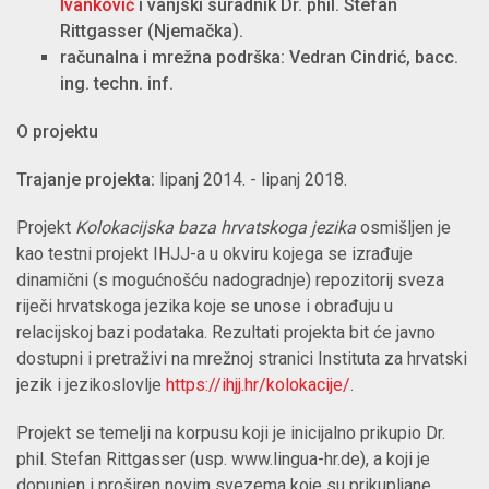
Ivanković
i vanjski suradnik Dr. phil. Stefan
Rittgasser (Njemačka).
računalna i mrežna podrška: Vedran Cindrić, bacc.
ing. techn. inf.
O projektu
Trajanje projekta:
lipanj 2014. - lipanj 2018.
Projekt
Kolokacijska baza hrvatskoga jezika
osmišljen je
kao testni projekt IHJJ-a u okviru kojega se izrađuje
dinamični (s mogućnošću nadogradnje) repozitorij sveza
riječi hrvatskoga jezika koje se unose i obrađuju u
relacijskoj bazi podataka. Rezultati projekta bit će javno
dostupni i pretraživi na mrežnoj stranici Instituta za hrvatski
jezik i jezikoslovlje
https://ihjj.hr/kolokacije/
.
Projekt se temelji na korpusu koji je inicijalno prikupio Dr.
phil. Stefan Rittgasser (usp. www.lingua-hr.de), a koji je
dopunjen i proširen novim svezema koje su prikupljane