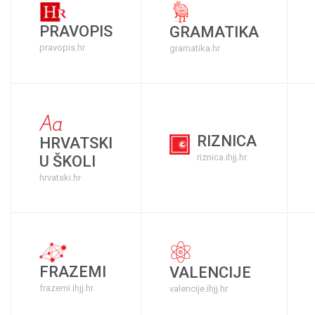
PRAVOPIS
GRAMATIKA
pravopis.hr
gramatika.hr
RIZNICA
HRVATSKI
riznica.ihjj.hr
U ŠKOLI
hrvatski.hr
FRAZEMI
VALENCIJE
frazemi.ihjj.hr
valencije.ihjj.hr