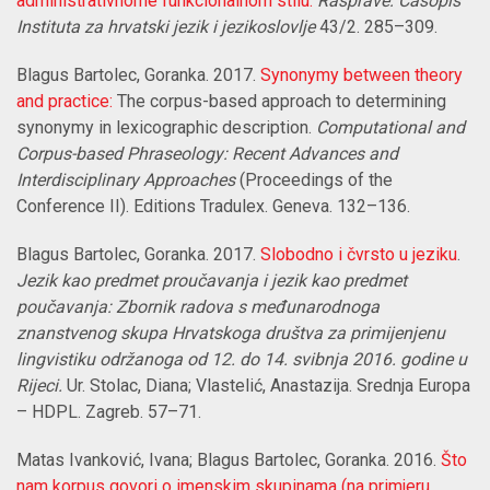
administrativnome funkcionalnom stilu.
Rasprave: Časopis
Instituta za hrvatski jezik i jezikoslovlje
43/2. 285–309.
Blagus Bartolec, Goranka. 2017.
Synonymy between theory
and practice
:
The corpus-based approach to determining
synonymy in lexicographic description
.
Computational and
Corpus-based Phraseology: Recent Advances and
Interdisciplinary Approaches
(Proceedings of the
Conference II). Editions Tradulex. Geneva. 132–
136.
Blagus Bartolec, Goranka. 2017.
Slobodno i čvrsto u jeziku
.
Jezik kao predmet proučavanja i jezik kao predmet
poučavanja: Zbornik radova s međunarodnoga
znanstvenog skupa Hrvatskoga društva za primijenjenu
lingvistiku održanoga od 12. do 14. svibnja 2016. godine u
Rijeci.
Ur. Stolac, Diana; Vlastelić, Anastazija. Srednja Europa
– HDPL. Zagreb. 57–
71.
Matas Ivanković, Ivana; Blagus Bartolec, Goranka. 2016.
Što
nam korpus govori o imenskim skupinama (na primjeru