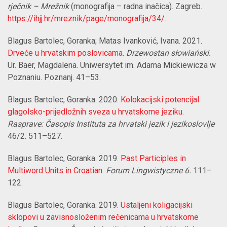
rječnik – Mrežnik
(monografija – radna inačica). Zagreb.
https://ihjj.hr/mreznik/page/monografija/34/
.
Blagus Bartolec, Goranka; Matas Ivanković, Ivana.
2021.
Drveće u hrvatskim poslovicama.
Drzewostan słowiański
.
Ur. Baer, Magdalena.
Uniwersytet im. Adama Mickiewicza w
Poznaniu
. Poznanj. 41–
53.
Blagus Bartolec, Goranka. 2020.
Kolokacijski potencijal
glagolsko-prijedložnih sveza u hrvatskome jeziku
.
Rasprave: Časopis Instituta za hrvatski jezik i jezikoslovlje
46/2. 511–
527
.
Blagus Bartolec, Goranka.
2019.
Past Participles in
Multiword Units in Croatian
.
Forum Lingwistyczne 6.
111–
122.
Blagus Bartolec, Goranka.
2019.
Ustaljeni koligacijski
sklopovi u zavisnosloženim rečenicama u hrvatskome