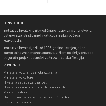
O INSTITUTU
Institut za hrvatski jezik središnja je nacionalna znanstvena
ustanova za istraživanje hrvatskoga jezika i općega
jezikoslovlja.
Institut za hrvatski jezik od 1996. godine ustrojen je kao
samostalna znanstvena ustanova, u čijem se okrilju provode
dugoročni projekti strateški važni za hrvatsku filologiju.
POVEZNICE
Ministarstvo znanosti i obrazovanja
Ministarstvo kulture
Hrvatska zaklada za znanost
Hrvatska akademija znanosti i umjetnosti
Matica hrvatska
Nacionalna i sveučilišna knjižnica u Zagrebu
Staroslavenski institut