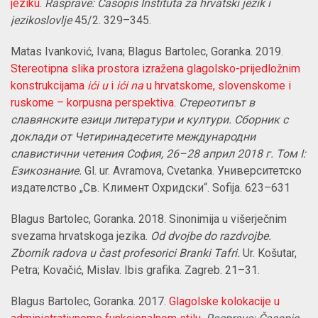
jeziku.
Rasprave: Časopis Instituta za hrvatski jezik i
jezikoslovlje
45/2.
329–345.
Matas Ivanković, Ivana;
Blagus Bartolec, Goranka.
2019.
Stereotipna slika prostora izražena glagolsko-prijedložnim
konstrukcijama
ići u
i
ići na
u hrvatskome, slovenskome i
ruskome – korpusna perspektiva
.
Стереотипът в
славянските езици литератури и култури. Сборник с
доклади от Четиринадесетите международни
славистични четения София, 26–28 април 2018 г. Том I:
Езикознание.
Gl. ur. Avramova, Cvetanka. Университетско
издателство „Св. Климент Охридски“. Sofija. 623–631
Blagus Bartolec, Goranka. 2018. Sinonimija u višerječnim
svezama hrvatskoga jezika.
Od dvojbe do razdvojbe.
Zbornik radova u čast profesorici Branki Tafri.
Ur. Košutar,
Petra; Kovačić, Mislav. Ibis grafika. Zagreb. 21
–31
.
Blagus Bartolec, Goranka. 2017.
Glagolske kolokacije u