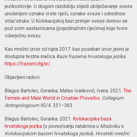
jezikoslovlje. U drugom razdoblju slijedi obilježavanje sveza
unošenjem oznake vrste riječi, oznake sveze i odrednice
stila/struke. U Kolokacijskoj bazi primjer sveze donosi se
pod svim sastavnicama (pojedinačnim riječima) koje tvore
višerječnu svezu.
Kao mrežni izvor od rujna 2017. kao poseban izvor javno je
dostupna testna inačica
Baze frazema hrvatskoga jezika
:
https://frazemi.ihjj.hr/
.
Objavljeni radovi:
Blagus Bartolec, Goranka; Matas Ivanković, Ivana. 2021.
The
Female and Male World in Croatian Proverbs
.
Collegium
Antropologicum
45/4.
351–363.
Blagus Bartolec, Goranka. 2021.
Kolokacijska baza
hrvatskoga jezika
(o povezivanju natuknica u
Mrežniku
s
Kolokacijskom bazom hrvatskoga jezika
).
Hrvatski mrežni