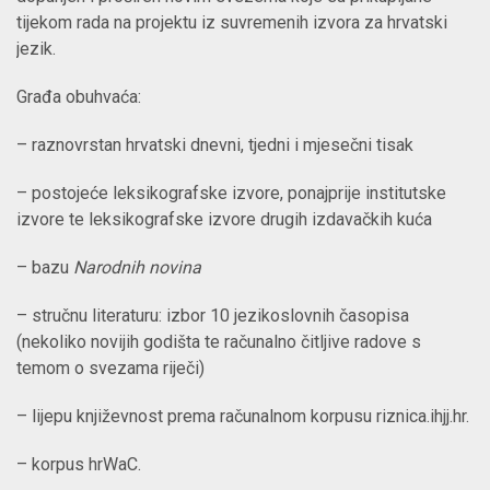
tijekom rada na projektu iz suvremenih izvora za hrvatski
jezik.
Građa obuhvaća:
– raznovrstan hrvatski dnevni, tjedni i mjesečni tisak
– postojeće leksikografske izvore, ponajprije institutske
izvore te leksikografske izvore drugih izdavačkih kuća
– bazu
Narodnih novina
– stručnu literaturu: izbor 10 jezikoslovnih časopisa
(nekoliko novijih godišta te računalno čitljive radove s
temom o svezama riječi)
– lijepu književnost prema računalnom korpusu riznica.ihjj.hr.
–
korpus hrWaC.