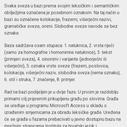
Svaka sveza u bazi prema svojim leksičkim i semantičkim
obilježjima označena je posebnom oznakom. Na taj način u
bazi su označene kolokacije, frazemi, višerječni nazivi,
gramatičke sveze, onimi. Slobodne sveze navode se bez
oznake.
Baza sadržava osam stupaca: 1. natuknica, 2. vrsta riječi
(samo za homografne i homonimne natuknice), 3. tekst
(primjeri sveza), 4. sinonimi i varijante (jednorječni ili
višerječni), 5. oznaka vrste sveze (frazem, poslovica,
kolokacija, višerječni naziv, slobodna sveza (nema oznaku),
6. stil i struka, 7. značenje, 8. primjer.
Rad na bazi podijeljen je u dvije faze. U prvom je razdoblju
primarni cilj pripremiti prikupljenu građu po slovima. Građa
se uređuje u programu Microsoft Access u skladu s
izrađenim smjernicama za obradu leksičke građe. Uređena
će se građa u fazama prebacivati u javno dostupnu bazu na
mrežnim stranicama Instituta za hrvatski jezik i