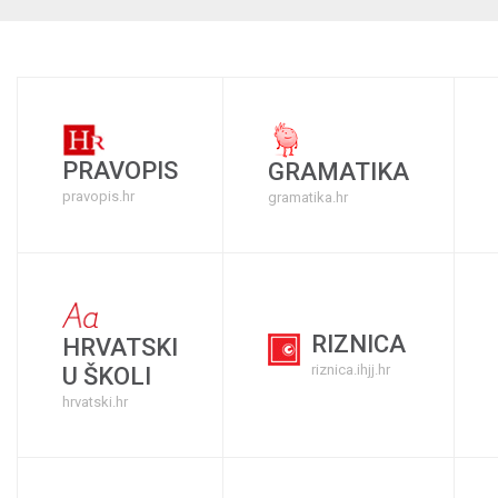
PRAVOPIS
GRAMATIKA
pravopis.hr
gramatika.hr
RIZNICA
HRVATSKI
riznica.ihjj.hr
U ŠKOLI
hrvatski.hr