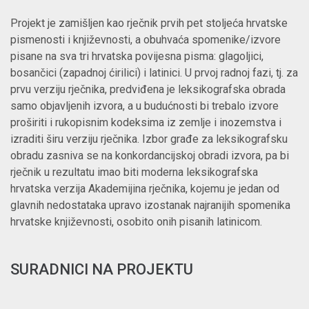
Projekt je zamišljen kao rječnik prvih pet stoljeća hrvatske
pismenosti i književnosti, a obuhvaća spomenike/izvore
pisane na sva tri hrvatska povijesna pisma: glagoljici,
bosančici (zapadnoj ćirilici) i latinici. U prvoj radnoj fazi, tj. za
prvu verziju rječnika, predviđena je leksikografska obrada
samo objavljenih izvora, a u budućnosti bi trebalo izvore
proširiti i rukopisnim kodeksima iz zemlje i inozemstva i
izraditi širu verziju rječnika. Izbor građe za leksikografsku
obradu zasniva se na konkordancijskoj obradi izvora, pa bi
rječnik u rezultatu imao biti moderna leksikografska
hrvatska verzija Akademijina rječnika, kojemu je jedan od
glavnih nedostataka upravo izostanak najranijih spomenika
hrvatske književnosti, osobito onih pisanih latinicom.
SURADNICI NA PROJEKTU