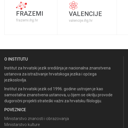
FRAZEMI
VALENCIJE
frazemi.ihjj.hr
valencije.ihjj.hr
O INSTITUTU
Institut za hrvatski jezik središnja je nacionalna znanstvena
ustanova za istraživanje hrvatskoga jezika i općega
jezikoslovlja.
Institut za hrvatski jezik od 1996. godine ustrojen je kao
samostalna znanstvena ustanova, u čijem se okrilju provode
dugoročni projekti strateški važni za hrvatsku filologiju.
POVEZNICE
Ministarstvo znanosti i obrazovanja
Ministarstvo kulture