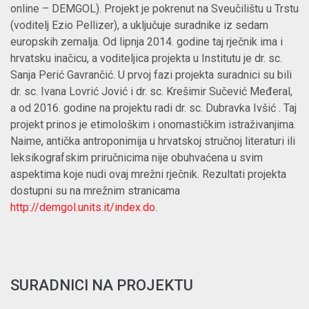
online – DEMGOL). Projekt je pokrenut na Sveučilištu u Trstu
(voditelj Ezio Pellizer), a uključuje suradnike iz sedam
europskih zemalja. Od lipnja 2014. godine taj rječnik ima i
hrvatsku inačicu, a voditeljica projekta u Institutu je dr. sc.
Sanja Perić Gavrančić. U prvoj fazi projekta suradnici su bili
dr. sc. Ivana Lovrić Jović i dr. sc. Krešimir Sučević Međeral,
a od 2016. godine na projektu radi dr. sc. Dubravka Ivšić . Taj
projekt prinos je etimološkim i onomastičkim istraživanjima.
Naime, antička antroponimija u hrvatskoj stručnoj literaturi ili
leksikografskim priručnicima nije obuhvaćena u svim
aspektima koje nudi ovaj mrežni rječnik. Rezultati projekta
dostupni su na mrežnim stranicama
http://demgol.units.it/index.do
.
SURADNICI NA PROJEKTU