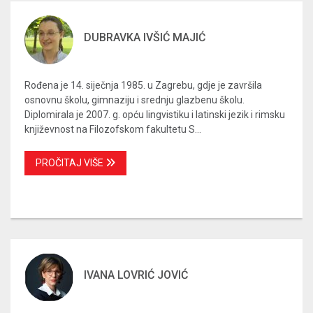
DUBRAVKA IVŠIĆ MAJIĆ
Rođena je 14. siječnja 1985. u Zagrebu, gdje je završila
osnovnu školu, gimnaziju i srednju glazbenu školu.
Diplomirala je 2007. g. opću lingvistiku i latinski jezik i rimsku
književnost na Filozofskom fakultetu S...
PROČITAJ VIŠE
IVANA LOVRIĆ JOVIĆ