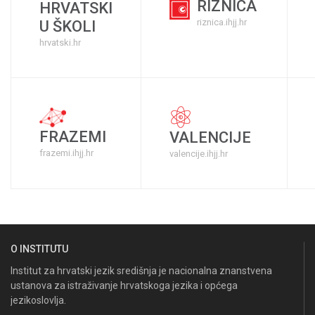
RIZNICA
HRVATSKI
riznica.ihjj.hr
U ŠKOLI
hrvatski.hr
FRAZEMI
VALENCIJE
frazemi.ihjj.hr
valencije.ihjj.hr
O INSTITUTU
Institut za hrvatski jezik središnja je nacionalna znanstvena
ustanova za istraživanje hrvatskoga jezika i općega
jezikoslovlja.