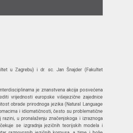
ltet u Zagrebu) i dr. sc. Jan Šnajder (Fakultet
nterdisciplinarna je znanstvena akcija posvećena
jediti vrijednosti europske višejezične zajednice
vitost obrade prirodnoga jezika (Natural Language
omacima i idiomatičnosti, često su problematične
 razini, u pronalaženju značenjskoga i izraznoga
očekuje se izgradnja jezičnih teorijskih modela i
utar raznovrsnih jezičnih korpusa, a time i bolje