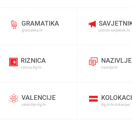
GRAMATIKA
SAVJETNI
gramatika.hr
jezicni-savjetnik.hr
RIZNICA
NAZIVLJE
riznica.ihjj.hr
nazivlje.hr
VALENCIJE
KOLOKACI
valencije.ihjj.hr
ihjj.hr/kolokacije/