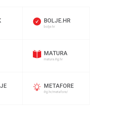
K
BOLJE.HR
bolje.hr
MATURA
matura.ihjj.hr
JE
METAFORE
ihjj.hr/metafore/