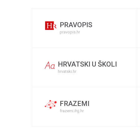
PRAVOPIS
pravopis.hr
HRVATSKI U ŠKOLI
hrvatski.hr
FRAZEMI
frazemi.ihjj.hr