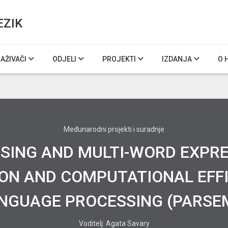
EZIK
RAŽIVAČI
ODJELI
PROJEKTI
IZDANJA
O 
Međunarodni projekti i suradnje
RSING AND MULTI-WORD EXPR
ION AND COMPUTATIONAL EFF
NGUAGE PROCESSING (PARSE
Voditelj: Agata Savary