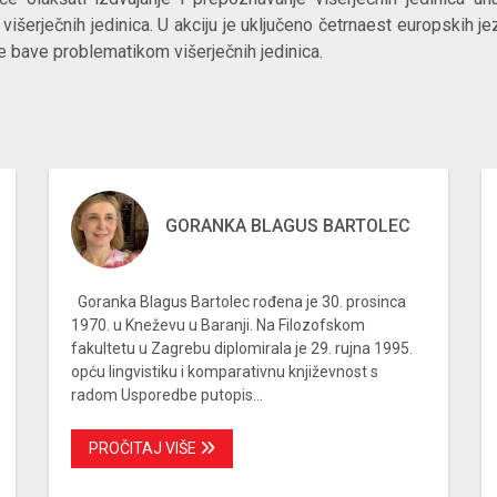
 višerječnih jedinica. U akciju je uključeno četrnaest europskih 
i se bave problematikom višerječnih jedinica.
GORANKA BLAGUS BARTOLEC
Goranka Blagus Bartolec rođena je 30. prosinca
1970. u Kneževu u Baranji. Na Filozofskom
fakultetu u Zagrebu diplomirala je 29. rujna 1995.
opću lingvistiku i komparativnu književnost s
radom Usporedbe putopis...
PROČITAJ VIŠE