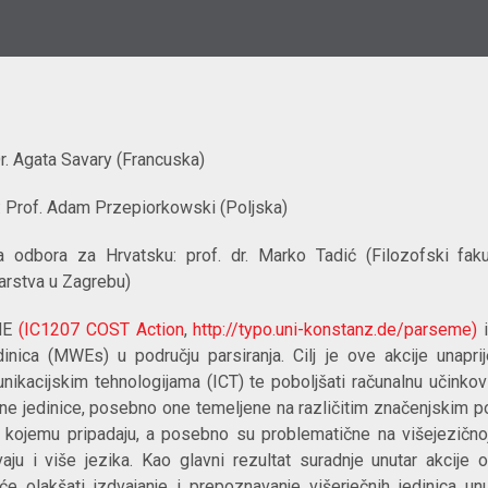
Dr. Agata Savary (Francuska)
: Prof. Adam Przepiorkowski (Poljska)
a odbora za Hrvatsku: prof. dr. Marko Tadić (Filozofski faku
narstva u Zagrebu)
ME
(IC1207 COST Action
,
http://typo.uni-konstanz.de/parseme)
i
dinica (MWEs) u području parsiranja. Cilj je ove akcije unapri
nikacijskim tehnologijama (ICT) te poboljšati računalnu učinko
čne jedinice, posebno one temeljene na različitim značenjskim p
a kojemu pripadaju, a posebno su problematične na višejezičnoj
aju i više jezika. Kao glavni rezultat suradnje unutar akcije 
 će olakšati izdvajanje i prepoznavanje višerječnih jedinica un