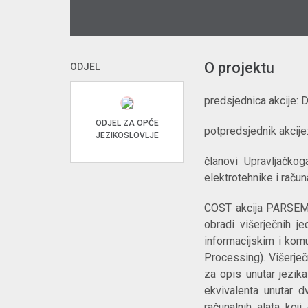
O projektu
ODJEL
predsjednica akcije: 
ODJEL ZA OPĆE
potpredsjednik akcije
JEZIKOSLOVLJE
članovi Upravljačkog
elektrotehnike i raču
COST akcija PARSE
obradi višerječnih je
informacijskim i komu
Processing). Višerje
za opis unutar jezik
ekvivalenta unutar dv
računalnih alata koji