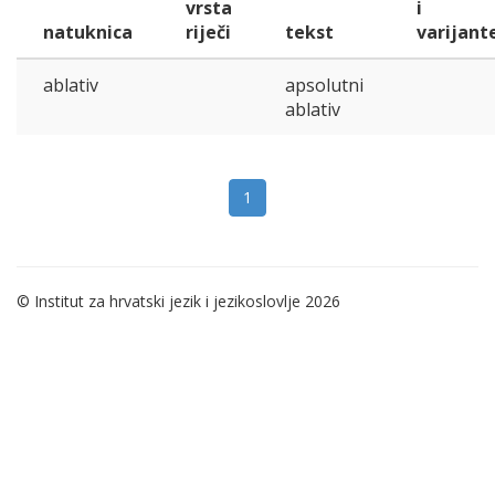
vrsta
i
natuknica
riječi
tekst
varijant
ablativ
apsolutni
ablativ
1
© Institut za hrvatski jezik i jezikoslovlje 2026