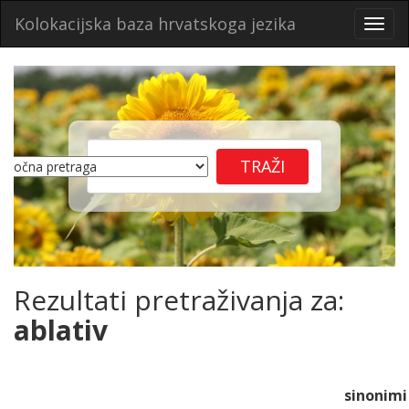
Kolokacijska baza hrvatskoga jezika
Toggl
navig
Rezultati pretraživanja za:
ablativ
sinonimi