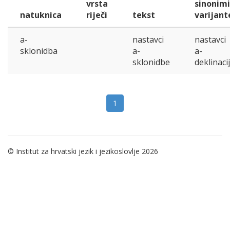
vrsta
sinonimi
natuknica
riječi
tekst
varijant
a-
nastavci
nastavci
sklonidba
a-
a-
sklonidbe
deklinaci
1
© Institut za hrvatski jezik i jezikoslovlje 2026