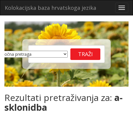
Kolokacijska baza hrvatskoga jezika
Toggl
navig
Rezultati pretraživanja za:
a-
sklonidba