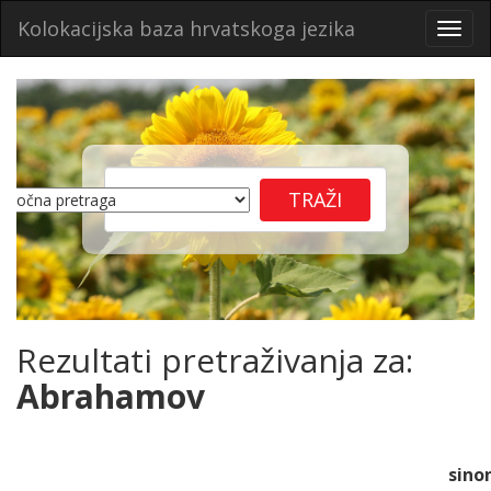
Kolokacijska baza hrvatskoga jezika
Toggl
navig
Rezultati pretraživanja za:
Abrahamov
sino