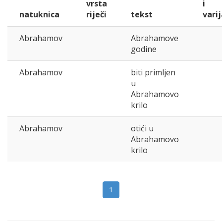
vrsta
i
natuknica
riječi
tekst
vari
Abrahamov
Abrahamove
godine
Abrahamov
biti primljen
u
Abrahamovo
krilo
Abrahamov
otići u
Abrahamovo
krilo
1