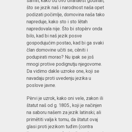
samih, kako od ovo dvanaest godinah,
što se jezik naš i narodnost naša opet
podizati počimlje, domovina naša tako
napreduje, kako sto i sto lětah
napredovala nije. Što bi stopèrv onda
bilo, kad bi naš jezik posve
gospodujućim postao, kad bi ga svaki
član domovine učiti se, cěniti i
podupirati morao? Nu ipak se još
mnogi protive podignutju njegovome.
Da vidimo dakle uzroke one, koji se
navadaju proti uvedenju jezika u
poslove javne.
Pèrvi je uzrok, kako oni vele, zakon ili
štatut naš od g. 1805., koji je načinjen
na saboru našem za jezik latinski; ali
primětiti valja k tomu, da štatut ovaj
glasi proti jezikom tuđim (contra