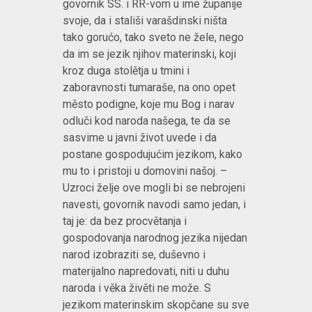
govornik SS. i RR-vom u ime županije
svoje, da i stališi varašdinski ništa
tako gorućo, tako sveto ne žele, nego
da im se jezik njihov materinski, koji
kroz duga stolětja u tmini i
zaboravnosti tumaraše, na ono opet
město podigne, koje mu Bog i narav
odluči kod naroda našega, te da se
sasvime u javni život uvede i da
postane gospodujućim jezikom, kako
mu to i pristoji u domovini našoj. –
Uzroci želje ove mogli bi se nebrojeni
navesti, govornik navodi samo jedan, i
taj je: da bez procvětanja i
gospodovanja narodnog jezika nijedan
narod izobraziti se, duševno i
materijalno napredovati, niti u duhu
naroda i věka živěti ne može. S
jezikom materinskim skopčane su sve