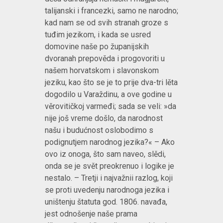
talijanski i francezki, samo ne narodno;
kad nam se od svih stranah groze s
tuđim jezikom, i kada se usred
domovine naše po županijskih
dvoranah prepověda i progovoriti u
našem horvatskom i slavonskom
jeziku, kao što se je to prije dva-tri lěta
dogodilo u Varaždinu, a ove godine u
věrovitičkoj varmeđi; sada se veli: »da
nije još vreme došlo, da narodnost
našu i budućnost oslobodimo s
podignutjem narodnog jezika?« – Ako
ovo iz onoga, što sam naveo, slědi,
onda se je svět preokrenuo i logike je
nestalo. – Tretji i najvažnii razlog, koji
se proti uvedenju narodnoga jezika i
uništenju štatuta god. 1806. navađa,
jest odnošenje naše prama