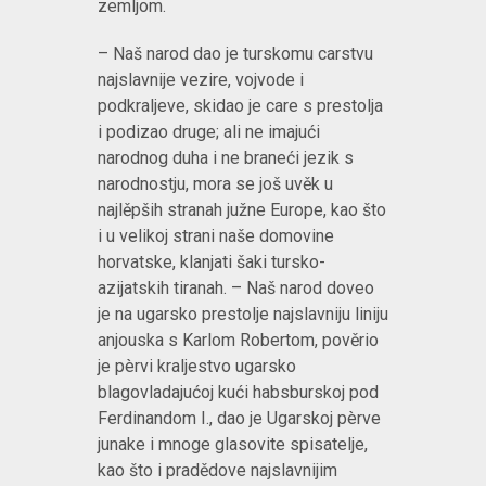
zemljom.
– Naš narod dao je turskomu carstvu
najslavnije vezire, vojvode i
podkraljeve, skidao je care s prestolja
i podizao druge; ali ne imajući
narodnog duha i ne braneći jezik s
narodnostju, mora se još uvěk u
najlěpših stranah južne Europe, kao što
i u velikoj strani naše domovine
horvatske, klanjati šaki tursko-
azijatskih tiranah. – Naš narod doveo
je na ugarsko prestolje najslavniju liniju
anjouska s Karlom Robertom, pověrio
je pèrvi kraljestvo ugarsko
blagovladajućoj kući habsburskoj pod
Ferdinandom I., dao je Ugarskoj pèrve
junake i mnoge glasovite spisatelje,
kao što i pradědove najslavnijim