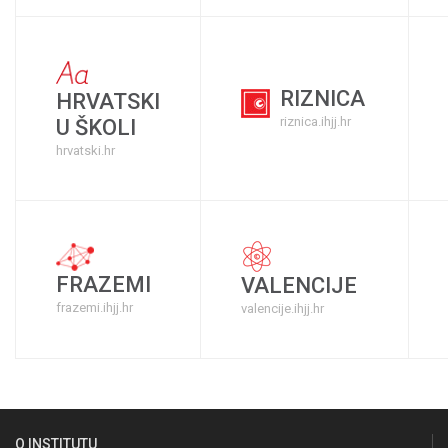
RIZNICA
HRVATSKI
riznica.ihjj.hr
U ŠKOLI
hrvatski.hr
FRAZEMI
VALENCIJE
frazemi.ihjj.hr
valencije.ihjj.hr
O INSTITUTU