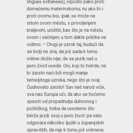
linguas extraneas), nipošto pako proti
domaćemu materinskomu; nu ako bi i
proti ovomu bio, ipak se može na
istom ovom městu, s privoljenjem
kraljevim, uništiti, kao što je na městu
ovom i sačinjen; u tom dakle prěčke ne
vidimo. – Drugi je uzrok taj, budući da
se bolji ne zna, da još sada k tomu
vrěme došlo nije, da se jezik naš u
javni život uvede. Oni, koji to tvèrde, ne
bi zaisto naći bili mogli manje
temeljitoga uzroka, nego što je ovaj.
Čudnovato zaisto! Sav naš narod viče,
sva nas Europa uči, da ako se hoćemo
spasiti od propadnutja duhovnog i
političkog, treba da uvedemo što
bèrže jezik svoj u javni život: pa nato
odgovara několiko ljudih u županijskih
spravištih, da nije k tomu još vrěmena.