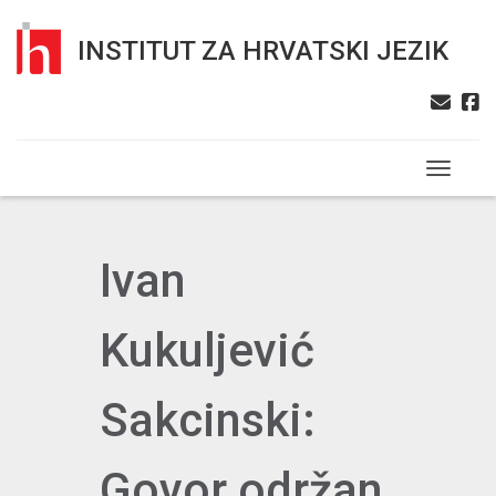
INSTITUT ZA HRVATSKI JEZIK
Toggle n
Ivan
Kukuljević
Sakcinski:
Govor održan