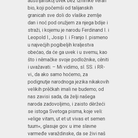
austrijanskoj uvek bez iznimke věran
bio, koji počemši od talijanskih
granicah sve doli do vlaške zemlje
dan i noć pod oružjem za njega bdije i
straži, i kojemu je narodu Ferdinand I. i
Leopold I., Josip I. i Franjo I. pismeno
u najvećjih pogibeljih kraljestva
obećao, da će ga uvek i u svemu, kao
što i němačke svoje podložnike, cěniti
i uvažavati. – Mi vidimo, sl. SS. i RR-
vi., da ako samo hoćemo, za
podignutje narodnoga jezika nikakovih
velikih prěčkah imali ne budemo; od
nas zavisi sada, da želji našega
naroda zadovoljimo, i zaisto dèržeći
se istoga Svetoga pisma, koje veli:
»elige vitam, ut et ut vivas et semen
tuum«, glasuje gov. u ime slavne
varmeđe varaždinske, da se živi naš