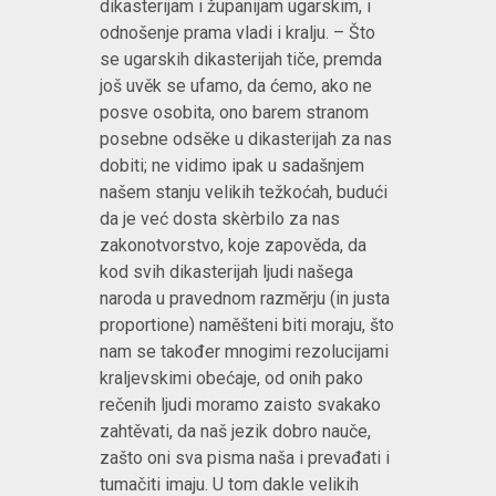
dikasterijam i županijam ugarskim, i
odnošenje prama vladi i kralju. – Što
se ugarskih dikasterijah tiče, premda
još uvěk se ufamo, da ćemo, ako ne
posve osobita, ono barem stranom
posebne odsěke u dikasterijah za nas
dobiti; ne vidimo ipak u sadašnjem
našem stanju velikih težkoćah, budući
da je već dosta skèrbilo za nas
zakonotvorstvo, koje zapověda, da
kod svih dikasterijah ljudi našega
naroda u pravednom razměrju (in justa
proportione) naměšteni biti moraju, što
nam se također mnogimi rezolucijami
kraljevskimi obećaje, od onih pako
rečenih ljudi moramo zaisto svakako
zahtěvati, da naš jezik dobro nauče,
zašto oni sva pisma naša i prevađati i
tumačiti imaju. U tom dakle velikih