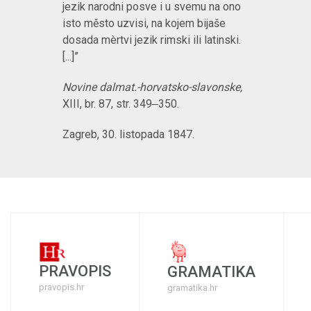
jezik narodni posve i u svemu na ono
isto město uzvisi, na kojem bijaše
dosada mèrtvi jezik rimski ili latinski.
[...]”
Novine dalmat.-horvatsko-slavonske,
XIII, br. 87, str. 349‒350.
Zagreb, 30. listopada 1847.
PRAVOPIS
GRAMATIKA
pravopis.hr
gramatika.hr