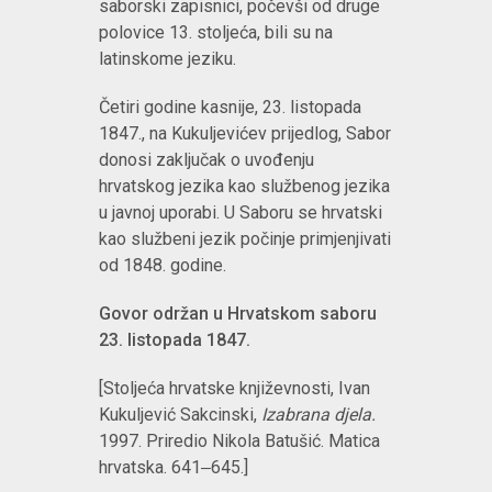
saborski zapisnici, počevši od druge
polovice 13. stoljeća, bili su na
latinskome jeziku.
Četiri godine kasnije, 23. listopada
1847., na Kukuljevićev prijedlog, Sabor
donosi zaključak o uvođenju
hrvatskog jezika kao službenog jezika
u javnoj uporabi. U Saboru se hrvatski
kao službeni jezik počinje primjenjivati
od 1848. godine.
Govor održan u Hrvatskom saboru
23. listopada 1847.
[Stoljeća hrvatske književnosti, Ivan
Kukuljević Sakcinski,
Izabrana djela.
1997.
Priredio Nikola Batušić. Matica
hrvatska. 641‒645.]