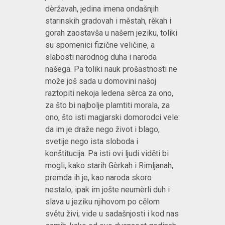
dèržavah, jedina imena ondašnjih
starinskih gradovah i městah, rěkah i
gorah zaostavša u našem jeziku, toliki
su spomenici fizične veličine, a
slabosti narodnog duha i naroda
našega. Pa toliki nauk prošastnosti ne
može još sada u domovini našoj
raztopiti nekoja ledena sèrca za ono,
za što bi najbolje plamtiti morala, za
ono, što isti magjarski domorodci vele:
da im je draže nego život i blago,
svetije nego ista sloboda i
konštitucija. Pa isti ovi ljudi viděti bi
mogli, kako starih Gèrkah i Rimljanah,
premda ih je, kao naroda skoro
nestalo, ipak im jošte neumèrli duh i
slava u jeziku njihovom po cělom
světu živi; vide u sadašnjosti i kod nas