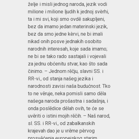
želje i misli jednog naroda, jezik vodi
milione i milione ljudih k jednoj svèrhi,
ta i mi svi, koji smo ovdě sakupljeni,
bez da imamo jedan materinski jezik,
bez da smo jedne kèrvi, ne bi imali
nikad onih posve jednakih osobito
narodnih interesah, koje sada imamo;
ne bi se tako rado sastajali i vojevali
za jednu obćenitu stvar, kao što sada
činimo. – Jednom rěčju, slavni SS. i
RR-vi., od stanja našeg jezika i
narodnosti zavisi naša budućnost. Tko
to ne věruje, neka pomisli samo děla
našega naroda prošastna i sadašnja, i
onda poslědice dělah ovih, te će se
uvěriti o istini mojih rěčih. – Naš narod,
sl. SS. i RR-vi., od zabalkanskih
krajevah dao je u vrěme pèrvog
prosvěćenja europejskog starim