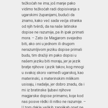
težkoćah ne ima; još manje pako
vidimo težkoćah radi dopisivanja s
ugarskimi županijami, budući da
znamo, kako već sada većja stranka
od njih tvèrdi, da na naše latinske
dopise ne razumije, pa ih ipak primati
mora. – Zato će Magjarom svejedno
biti, ako oni u jednom ili drugom
nerazumljivom jeziku dopise primali
budu, tim dražiji im pako dopisi u
našem jeziku biti moraju, jer je jezik
bratje njihove i jezik takov, kog mnogi
u svakoj skoro varmeđi ugarskoj, kao
materinski, s materinskim mlěkom
usisaju, i nadalje, jer dobro znadu, da i
mi iz bratinske ljubavi njihove
magjarske dopise primamo, koje kod
nas posve rědki ili nitko ne razumije. –
U tom dakle velikih zaprěkah opet ne