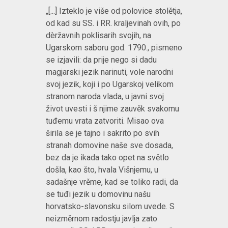
„[...] Izteklo je više od polovice stolětja,
od kad su SS. i RR. kraljevinah ovih, po
dèržavnih poklisarih svojih, na
Ugarskom saboru god. 1790., pismeno
se izjavili: da prije nego si dadu
magjarski jezik narinuti, vole narodni
svoj jezik, koji i po Ugarskoj velikom
stranom naroda vlada, u javni svoj
život uvesti i š njime zauvěk svakomu
tuđemu vrata zatvoriti. Misao ova
širila se je tajno i sakrito po svih
stranah domovine naše sve dosada,
bez da je ikada tako opet na světlo
došla, kao što, hvala Višnjemu, u
sadašnje vrěme, kad se toliko radi, da
se tuđi jezik u domovinu našu
horvatsko-slavonsku silom uvede. S
neizměrnom radostju javlja zato