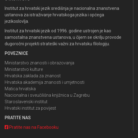
Institut za hrvatski jezik središnja je nacionalna znanstvena
ustanova za istraživanje hrvatskoga jezika i općega
jezikoslovlja.
Institut za hrvatski jezik od 1996. godine ustrojen je kao
samostalna znanstvena ustanova, u čijem se okrilju provode
dugoročni projekti strateški važni za hrvatsku filologiju.
POVEZNICE
Ministarstvo znanosti i obrazovanja
Ministarstvo kulture
Hrvatska zaklada za znanost
Hrvatska akademija znanosti i umjetnosti
Matica hrvatska
Nacionalna i sveučilišna knjižnica u Zagrebu
Staroslavenski institut
Hrvatski institut za povijest
PRATITE NAS
Pratite nas na Facebooku