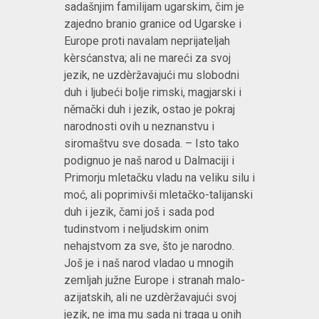
sadašnjim familijam ugarskim, čim je
zajedno branio granice od Ugarske i
Europe proti navalam neprijateljah
kèrsćanstva; ali ne mareći za svoj
jezik, ne uzdèržavajući mu slobodni
duh i ljubeći bolje rimski, magjarski i
němački duh i jezik, ostao je pokraj
narodnosti ovih u neznanstvu i
siromaštvu sve dosada. – Isto tako
podignuo je naš narod u Dalmaciji i
Primorju mletačku vladu na veliku silu i
moć, ali poprimivši mletačko-talijanski
duh i jezik, čami još i sada pod
tudinstvom i neljudskim onim
nehajstvom za sve, što je narodno.
Još je i naš narod vladao u mnogih
zemljah južne Europe i stranah malo-
azijatskih, ali ne uzdèržavajući svoj
jezik, ne ima mu sada ni traga u onih