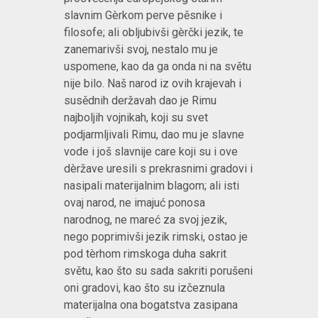
slavnim Gèrkom perve pěsnike i
filosofe; ali obljubivši gèrčki jezik, te
zanemarivši svoj, nestalo mu je
uspomene, kao da ga onda ni na světu
nije bilo. Naš narod iz ovih krajevah i
susědnih deržavah dao je Rimu
najboljih vojnikah, koji su svet
podjarmljivali Rimu, dao mu je slavne
vode i još slavnije care koji su i ove
dèržave uresili s prekrasnimi gradovi i
nasipali materijalnim blagom; ali isti
ovaj narod, ne imajuć ponosa
narodnog, ne mareć za svoj jezik,
nego poprimivši jezik rimski, ostao je
pod tèrhom rimskoga duha sakrit
světu, kao što su sada sakriti porušeni
oni gradovi, kao što su izčeznula
materijalna ona bogatstva zasipana