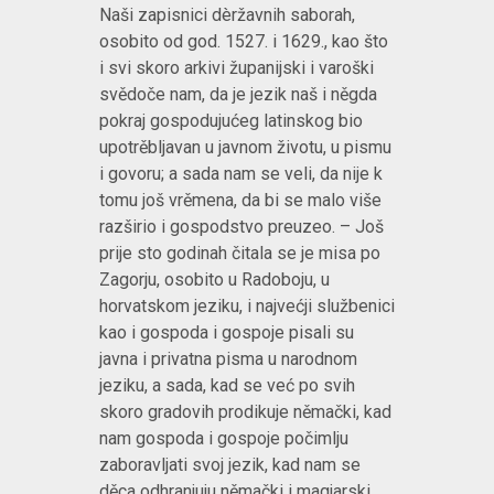
Naši zapisnici dèržavnih saborah,
osobito od god. 1527. i 1629., kao što
i svi skoro arkivi županijski i varoški
svědoče nam, da je jezik naš i něgda
pokraj gospodujućeg latinskog bio
upotrěbljavan u javnom životu, u pismu
i govoru; a sada nam se veli, da nije k
tomu još vrěmena, da bi se malo više
razširio i gospodstvo preuzeo. – Još
prije sto godinah čitala se je misa po
Zagorju, osobito u Radoboju, u
horvatskom jeziku, i najvećji službenici
kao i gospoda i gospoje pisali su
javna i privatna pisma u narodnom
jeziku, a sada, kad se već po svih
skoro gradovih prodikuje němački, kad
nam gospoda i gospoje počimlju
zaboravljati svoj jezik, kad nam se
děca odhranjuju němački i magjarski,