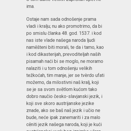
ima.
Ostaje nam sada odnošenje prama
vladi i kralju; nu ako promotrimo, da bi
po smislu članka 48. god. 1537. i kod
nas iste vlade našega naroda ljudi
naměšteni biti morali, te da i tamo, kao
i kod dikasterijah, prevoditeljah naših
pisamah naći bi se moglo, ne moramo
nalaziti i u tom odnošenju velikih
težkoćah, tim manje, jer se tvèrdo ufati
možemo, da milostivni naš kralj, koji
se je sa svom světlom kućom tako
dobro naučio česko-slavjanski jezik, i
koji sve skoro austrijanske jezike
znade, ako se baš naš jezik i učio ne
bude, neće ipak zanemariti i za malo
cěniti jezik našega naroda, koji je kući