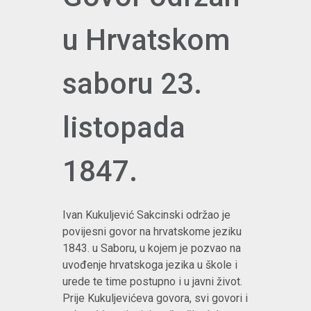
u Hrvatskom
saboru 23.
listopada
1847.
Ivan Kukuljević Sakcinski održao je
povijesni govor na hrvatskome jeziku
1843. u Saboru, u kojem je pozvao na
uvođenje hrvatskoga jezika u škole i
urede te time postupno i u javni život.
Prije Kukuljevićeva govora, svi govori i