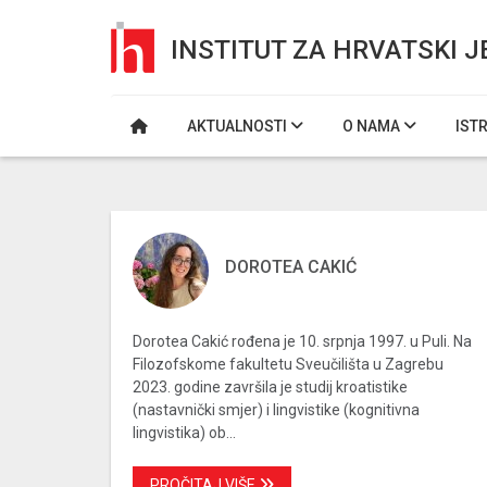
INSTITUT ZA HRVATSKI J
AKTUALNOSTI
O NAMA
IST
DOROTEA CAKIĆ
Dorotea Cakić rođena je 10. srpnja 1997. u Puli. Na
Filozofskome fakultetu Sveučilišta u Zagrebu
2023. godine završila je studij kroatistike
(nastavnički smjer) i lingvistike (kognitivna
lingvistika) ob...
PROČITAJ VIŠE