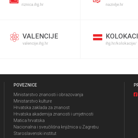
riznica.ihjj.hr
nazivlje.hr
VALENCIJE
KOLOKACI
valencije.ihjj.hr
ihjj.hr/kolokacije/
POVEZNICE
P
Ministarstvo znanosti i obrazovanja
Ministarstvo kulture
Hrvatska zaklada za znanost
Hrvatska akademija znanosti i umjetnosti
Matica hrvatska
Nacionalna i sveučilišna knjižnica u Zagrebu
Staroslavenski institut