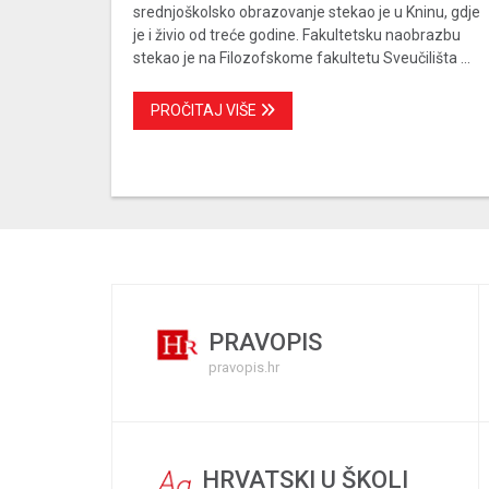
srednjoškolsko obrazovanje stekao je u Kninu, gdje
je i živio od treće godine. Fakultetsku naobrazbu
stekao je na Filozofskome fakultetu Sveučilišta ...
PROČITAJ VIŠE
PRAVOPIS
pravopis.hr
HRVATSKI U ŠKOLI