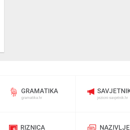
GRAMATIKA
SAVJETNI
gramatika.hr
jezicni-savjetnik.hr
RIZNICA
NAZIVLJE