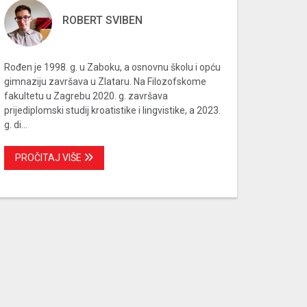
ROBERT SVIBEN
Rođen je 1998. g. u Zaboku, a osnovnu školu i opću
gimnaziju završava u Zlataru. Na Filozofskome
fakultetu u Zagrebu 2020. g. završava
prijediplomski studij kroatistike i lingvistike, a 2023.
g. di...
PROČITAJ VIŠE