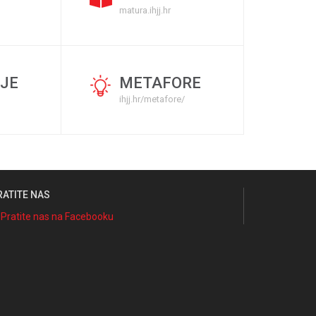
matura.ihjj.hr
JE
METAFORE
ihjj.hr/metafore/
RATITE NAS
Pratite nas na Facebooku