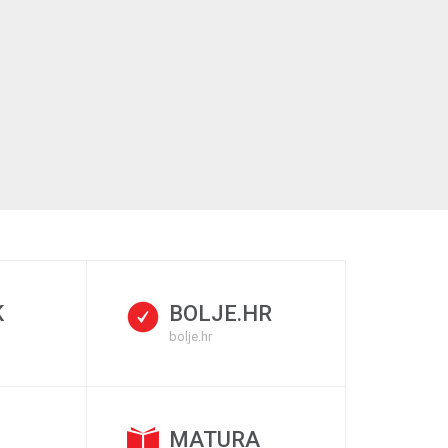
K
BOLJE.HR
bolje.hr
MATURA