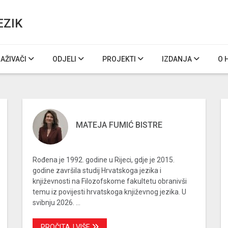
EZIK
RAŽIVAČI
ODJELI
PROJEKTI
IZDANJA
O 
MATEJA FUMIĆ BISTRE
Rođena je 1992. godine u Rijeci, gdje je 2015.
godine završila studij Hrvatskoga jezika i
književnosti na Filozofskome fakultetu obranivši
temu iz povijesti hrvatskoga književnog jezika. U
svibnju 2026. ...
PROČITAJ VIŠE