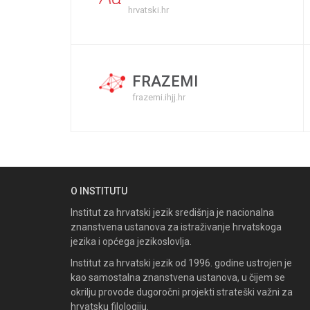
hrvatski.hr
FRAZEMI
frazemi.ihjj.hr
O INSTITUTU
Institut za hrvatski jezik središnja je nacionalna
znanstvena ustanova za istraživanje hrvatskoga
jezika i općega jezikoslovlja.
Institut za hrvatski jezik od 1996. godine ustrojen je
kao samostalna znanstvena ustanova, u čijem se
okrilju provode dugoročni projekti strateški važni za
hrvatsku filologiju.