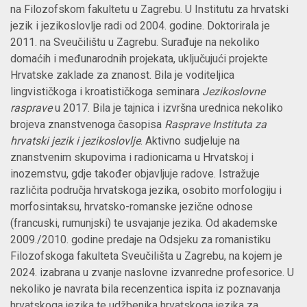
na Filozofskom fakultetu u Zagrebu. U Institutu za hrvatski
jezik i jezikoslovlje radi od 2004. godine. Doktorirala je
2011. na Sveučilištu u Zagrebu. Surađuje na nekoliko
domaćih i međunarodnih projekata, uključujući projekte
Hrvatske zaklade za znanost. Bila je voditeljica
lingvističkoga i kroatističkoga seminara
Jezikoslovne
rasprave
u 2017. Bila je tajnica i izvršna urednica nekoliko
brojeva znanstvenoga časopisa
Rasprave Instituta za
hrvatski jezik i jezikoslovlje
. Aktivno sudjeluje na
znanstvenim skupovima i radionicama u Hrvatskoj i
inozemstvu, gdje također objavljuje radove. Istražuje
različita područja hrvatskoga jezika, osobito morfologiju i
morfosintaksu, hrvatsko-romanske jezične odnose
(francuski, rumunjski) te usvajanje jezika. Od akademske
2009./2010. godine predaje na Odsjeku za romanistiku
Filozofskoga fakulteta Sveučilišta u Zagrebu, na kojem je
2024. izabrana u zvanje naslovne izvanredne profesorice. U
nekoliko je navrata bila recenzentica ispita iz poznavanja
hrvatskoga jezika te udžbenika hrvatskoga jezika za