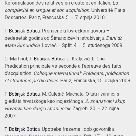
Reformulation des relatives en croate et en italien.
La
complexité en langue et son acquisition
. Université Paris
Descartes, Pariz, Francuska, 5. – 7. srpnja 2010.
T. Bošnjak Botica
. Promjene u lovrećkom govoru –
pedesetak godina od Šimundićevih istraživanja.
Dani dr.
Mate Šimundića
. Lovreć – Split, 4. – 5. studenoga 2009.
C. Martinot,
T. Bošnjak Botica
, J. Kraljević, L. Chur.
Predication principale vs seconde a l'epreuve des faits
d'acquisition.
Colloque international: Prédicats, prédication
et structures prédicatives
. Pariz, Francuska, 15. ožujka 2008.
T. Bošnjak Botica
, M. Gulešić-Machata. O tati i varalici s
gledišta hrvatskoga kao inojezičnoga.
2. znanstveni skup
Hrvatski kao drugi i strani jezik.
Zagreb, 20. – 22. rujna
2007.
T. Bošnjak Botica
. Upotreba frazema i dob govornika.