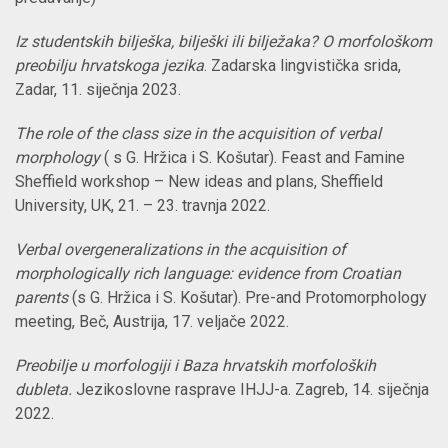
Iz studentskih bilješka, bilješki ili bilježaka? O morfološkom
preobilju hrvatskoga jezika
. Zadarska lingvistička srida,
Zadar, 11. siječnja 2023.
The role of the class size in the acquisition of verbal
morphology
( s G. Hržica i S. Košutar). Feast and Famine
Sheffield workshop – New ideas and plans
,
Sheffield
University, UK, 21. –
23. travnja 2022.
Verbal overgeneralizations in the acquisition of
morphologically rich language: evidence from Croatian
parents
(s G. Hržica i S. Košutar). Pre-and Protomorphology
meeting, Beč, Austrija, 17. veljače 2022.
Preobilje u morfologiji i Baza hrvatskih morfoloških
dubleta.
Jezikoslovne rasprave IHJJ-a. Zagreb, 14. siječnja
2022.