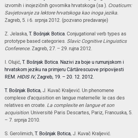
izvornih i inojezičnih govornika hrvatskoga (sa ).
Croaticum:
Savjetovanje za lektore hrvatskoga kao inoga jezika.
Zagreb, 5. i 6. srpnja 2012. (pozvano predavanje)
Z. Jelaska,
T. Bošnjak Botica
. Conjugational verb types as
prototype based categories.
Slavic Cognitive Linguistics
Conference.
Zagreb, 27. – 29. rujna 2012.
I. Olujić,
T. Bošnjak Botica. Nazivi za boje u rumunjskom i
hrvatskom jeziku na primjeru Cărtărescuove pripovijesti
REM.
HIDIS IV
, Zagreb, 19. – 20. 12. 2012.
T. Bošnjak Botica
, J. Kuvač Kraljević. Un phenomene
complexe d'acquisition en langue maternelle: le cas des
relatives en croate.
La complexite en langue et son
acquisition
. Université Paris Descartes, Pariz, Francuska, 5.
– 7. srpnja 2010.
S. Gerolimich,
T. Bošnjak Botica
, J. Kuvač Kraljević.