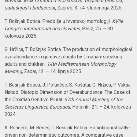
Hrvatski jezik i kultura u inozemstvu: pogled u prošlost,
sadašnjost i budućnost
, Zagreb, 3. i 4. studenoga 2025.
T. Bošnjak Botica. Preobilje u hrvatskoj morfologiji.
XVIIe
Congrès international des slavistes,
Pariz, 25. – 30.
kolovoza 2025.
G. Hržica, T. Bošnjak Botica. The production of morphological
overabundance in genitive plurals by Croatian-speaking
adults and children.
14th Mediterranean Morphology
Meeting
, Zadar, 12. – 14. lipnja 2025.
T. Bošnjak Botica, J. Polančec, S. Košutar, G. Hržica, P. Vukša
Nahod. Diatopic Dimension of Overabundance: The Case of
the Croatian Genitive Plural.
57th Annual Meeting of the
Societas Linguistica Europaea
, Helsinki, 21. – 24. kolovoza
2024.
K. Roncero, M. Beneš, T. Bošnjak Botica
.
Sociolinguistically-
driven non-deterministic outcomes. A comparative case