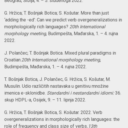
Beograd, Srbija, 4. –
5. studenoga 2022.
G. Hržica; T. Bošnjak Botica; S. Košutar. More than just
‘adding the -ed’: Can we predict verb overgeneralizations in
morphologically rich languages?
20th International
morphology meeting
, Budimpešta, Mađarska, 1. – 4
. rujna
2022.
J. Polančec; T. Bošnjak Botica. Mixed plural paradigms in
Croatian.
20th International morphology meeting
,
Budimpešta, Mađarska, 1. – 4
. rujna 2022.
T. Bošnjak Botica, J. Polančec, G. Hržica, S. Košutar, M.
Musulin. Udio različitih nastavaka u genitivu množine
imenica e-sklonidbe.
Standardni i nestandardni idiom
i:
36.
skup HDPL-a, Osijek, 9. – 11. lipnja 2022.
G. Hržica, T. Bošnjak Botica, S. Košutar. 2022. Verb
overgeneralizations in morphologically rich languages: the
role of frequency and class size of verbs
.13th