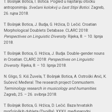
T. Bošnjak Botica, I. Botica. Pogled u najstariju otočku
antroponimiju.
Svečani kolokvij u čast Stipi Botici.
Zagreb,
26. rujna 2018.
T. Bošnjak Botica, J. Budja, G. Hržica, D. Lečić. Croatian
Morphological Doublets Detabase. CLARC 2018:
Perspectives on Linguistic Diversity
. Rijeka, 8. –
10. lipnja
2018.
T. Bošnjak Botica,
G. Hržica, J. Budja. Double-gender nouns
in Croatian. CLARC 2018:
Perspectives on Linguistic
Diversity
. Rijeka, 8. –
10. lipnja 2018.
N. Gligo, S. Kiš Žuvela, T. Bošnjak Botica, A. Ostroški Anić, K.
Sučević Međeral. The research project Conmusterm.
Terminology research in musicology and humanities
.
Zagreb, 25. –
26. svibnja 2018.
T. Bošnjak Botica, G. Hržica, D. Lečić. Baza hrvatskih
morfoloških dubleta (DvojBa). XXXII. međunarodni