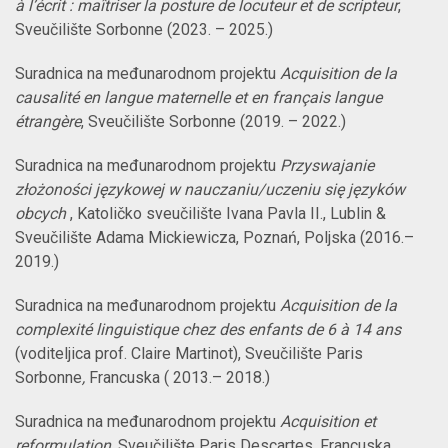
à l’écrit : maîtriser la posture de locuteur et de scripteur
,
Sveučilište Sorbonne (2023. – 2025.)
Suradnica na međunarodnom projektu
Acquisition de la
causalité en langue maternelle et en français langue
étrangère
, Sveučilište Sorbonne (2019. – 2022.)
Suradnica na međunarodnom projektu
Przyswajanie
złożoności językowej w nauczaniu/uczeniu się języków
obcych
,
Katoličko sveučilište Ivana Pavla II., Lublin &
Sveučilište Adama Mickiewicza, Poznań, Poljska (2016.–
2019.)
Suradnica na međunarodnom projektu
Acquisition de l
a
complexité linguistique chez des enfants de 6
à
14 ans
(voditeljica prof. Claire Martinot), Sveučilište Paris
Sorbonne
,
Francuska ( 2013.– 2018.)
Suradnica na međunarodnom projektu
Acquisition et
reformulation
, Sveučilište Paris Descartes, Francuska