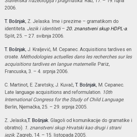
Slavenska frazeologija i pragmatika
. Rab, 17. – 19. rujna
2006.
T. Bošnjak
, Z. Jelaska. Ime i prezime – gramatikom do
identiteta.
Jezik i identiteti
–
20. znanstveni skup HDPL-a
.
Split, 25. – 27. svibnja 2006.
T. Bošnjak
, J. Kraljević, M. Cepanec. Acquisitions tardives en
croate.
Méthodologies actuelles dans les recherches sur les
acquisitions tardives en langue maternelle
. Pariz,
Francuska, 3. – 4. srpnja 2006.
C. Martinot, E. Zaretsky, J. Kuvač,
T. Bošnjak
, M. Cepanec.
Late language acquisitions and reformulation.
10th
International Congress for the Study of Child Language
.
Berlin, Njemačka, 25. – 29. srpnja 2005.
Z. Jelaska,
T. Bošnjak
. Glagoli od komunikacije do gramatike i
obratno).
1. znanstveni skup Hrvatski kao drugi i strani
jezik
. Zagreb, 14. – 15. listopada 2005.