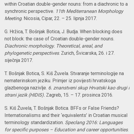
within Croatian double-gender nouns: from a diachronic to a
synchronic perspective.
11th Mediterranean Morphology
Meeting
. Nicosia, Cipar, 22. – 25. lipnja 2017.
G. Hržica, T. Bošnjak Botica, J. Budja. When blocking does
not block: the case of Croatian double-gender nouns.
Diachronic morphology. Theoretical, areal, and
phylogenetic perspectives
. Zurich, Švicarska, 26. i 27.
siječnja 2017.
T. Bošnjak Botica, S. Kiš Žuvela. Stvaranje terminologije na
nematerinskom jeziku. Primjer iz povijesti hrvatskoga
glazbenoga nazivlje.
6. znanstveni skup Hrvatski kao drugi i
strani jezik (HIDIS).
Zagreb, 15. – 17. prosinca 2016.
S. Kiš Žuvela, T. Bošnjak Botica
. BFFs or False Friends?
Internationalisms and their ‘equivalents’ in Croatian musical
terminology standardization.
Speclang 2016: Languages
for specific purposes – Education and career opportunities
.