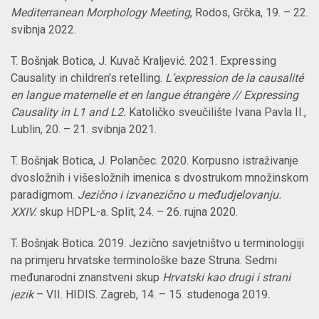
Mediterranean Morphology Meeting
, Rodos, Grčka, 19. –
22.
svibnja 2022.
T. Bošnjak Botica, J. Kuvač Kraljević. 2021. Expressing
Causality in children's retelling.
L’expression de la causalité
en langue maternelle et en langue étrangère // Expressing
Causality in L1 and L2.
Katoličko sveučilište Ivana Pavla II.,
Lublin, 20. – 21. svibnja 2021.
T. Bošnjak Botica, J. Polančec. 2020. Korpusno istraživanje
dvosložnih i višesložnih imenica s dvostrukom množinskom
paradigmom.
Jezično i izvanezično u međudjelovanju.
XXIV.
skup HDPL-a. Split, 24. – 26. rujna 2020.
T. Bošnjak Botica. 2019. Jezično savjetništvo u terminologiji
na primjeru hrvatske terminološke baze Struna. Sedmi
međunarodni znanstveni skup
Hrvatski kao drugi i strani
jezik
– VII. HIDIS. Zagreb, 14. – 15. studenoga 2019
.