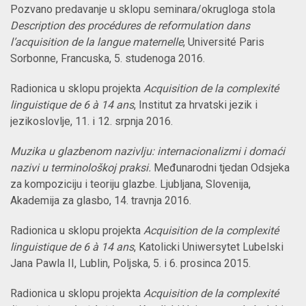
Pozvano predavanje u sklopu seminara/okrugloga stola
Description des procédures de reformulation dans
l’acquisition de la langue maternelle
, Université Paris
Sorbonne, Francuska, 5. studenoga 2016.
Radionica u sklopu projekta
Acquisition de l
a complexité
linguistique de 6
à
14 ans
, Institut za hrvatski jezik i
jezikoslovlje, 11. i 12. srpnja 2016.
Muzika u glazbenom nazivlju
:
internacionalizmi i domaći
nazivi u terminološkoj praksi
.
Međunarodni tjedan Odsjeka
za kompoziciju i teoriju glazbe. Ljubljana, Slovenija,
Akademija za glasbo, 14. travnja 2016
.
Radionica u sklopu projekta
Acquisition de l
a complexité
linguistique de 6
à
14 ans
, Katolicki Uniwersytet Lubelski
Jana Pawla II, Lublin, Poljska, 5. i 6. prosinca 2015.
Radionica u sklopu projekta
Acquisition de l
a complexité