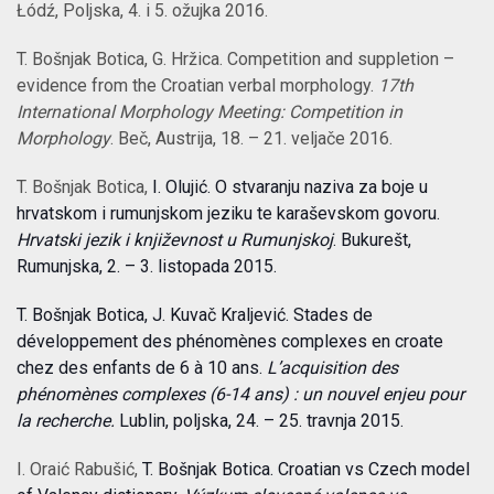
Łódź
, Poljska, 4. i 5. ožujka 2016.
T. Bošnjak Botica, G. Hržica. Competition and suppletion –
evidence from the Croatian verbal morphology.
17th
International Morphology Meeting: Competition in
Morphology
. Beč, Austrija, 18. –
21. veljače 2016.
T. Bošnjak Botica,
I. Olujić.
O stvaranju naziva za boje u
hrvatskom i rumunjskom jeziku te karaševskom govoru.
Hrvatski jezik i književnost u Rumunjskoj
. Bukurešt,
Rumunjska, 2. –
3. listopada 2015.
T. Bošnjak Botica
,
J. Kuvač Kraljević.
Stades de
développement des phénomènes complexes en croate
chez des enfants de 6 à 10 ans.
L’acquisition des
phénomènes complexes (6-14 ans) : un nouvel enjeu pour
la recherche.
Lublin, poljska, 24. – 25. travnja 2015.
I. Oraić Rabušić,
T. Bošnjak Botica.
Croatian vs Czech model