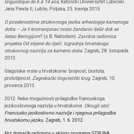
linguistique de 6
à
14 ans
, Katolicki Uniwersytet Lubelski
Jana Pawla II, Lublin, Poljska, 25. travnja 2015.
O posebnostima strukovnoga jezika arheologije kamenoga
doba – Je li kromanjonac nosio žandarov šešir dok se
šetao Beringijom
? (s B. Nahodom).
Završna radionica
projekta Od stijene do riječi. Izgradnja hrvatskoga
strukovnog nazivlja za kameno doba
. Zagreb, 28. listopada
2013.
Glagolske vrste u hrvatskome: brojnost, čestota,
prototipnost.
Zagrebački lingvistički krug
. Zagreb, 10.
prosinca 2013.
2012. Neke mogućnosti prilagodbe francuskoga
jezikoslovnoga nazivlja u hrvatskome.
Okrugli stol:
Francusko jezikoslovno nazivlje i njegova prilagodba
hrvatskomu jeziku.
Zagreb, 1. 6. 2012.
Niz domaćih radionica u sklopu programa STRUNA.