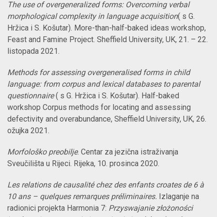
The use of overgeneralized forms: Overcoming verbal
morphological complexity in language acquisition
( s G.
Hržica i S. Košutar). More-than-half-baked ideas workshop,
Feast and Famine Project
. Sheffield University, UK, 21. –
22.
listopada 2021.
Methods for assessing overgeneralised forms in child
language: from corpus and lexical databases to parental
questionnaire
( s G. Hržica i S. Košutar). Half-baked
workshop Corpus methods for locating and assessing
defectivity and overabundance,
Sheffield University, UK, 26.
ožujka
2021.
Morfološko preobilje
. Centar za jezična istraživanja
Sveučilišta u Rijeci. Rijeka, 10. prosinca 2020.
Les relations de causalité chez des enfants croates de 6 à
10 ans – quelques remarques préliminaires.
Izlaganje na
radionici projekta Harmonia 7:
Przyswajanie złożoności