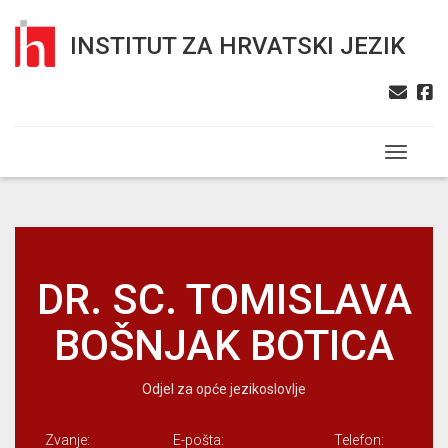
INSTITUT ZA HRVATSKI JEZIK
Toggle n
DR. SC. TOMISLAVA
BOŠNJAK BOTICA
Odjel za opće jezikoslovlje
Zvanje:
E-pošta:
Telefon: