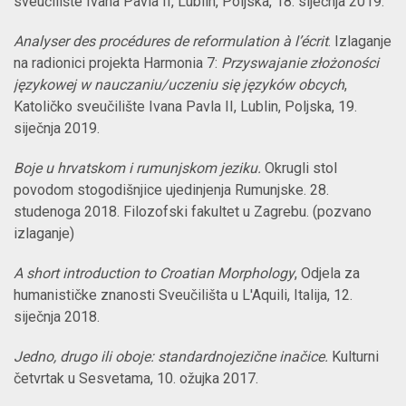
sveučilište Ivana Pavla II, Lublin, Poljska, 18. siječnja 2019.
Analyser des procédures de reformulation à l’écrit
.
Izlaganje
na radionici projekta Harmonia 7:
Przyswajanie złożoności
językowej w nauczaniu/uczeniu się języków obcych
,
Katoličko sveučilište Ivana Pavla II, Lublin, Poljska, 19.
siječnja 2019.
Boje u hrvatskom i rumunjskom jeziku.
Okrugli stol
povodom stogodišnjice ujedinjenja Rumunjske. 28.
studenoga 2018. Filozofski fakultet u Zagrebu. (pozvano
izlaganje)
A short introduction to Croatian Morphology
, Odjela za
humanističke znanosti Sveučilišta u L'Aquili, Italija, 12.
siječnja 2018.
Jedno, drugo ili oboje: standardnojezične inačice.
Kulturni
četvrtak u Sesvetama, 10. ožujka 2017.