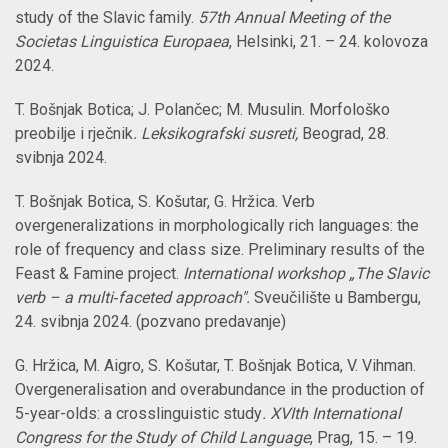
study of the Slavic family.
57th Annual Meeting of the
Societas Linguistica Europaea
, Helsinki, 21. – 24. kolovoza
2024.
T. Bošnjak Botica; J. Polančec; M. Musulin. Morfološko
preobilje i rječnik
. Leksikografski susreti,
Beograd, 28.
svibnja 2024.
T. Bošnjak Botica, S. Košutar, G. Hržica. Verb
overgeneralizations in morphologically rich languages: the
role of frequency and class size. Preliminary results of the
Feast & Famine project.
International workshop „The Slavic
verb – a multi‐faceted approach
".
Sveučilište u Bambergu,
24. svibnja 2024. (pozvano predavanje)
G. Hržica, M. Aigro, S. Košutar, T. Bošnjak Botica, V. Vihman.
Overgeneralisation and overabundance in the production of
5-year-olds: a crosslinguistic study
. XVIth International
Congress for the Study of Child Language
, Prag, 15. – 19.