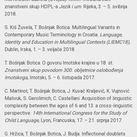
znanstveni skup HDPL-a
Jezik i um
. Rijeka, 3. – 5. svibnja
2018.
S. Kiš Žuvela, T. Bošnjak Botica. Multilingual Variants in
Contemporary Music Terminology in Croatia.
Language,
Identity and Education in Multilingual Contexts (LIEMC18)
,
Dublin, Irska, 1. – 3. veljače 2018.
T. Bošnjak Botica. O govoru Imotske krajine u 18. st.
Znanstveni skup povodom 300. obljetnice oslobođenja
Imotskoga
, Imotski, 5. – 6. listopada 2017.
C. Martinot, T. Bošnjak Botica, J. Kuvač Kraljević, K. Vujnović
Malivuk, S. Gerolimich, C. Castellani. Acquisition of linguistic
complexity between the ages of 6 and 13: a cross-linguistic
perspective.
14th International Congress for the Study of
Child Language
, Lyon, Francuska, 17. –
21. srpnja 2017.
G. Hržica, T. Bošnjak Botica, J. Budja. Inflectional doublets