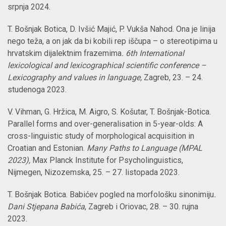
srpnja 2024.
T. Bošnjak Botica, D. Ivšić Majić, P. Vukša Nahod. Ona je linija
nego teža, a on jak da bi kobili rep iščupa – o stereotipima u
hrvatskim dijalektnim frazemima
. 6th International
lexicological and lexicographical scientific conference –
Lexicography and values in language
,
Zagreb, 23. –
24.
studenoga 2023.
V. Vihman, G. Hržica, M. Aigro, S. Košutar, T. Bošnjak-Botica.
Parallel forms and over-generalisation in 5-year-olds: A
cross-linguistic study of morphological acquisition in
Croatian and Estonian.
Many Paths to Language (MPAL
2023),
Max Planck Institute for Psycholinguistics,
Nijmegen, Nizozemska, 25. – 27. listopada 2023.
T. Bošnjak Botica. Babićev pogled na morfološku sinonimiju
.
Dani Stjepana Babića
, Zagreb i Oriovac, 28. – 30. rujna
2023.