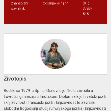
znanstveni
tbosnjak@ihjj.hr
(01)
savjetnik
3783-
848
Životopis
Rodila se 1979. u Splitu. Osnovnu je školu završila u
Lovreću, gimnaziju u Imotskom. Diplomirala je hrvatski jezik
i književnost i francuski jezik i književnost te završila
slobodni trogodišnji studij rumunjskoga jezika i književnosti