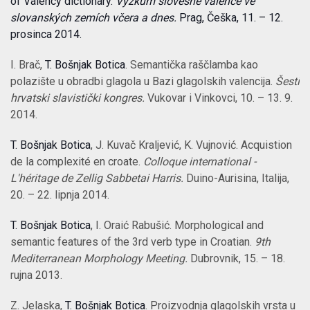
of Valency dictionary.
Výzkum slovesné valence ve
slovanských zemích včera a dnes.
Prag, Češka, 11. – 12.
prosinca 2014.
I. Brač,
T. Bošnjak Botica
. Semantička raščlamba kao
polazište u obradbi glagola u Bazi glagolskih valencija.
Šesti
hrvatski slavistički kongres.
Vukovar i Vinkovci, 10. – 13. 9.
2014.
T. Bošnjak Botica
, J. Kuvač Kraljević, K. Vujnović. Acquistion
de la complexité en croate.
Colloque international -
L'héritage de Zellig Sabbetai Harris.
Duino-Aurisina, Italija,
20. – 22. lipnja 2014.
T. Bošnjak Botica
, I. Oraić Rabušić. Morphological and
semantic features of the 3rd verb type in Croatian.
9th
Mediterranean Morphology Meeting.
Dubrovnik, 15. – 18.
rujna 2013.
Z. Jelaska,
T. Bošnjak Botica
. Proizvodnja glagolskih vrsta u