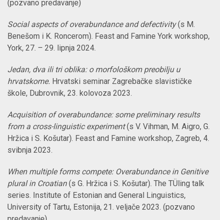
(pozvano predavanje)
Social aspects of overabundance and defectivity
(s M.
Benešom i K. Roncerom). Feast and Famine York workshop,
York, 27. – 29. lipnja 2024.
Jedan, dva ili tri oblika: o morfološkom preobilju u
hrvatskome.
Hrvatski seminar Zagrebačke slavističke
škole, Dubrovnik, 23. kolovoza 2023.
Acquisition of overabundance: some preliminary results
from a cross-linguistic experiment
(s V. Vihman, M. Aigro, G.
Hržica i S. Košutar). Feast and Famine workshop, Zagreb, 4.
svibnja 2023.
When multiple forms compete: Overabundance in Genitive
plural in Croatian
(s G. Hržica i S. Košutar). The TÜling talk
series. Institute of Estonian and General Linguistics,
University of Tartu, Estonija, 21. veljače 2023. (pozvano
predavanje)