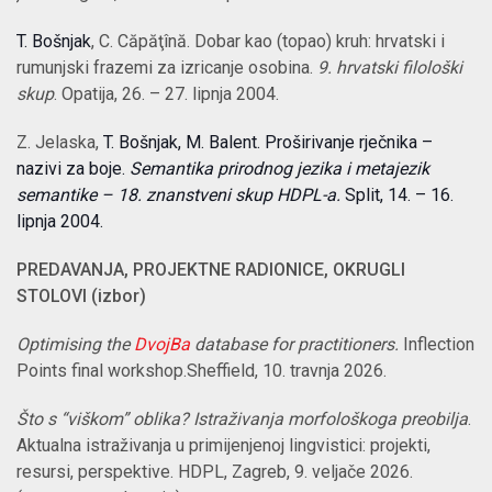
T. Bošnjak
, C. Căpăţînă. Dobar kao (topao) kruh: hrvatski i
rumunjski frazemi za izricanje osobina.
9. hrvatski filološki
skup
. Opatija, 26. – 27. lipnja 2004.
Z. Jelaska,
T. Bošnjak, M. Balent. Proširivanje rječnika –
nazivi za boje.
Semantika prirodnog jezika i metajezik
semantike – 18. znanstveni skup HDPL-a.
Split, 14. – 16.
lipnja 2004.
PREDAVANJA, PROJEKTNE RADIONICE, OKRUGLI
STOLOVI (izbor)
Optimising the
DvojBa
database for practitioners.
Inflection
Points final workshop.Sheffield, 10. travnja 2026.
Što s “viškom” oblika? Istraživanja morfološkoga preobilja
.
Aktualna istraživanja u primijenjenoj lingvistici: projekti,
resursi, perspektive. HDPL, Zagreb, 9. veljače 2026.