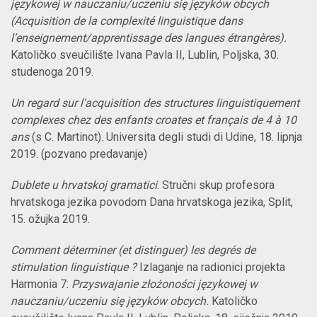
językowej w nauczaniu/uczeniu się języków obcych
(
Acquisition de la complexité linguistique
dans
l’enseignement/apprentissage des langues étrangères
).
Katoličko sveučilište Ivana Pavla II, Lublin, Poljska, 30.
studenoga 2019.
Un regard sur l'acquisition des structures linguistiquement
complexes chez des enfants croates et français
de 4
à
10
ans
(s C. Martinot). Universita degli studi di Udine, 18. lipnja
2019. (pozvano predavanje)
Dublete u hrvatskoj gramatici
. Stručni skup profesora
hrvatskoga jezika povodom Dana hrvatskoga jezika, Split,
15. ožujka 2019.
Comment déterminer (et distinguer) les degrés de
stimulation linguistique ?
Izlaganje na radionici projekta
Harmonia 7:
Przyswajanie złożoności językowej w
nauczaniu/uczeniu się języków obcych.
Katoličko