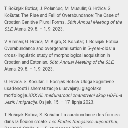
T. Bošnjak Botica; J. Polančec; M. Musulin; G. Hržica; S.
Košutar. The Rise and Fall of Overabundance: The Case of
Croatian Genitive Plural Forms
. 56th Annual Meeting of the
SLE
, Atena, 29. 8. –
1. 9. 2023.
V. Vihman; G. Hržica; M. Aigro, S. Košutar; T. Bošnjak Botica.
Overabundance and overgeneralisation in 5-year-olds: a
cross-linguistic study of morphological acquisition in
Croatian and Estonian
.
56th Annual Meeting of the SLE
,
Atena, 29. 8. –
1. 9. 2023.
G. Hržica; S. Košutar; T. Bošnjak Botica. Uloga kognitivne
usađenosti i shematizacije u usvajanju glagolske
morfologije
.
XXXVII. međunarodni znanstveni skup HDPL-a
Jezik i migracije
, Osijek, 15. – 17. lipnja 2023.
T. Bošnjak Botica; S. Košutar. La surabondance des formes
dans la flexion croate.
Les Études françaises aujourd’hui
,