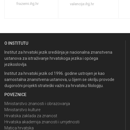
frazemi.ihjj.hr
valencije.ihjj.hr
O INSTITUTU
Institut za hrvatski jezik središnja je nacionalna znanstvena
ustanova za istraživanje hrvatskoga jezika i općega
jezikoslovlja.
Institut za hrvatski jezik od 1996. godine ustrojen je kao
samostalna znanstvena ustanova, u čijem se okrilju provode
dugoročni projekti strateški važni za hrvatsku filologiju.
POVEZNICE
Ministarstvo znanosti i obrazovanja
Ministarstvo kulture
Hrvatska zaklada za znanost
Hrvatska akademija znanosti i umjetnosti
Matica hrvatska