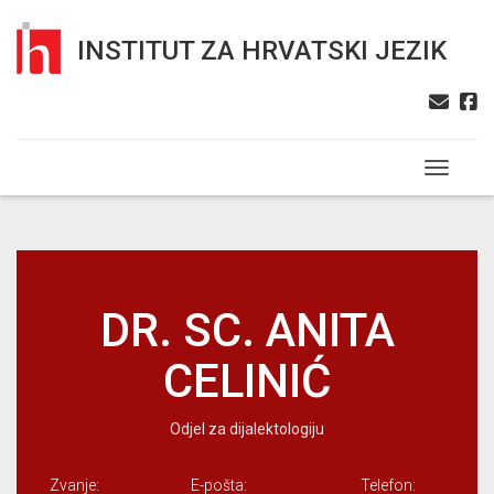
INSTITUT ZA HRVATSKI JEZIK
Toggle n
DR. SC. ANITA
CELINIĆ
Odjel za dijalektologiju
Zvanje:
E-pošta:
Telefon:
B