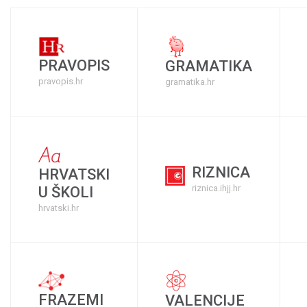
PRAVOPIS
GRAMATIKA
pravopis.hr
gramatika.hr
RIZNICA
HRVATSKI
riznica.ihjj.hr
U ŠKOLI
hrvatski.hr
FRAZEMI
VALENCIJE