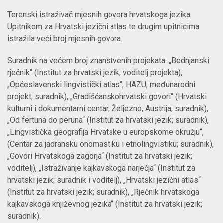
Terenski istraživač mjesnih govora hrvatskoga jezika.
Upitnikom za Hrvatski jezični atlas te drugim upitnicima
istražila veći broj mjesnih govora.
Suradnik na većem broj znanstvenih projekata: „Bednjanski
rječnik“ (Institut za hrvatski jezik; voditelj projekta),
„Općeslavenski lingvistički atlas“, HAZU, međunarodni
projekt; suradnik), „Gradišćanskohrvatski govori“ (Hrvatski
kulturni i dokumentarni centar, Željezno, Austrija; suradnik),
„Od fertuna do peruna“ (Institut za hrvatski jezik; suradnik),
„Lingvistička geografija Hrvatske u europskome okružju“,
(Centar za jadransku onomastiku i etnolingvistiku; suradnik),
„Govori Hrvatskoga zagorja“ (Institut za hrvatski jezik;
voditelj), „Istraživanje kajkavskoga narječja“ (Institut za
hrvatski jezik; suradnik i voditelj), „Hrvatski jezični atlas“
(Institut za hrvatski jezik; suradnik), „Rječnik hrvatskoga
kajkavskoga književnog jezika“ (Institut za hrvatski jezik;
suradnik).