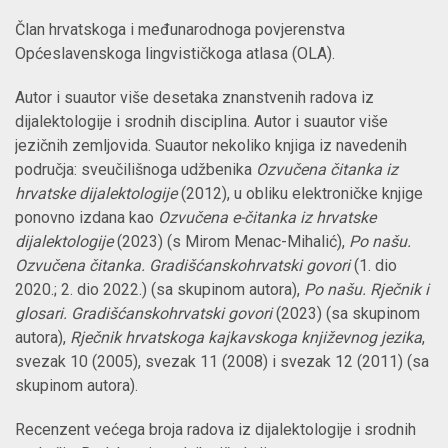
Član hrvatskoga i međunarodnoga povjerenstva
Općeslavenskoga lingvističkoga atlasa (OLA).
Autor i suautor više desetaka znanstvenih radova iz
dijalektologije i srodnih disciplina. Autor i suautor više
jezičnih zemljovida. Suautor nekoliko knjiga iz navedenih
područja: sveučilišnoga udžbenika
Ozvučena čitanka iz
hrvatske dijalektologije
(2012), u obliku elektroničke knjige
ponovno izdana kao
Ozvučena e-čitanka iz hrvatske
dijalektologije
(2023) (s Mirom Menac-Mihalić),
Po našu.
Ozvučena čitanka. Gradišćanskohrvatski govori
(1. dio
2020.; 2. dio 2022.) (sa skupinom autora),
Po našu. Rječnik i
glosari. Gradišćanskohrvatski govori
(2023) (sa skupinom
autora),
Rječnik hrvatskoga kajkavskoga književnog jezika
,
svezak 10 (2005), svezak 11 (2008) i svezak 12 (2011) (sa
skupinom autora).
Recenzent većega broja radova iz dijalektologije i srodnih