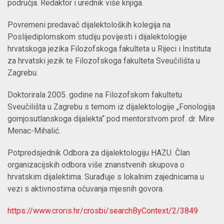
područja. Redaktor i urednik više knjiga.
Povremeni predavač dijalektoloških kolegija na
Poslijediplomskom studiju povijesti i dijalektologije
hrvatskoga jezika Filozofskoga fakulteta u Rijeci i Instituta
za hrvatski jezik te Filozofskoga fakulteta Sveučilišta u
Zagrebu.
Doktorirala 2005. godine na Filozofskom fakultetu
Sveučilišta u Zagrebu s temom iz dijalektologije „Fonologija
gornjosutlanskoga dijalekta“ pod mentorstvom prof. dr. Mire
Menac-Mihalić.
Potpredsjednik Odbora za dijalektologiju HAZU. Član
organizacijskih odbora više znanstvenih skupova o
hrvatskim dijalektima. Surađuje s lokalnim zajednicama u
vezi s aktivnostima očuvanja mjesnih govora.
https://www.croris.hr/crosbi/searchByContext/2/3849