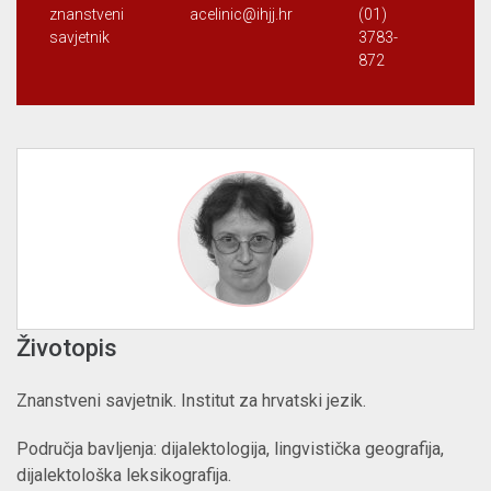
znanstveni
acelinic@ihjj.hr
(01)
s
savjetnik
3783-
4
872
Životopis
Znanstveni savjetnik. Institut za hrvatski jezik.
Područja bavljenja: dijalektologija, lingvistička geografija,
dijalektološka leksikografija.