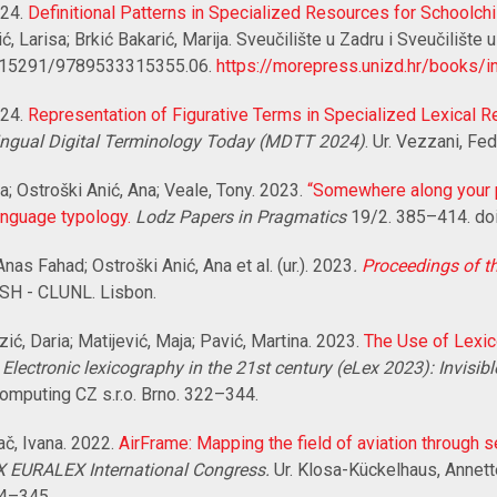
024.
Definitional Patterns in Specialized Resources for Schoolchi
ić, Larisa; Brkić Bakarić, Marija. Sveučilište u Zadru i Sveučilište u
10.15291/9789533315355.06.
https://morepress.unizd.hr/books/in
024.
Representation of Figurative Terms in Specialized Lexical 
ingual Digital Terminology Today (MDTT 2024)
. Ur. Vezzani, Fed
na; Ostroški Anić, Ana; Veale, Tony. 2023.
“Somewhere along your pe
language typology.
Lodz Papers in Pragmatics
19/2. 385–414. do
Anas Fahad; Ostroški Anić, Ana et al. (ur.). 2023
.
Proceedings of t
H - CLUNL. Lisbon.
zić, Daria; Matijević, Maja; Pavić, Martina. 2023.
The Use of Lexic
.
Electronic lexicography in the 21st century (eLex 2023): Invisi
omputing CZ s.r.o. Brno. 322–344.
ač, Ivana. 2022.
AirFrame: Mapping the field of aviation through 
X EURALEX International Congress.
Ur. Klosa-Kückelhaus, Annette
4–345.