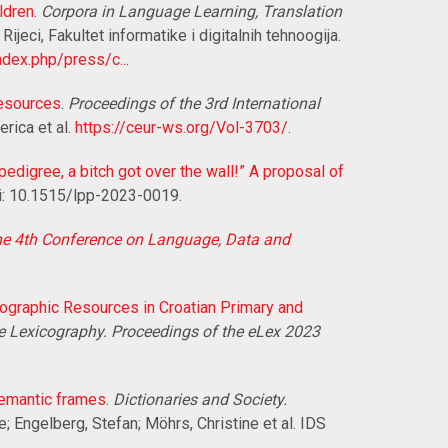
ldren
.
Corpora in Language Learning, Translation
 Rijeci, Fakultet informatike i digitalnih tehnoogija.
dex.php/press/c...
Resources
.
Proceedings of the 3rd International
erica et al.
https://ceur-ws.org/Vol-3703/
.
digree, a bitch got over the wall!” A proposal of
i: 10.1515/lpp-2023-0019.
he 4th Conference on Language, Data and
ographic Resources in Croatian Primary and
ble Lexicography. Proceedings of the eLex 2023
semantic frames
.
Dictionaries and Society.
; Engelberg, Stefan; Möhrs, Christine et al. IDS