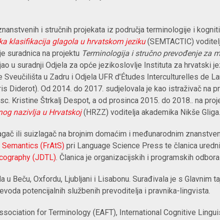
znanstvenih i stručnih projekata iz područja terminologije i kognit
a klasifikacija glagola u hrvatskom jeziku
(SEMTACTIC) voditelji
je suradnica na projektu
Terminologija i stručno prevođenje za m
ao u suradnji Odjela za opće jezikoslovlje Instituta za hrvatski jez
 Sveučilišta u Zadru i Odjela UFR d'Études Interculturelles de L
is Diderot). Od 2014. do 2017. sudjelovala je kao istraživač na p
 sc. Kristine Štrkalj Despot, a od prosinca 2015. do 2018.. na pro
g nazivlja u Hrvatskoj
(HRZZ) voditelja akademika Nikše Gliga
lagač ili suizlagač na brojnim domaćim i međunarodnim znanstve
 Semantics (FrAtS)
pri Language Science Press te članica ure
icography (JDTL)
.
Članica je organizacijskih i programskih odbora
a u Beču, Oxfordu, Ljubljani i Lisabonu.
Surađivala je s Glavnim t
evoda potencijalnih službenih prevoditelja i pravnika-lingvista.
ssociation for Terminology (EAFT),
International Cognitive Lingu