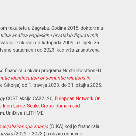
skom fakultetu u Zagrebu. Godine 2015. doktorirala
tička analiza engleskih i hrvatskih figurativnih
hrvatski jezik radi od listopada 2009. u
Odjelu za
stvene suradnice i od 2023. kao viša znanstvena
 se financira u okviru programa NextGenerationEU
tic identification of semantic relations in
ik-Šikonja) od 1. travnja 2023. do 31. ožujka 2025.
ogy
COST akcije CA22126,
European Network On
ork on Large-Scale, Cross-domain and
um, UniDive i LITHME.
ecijaliziranoga znanja
(DIKA) koji je financirala
 jeziku
(2022. - 2023.) u okviru
osnovne