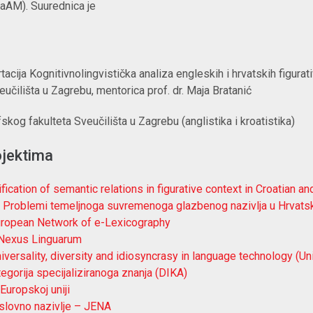
aAM). Suurednica je
acija Kognitivnolingvistička analiza engleskih i hrvatskih figurat
eučilišta u Zagrebu, mentorica prof. dr. Maja Bratanić
kog fakulteta Sveučilišta u Zagrebu (anglistika i kroatistika)
ojektima
fication of semantic relations in figurative context in Croatian a
oblemi temeljnoga suvremenoga glazbenog nazivlja u Hrvats
uropean Network of e-Lexicography
Nexus Linguarum
iversality, diversity and idiosyncrasy in language technology (Un
egorija specijaliziranoga znanja (DIKA)
 Europskoj uniji
slovno nazivlje – JENA