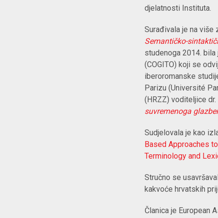
djelatnosti Instituta.
Surađivala je na više 
Semantičko-sintaktičk
studenoga 2014. bila 
(COGITO) koji se odvij
iberoromanske studije
Parizu (Université Par
(HRZZ) voditeljice dr.
suvremenoga glazbeno
Sudjelovala je kao iz
Based Approaches to
Terminology and Lex
Stručno se usavršaval
kakvoće hrvatskih prij
Članica je European A