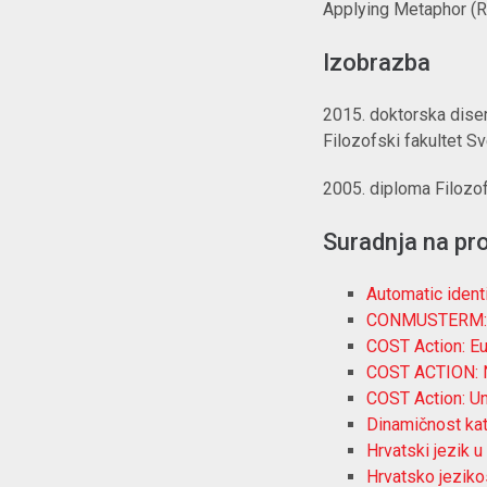
Applying Metaphor (R
Izobrazba
2015. doktorska disert
Filozofski fakultet Sv
2005. diploma Filozofs
Suradnja na pr
Automatic identi
CONMUSTERM: Pr
COST Action: E
COST ACTION: 
COST Action: Un
Dinamičnost kat
Hrvatski jezik u
Hrvatsko jeziko