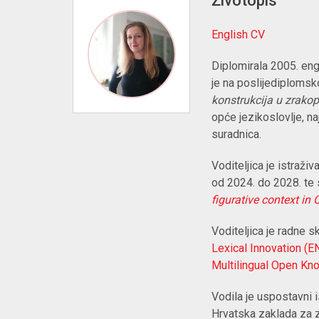
Životopis
English CV
Diplomirala 2005. engl
je na poslijediplomsk
konstrukcija u zrako
opće jezikoslovlje, n
suradnica.
Voditeljica je istraži
od 2024. do 2028. te 
figurative context in
Voditeljica je radne 
Lexical Innovation (E
Multilingual Open K
Vodila je uspostavni
Hrvatska zaklada za 