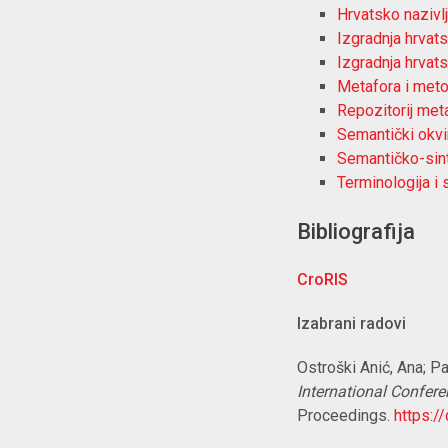
Hrvatsko nazivl
Izgradnja hrvats
Izgradnja hrvat
Metafora i meton
Repozitorij met
Semantički okvi
Semantičko-sint
Terminologija i
Bibliografija
CroRIS
Izabrani radovi
Ostroški Anić, Ana; Pa
International Confer
Proceedings.
https:/