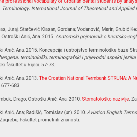
he professional vocabulary of Croatian dental students by analysi
.
Terminology: International Journal of Theoretical and Applied
s, Juraj; Starčević Klasan, Gordana; Vodanović, Marin; Grubić Kez
 Ostroški Anić, Ana. 2015.
Anatomski pojmovnik s hrvatsko-engl
ki Anić, Ana. 2015. Koncepcija i ustrojstvo terminološke baze Strun
engena: terminološki, terminografski i prijevodni aspekti jezika
ki fakultet u Rijeci. 57-73.
ki Anić, Ana. 2013.
The Croatian National Termbank STRUNA: A Ne
 677-683.
mbuk, Drago; Ostroški Anić, Ana. 2010.
Stomatološko nazivlje
. Z
ki Anić, Ana; Radišić, Tomislav (ur.). 2010.
Aviation English Terms
 Zagrebu, Fakultet prometnih znanosti.