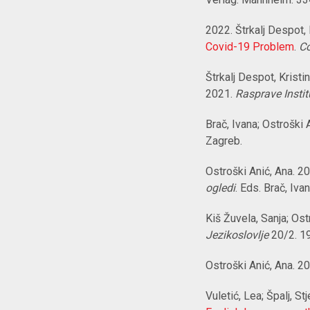
2022. Štrkalj Despot, 
Covid-19 Problem
.
Co
Štrkalj Despot, Kristi
2021.
Rasprave Institu
Brač, Ivana; Ostroški A
Zagreb.
Ostroški Anić, Ana. 2
ogledi
. Eds. Brač, Iva
Kiš Žuvela, Sanja; Ost
Jezikoslovlje
20/2. 1
Ostroški Anić, Ana. 2
Vuletić, Lea; Špalj, S