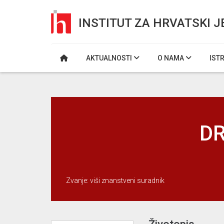
INSTITUT ZA HRVATSKI J
AKTUALNOSTI
O NAMA
IST
DR
Zvanje: viši znanstveni suradnik