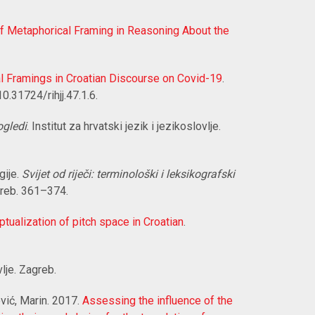
of Metaphorical Framing in Reasoning About the
l Framings in Croatian Discourse on Covid-19
.
0.31724/rihjj.47.1.6.
ogledi
. Institut za hrvatski jezik i jezikoslovlje.
gije.
Svijet od riječi: terminološki i leksikografski
agreb. 361–374.
tualization of pitch space in Croatian
.
vlje. Zagreb.
ović, Marin. 2017.
Assessing the influence of the