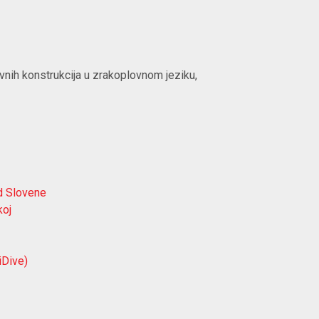
ivnih konstrukcija u zrakoplovnom jeziku,
nd Slovene
koj
iDive)