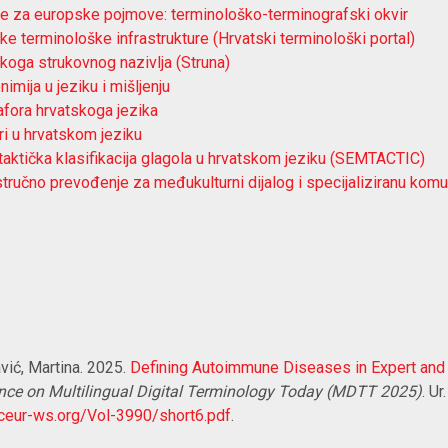
je za europske pojmove: terminološko-terminografski okvir
ke terminološke infrastrukture (Hrvatski terminološki portal)
skoga strukovnog nazivlja (Struna)
imija u jeziku i mišljenju
afora hrvatskoga jezika
ri u hrvatskom jeziku
aktička klasifikacija glagola u hrvatskom jeziku (SEMTACTIC)
 stručno prevođenje za međukulturni dijalog i specijaliziranu kom
vić, Martina. 2025.
Defining Autoimmune Diseases in Expert and
ence on Multilingual Digital Terminology Today (MDTT 2025)
. U
/ceur-ws.org/Vol-3990/short6.pdf
.