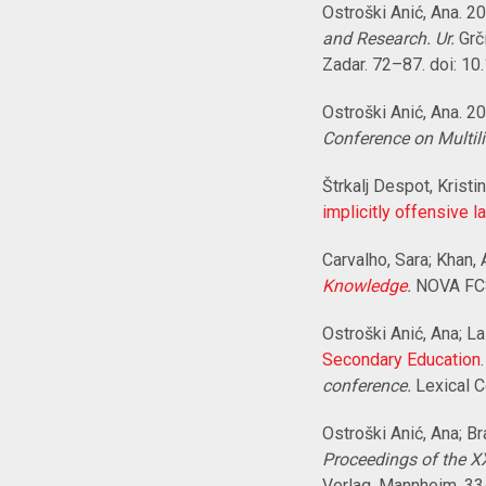
Ostroški Anić, Ana. 2
and Research. Ur.
Grč
Zadar. 72–87. doi: 
Ostroški Anić, Ana. 2
Conference on Multil
Štrkalj Despot, Kristi
implicitly offensive 
Carvalho, Sara; Khan, 
Knowledge
.
NOVA FCS
Ostroški Anić, Ana; La
Secondary Education
conference.
Lexical C
Ostroški Anić, Ana; Br
Proceedings of the X
Verlag.
Mannheim.
33