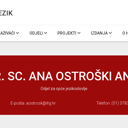
EZIK
RAŽIVAČI
ODJELI
PROJEKTI
IZDANJA
O 
. SC. ANA OSTROŠKI A
Odjel za opće jezikoslovlje
E-pošta:
aostrosk@ihjj.hr
Telefon: (01) 378