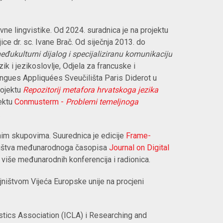
ivne lingvistike. Od 2024. suradnica je na projektu
ce dr. sc. Ivane Brač. Od siječnja 2013. do
eđukulturni dijalog i specijaliziranu komunikaciju
ik i jezikoslovlje, Odjela za francuske i
angues Appliquées Sveučilišta Paris Diderot u
rojektu
Repozitorij metafora hrvatskoga jezika
jektu
Conmusterm -
Problemi temeljnoga
.
nim skupovima. Suurednica je edicije
Frame-
dništva međunarodnoga časopisa
Journal on Digital
 više međunarodnih konferencija i radionica.
ajništvom Vijeća Europske unije na procjeni
istics Association (ICLA) i Researching and