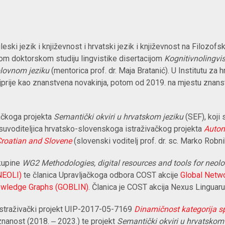
eski jezik i književnost i hrvatski jezik i književnost na Filozof
om doktorskom studiju lingvistike disertacijom
Kognitivnolingvis
plovnom jeziku
(mentorica prof. dr. Maja Bratanić). U Institutu za 
ajprije kao znanstvena novakinja, potom od 2019. na mjestu znan
vačkoga projekta
Semantički okviri u hrvatskom jeziku
(SEF), koji
suvoditeljica hrvatsko-slovenskoga istraživačkog projekta
Automa
 Croatian and Slovene
(slovenski voditelj prof. dr. sc. Marko Robn
skupine
WG2 Methodologies, digital resources and tools for neol
N
EOLI)
te članica Upravljačkoga odbora COST akcije
Global Netw
nowledge Graphs (GOBLIN)
.
Članica je COST akcija Nexus Linguar
 istraživački projekt UIP-2017-05-7169
Dinamičnost kategorija sp
znanost (2018.
‒ 2023.) te projekt
Semantički okviri u hrvatskom