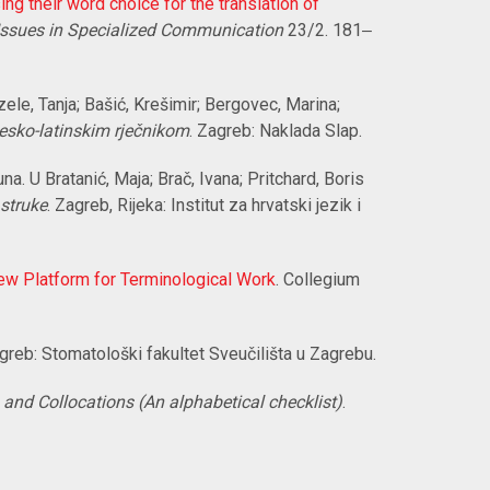
ng their word choice for the translation of
 Issues in Specialized Communication
23/2. 181‒
ele, Tanja; Bašić, Krešimir; Bergovec, Marina;
esko-latinskim rječnikom
. Zagreb: Naklada Slap.
a. U Bratanić, Maja; Brač, Ivana; Pritchard, Boris
 struke
. Zagreb, Rijeka: Institut za hrvatski jezik i
w Platform for Terminological Work
. Collegium
agreb: Stomatološki fakultet Sveučilišta u Zagrebu.
 and Collocations (An alphabetical checklist)
.