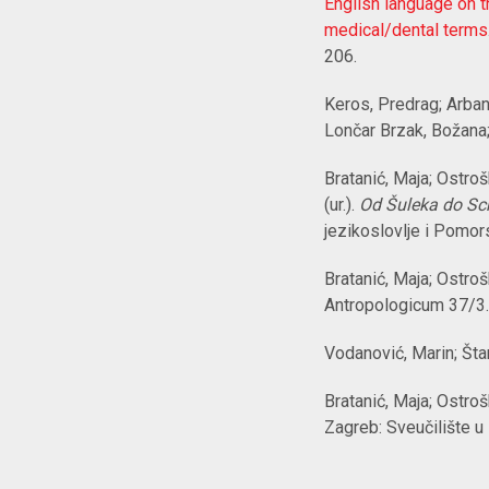
English language on t
medical/dental terms
206.
Keros, Predrag; Arbana
Lončar Brzak, Božana;
Bratanić, Maja; Ostroš
(ur.).
Od Šuleka do Sch
jezikoslovlje i Pomors
Bratanić, Maja; Ostroš
Antropologicum 37/3.
Vodanović, Marin; Šta
Bratanić, Maja; Ostroš
Zagreb: Sveučilište u