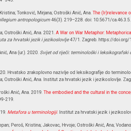
Kristina; Tonković, Mirjana; Ostroški Anić, Ana.
The (Ir)relevance 
llegium antropologicum
46(3). 219–228. doi: 10.5671/ca.46.3.5.
na; Ostroški Anić, Ana. 2021.
A War on War Metaphor: Metaphorica
ta za hrvatski jezik i jezikoslovlje
47/1. Zagreb. https://doi.org/1
nić, Ana (ur.). 2020.
Svijet od riječi: terminološki i leksikografski 
020. Hrvatsko zrakoplovno nazivlje od leksikografije do terminolo
na; Ostroški Anić, Ana. Institut za hrvatski jezik i jezikoslovlje. Z
roški Anić, Ana. 2019.
The embodied and the cultural in the concep
99-219.
019.
Metafora u terminologiji
. Institut za hrvatski jezik i jezikoslo
tjepan; Peroš, Kristina; Jakovac, Hrvoje; Ostroški Anić, Ana; Vodan