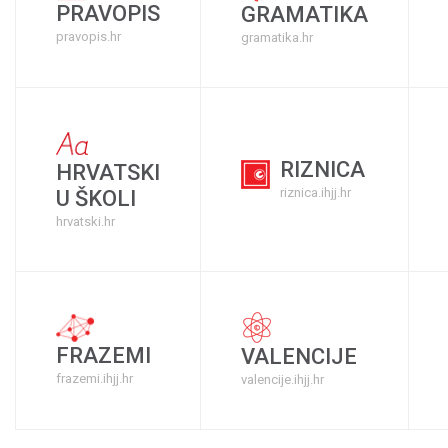
PRAVOPIS
GRAMATIKA
pravopis.hr
gramatika.hr
RIZNICA
HRVATSKI
riznica.ihjj.hr
U ŠKOLI
hrvatski.hr
FRAZEMI
VALENCIJE
frazemi.ihjj.hr
valencije.ihjj.hr