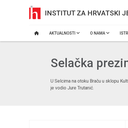
INSTITUT ZA HRVATSKI J
AKTUALNOSTI
O NAMA
IST
Selačka prez
U Selcima na otoku Braču u sklopu Kul
je vodio Jure Trutanić.