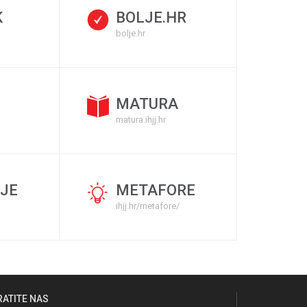
K
BOLJE.HR
bolje.hr
MATURA
matura.ihjj.hr
JE
METAFORE
ihjj.hr/metafore/
RATITE NAS