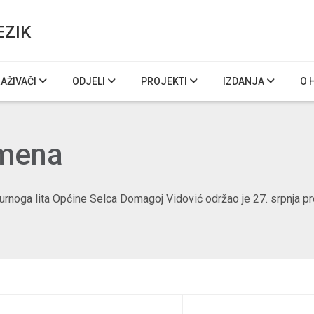
EZIK
RAŽIVAČI
ODJELI
PROJEKTI
IZDANJA
O 
imena
turnoga lita Općine Selca Domagoj Vidović održao je 27. srpnja 