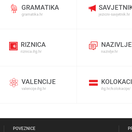
GRAMATIKA
SAVJETNI
gramatika.hr
jezicni-savjetnik.hr
RIZNICA
NAZIVLJE
riznica.ihjj.hr
nazivlje.hr
VALENCIJE
KOLOKACI
valencije.ihjj.hr
ihjj.hr/kolokacije/
POVEZNICE
P