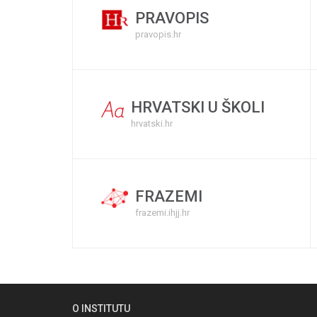
PRAVOPIS
pravopis.hr
HRVATSKI U ŠKOLI
hrvatski.hr
FRAZEMI
frazemi.ihjj.hr
O INSTITUTU