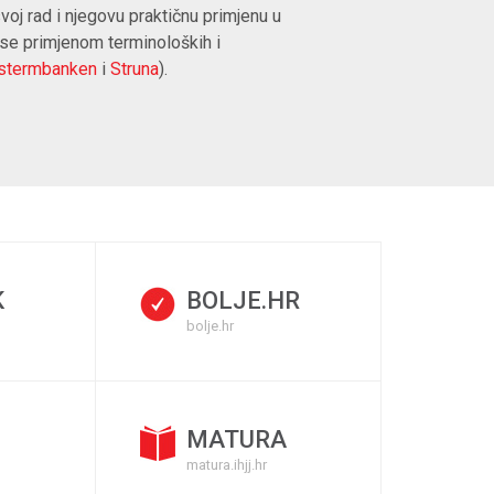
 svoj rad i njegovu praktičnu primjenu u
 se primjenom terminoloških i
stermbanken
i
Struna
).
K
BOLJE.HR
bolje.hr
MATURA
matura.ihjj.hr