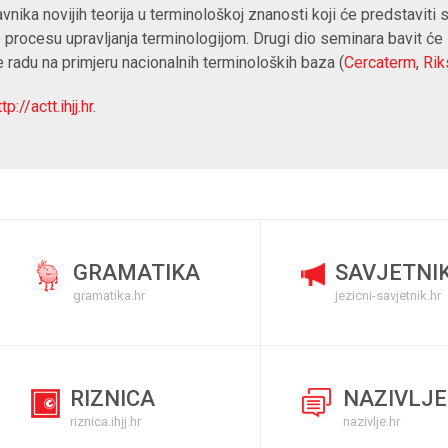
tavnika novijih teorija u terminološkoj znanosti koji će predstaviti
 procesu upravljanja terminologijom. Drugi dio seminara bavit će
e radu na primjeru nacionalnih terminoloških baza (
Cercaterm
,
Rik
tp://actt.ihjj.hr
.
GRAMATIKA
SAVJETNI
gramatika.hr
jezicni-savjetnik.hr
RIZNICA
NAZIVLJE
riznica.ihjj.hr
nazivlje.hr