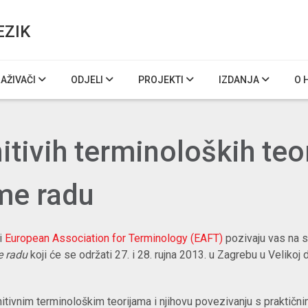
EZIK
RAŽIVAČI
ODJELI
PROJEKTI
IZDANJA
O 
tivih terminoloških teor
me radu
i
European Association for Terminology (EAFT)
pozivaju vas na 
me radu
koji će se održati 27. i 28. rujna 2013. u Zagrebu u Veliko
ivnim terminološkim teorijama i njihovu povezivanju s praktičn