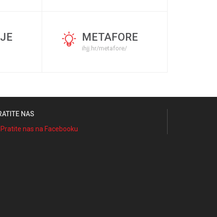
JE
METAFORE
ihjj.hr/metafore/
RATITE NAS
Pratite nas na Facebooku