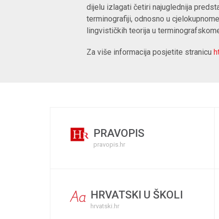
dijelu izlagati četiri najuglednija preds
terminografiji, odnosno u cjelokupnome
lingvističkih teorija u terminografskom
Za više informacija posjetite stranicu
ht
PRAVOPIS
pravopis.hr
HRVATSKI U ŠKOLI
hrvatski.hr