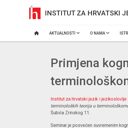
INSTITUT ZA HRVATSKI J
AKTUALNOSTI
O NAMA
IST
Primjena kogni
terminološko
Institut za hrvatski jezik i jezikoslovlje
terminoloških teorija u terminološko
Šubića Zrinskog 11.
Seminar je posvećen suvremenim kognit