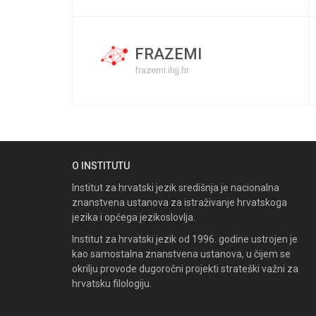
FRAZEMI
frazemi.ihjj.hr
O INSTITUTU
Institut za hrvatski jezik središnja je nacionalna
znanstvena ustanova za istraživanje hrvatskoga
jezika i općega jezikoslovlja.
Institut za hrvatski jezik od 1996. godine ustrojen je
kao samostalna znanstvena ustanova, u čijem se
okrilju provode dugoročni projekti strateški važni za
hrvatsku filologiju.