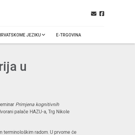
HRVATSKOME JEZIKU
E-TRGOVINA
ija u
seminar
Primjena kognitivnih
j dvorani palače HAZU-a, Trg Nikole
im terminološkim radom. U prvome će