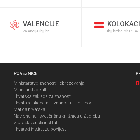
VALENCIJE
KOLOKACI
valencije.ihjj.hr
ihjj.hr/kolokacije/
POVEZNICE
P
Ministarstvo znanosti i obrazovanja
Ministarstvo kulture
Hrvatska zaklada za znanost
Hrvatska akademija znanosti i umjetnosti
Matica hrvatska
Nacionalna i sveučilišna knjižnica u Zagrebu
Staroslavenski institut
Hrvatski institut za povijest