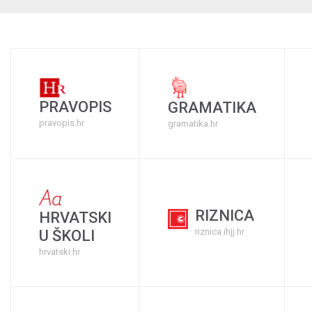
PRAVOPIS
GRAMATIKA
pravopis.hr
gramatika.hr
RIZNICA
HRVATSKI
riznica.ihjj.hr
U ŠKOLI
hrvatski.hr