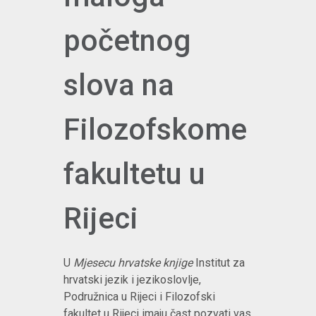
početnog
slova na
Filozofskome
fakultetu u
Rijeci
U
Mjesecu hrvatske knjige
Institut za
hrvatski jezik i jezikoslovlje,
Podružnica u Rijeci i Filozofski
fakultet u Rijeci imaju čast pozvati vas