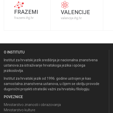
FRAZEMI
VALENCIJE
frazemi.ihjj.hr
valencije.ihjj.hr
O INSTITUTU
Institut za hrvatski jezik središnja je nacionalna znanstvena
ustanova za istraživanje hrvatskoga jezika i općega
jezikoslovlja.
Institut za hrvatski jezik od 1996. godine ustrojen je kao
samostalna znanstvena ustanova, u čijem se okrilju provode
dugoročni projekti strateški važni za hrvatsku filologiju.
POVEZNICE
Ministarstvo znanosti i obrazovanja
Ministarstvo kulture