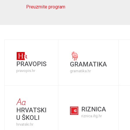
Preuzmite program
PRAVOPIS
GRAMATIKA
pravopis.hr
gramatika.hr
RIZNICA
HRVATSKI
riznica.ihjj.hr
U ŠKOLI
hrvatski.hr