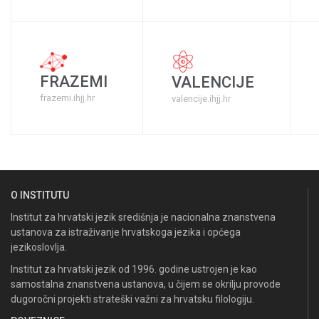
FRAZEMI
VALENCIJE
frazemi.ihjj.hr
valencije.ihjj.hr
O INSTITUTU
Institut za hrvatski jezik središnja je nacionalna znanstvena
ustanova za istraživanje hrvatskoga jezika i općega
jezikoslovlja.
Institut za hrvatski jezik od 1996. godine ustrojen je kao
samostalna znanstvena ustanova, u čijem se okrilju provode
dugoročni projekti strateški važni za hrvatsku filologiju.