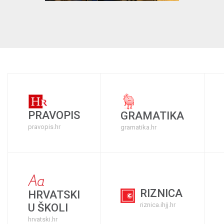
PRAVOPIS
GRAMATIKA
pravopis.hr
gramatika.hr
RIZNICA
HRVATSKI
riznica.ihjj.hr
U ŠKOLI
hrvatski.hr