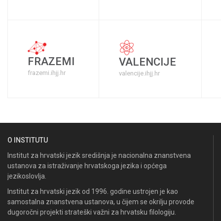
FRAZEMI
VALENCIJE
frazemi.ihjj.hr
valencije.ihjj.hr
O INSTITUTU
Institut za hrvatski jezik središnja je nacionalna znanstvena
ustanova za istraživanje hrvatskoga jezika i općega
jezikoslovlja.
Institut za hrvatski jezik od 1996. godine ustrojen je kao
samostalna znanstvena ustanova, u čijem se okrilju provode
dugoročni projekti strateški važni za hrvatsku filologiju.