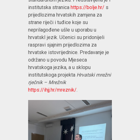
institutska stranica
https://bolje.hr/
s
prijedlozima hrvatskih zamjena za
strane riječi i tuđice koje su
neprilagođene ušle u uporabu u
hrvatskI jezik. Učenici su pridonijeli
raspravi sjajnim prijedlozima za
hrvatske istovrijednice.
Predavanje je
održano u povodu Mjeseca
hrvatskoga jezika, a u sklopu
institutskoga projekta
Hrvatski mrežni
rječnik – Mrežnik
https://ihjj.hr/mreznik/
.