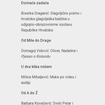
Domaća zadaća
Biserka Draganić: Glagoljično pismo i
hrvatska glagoljaška baština u
odgojno-obrazovnome sustavu
Republike Hrvatske
Od Mile do Drage
Domagoj Vidović: Oliver, Nadalina i
Pjesan o Rolandu
U dva klika mišem
Milica Mihaljević: Muke po videu i
audiju
Od A do Ž
Barbara Kovačević: Sveti Petar i