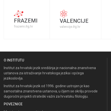
FRAZEMI
VALENCIJE
frazemi.ihjj.hr
valencije.ihjj.hr
O INSTITUTU
Institut za hrvatski jezik središnja je nacionalna znanstvena
ustanova za istraživanje hrvatskoga jezika i općega
jezikoslovlja.
Institut za hrvatski jezik od 1996. godine ustrojen je kao
samostalna znanstvena ustanova, u čijem se okrilju provode
dugoročni projekti strateški važni za hrvatsku filologiju.
POVEZNICE