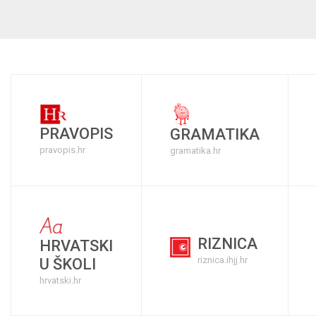
PRAVOPIS
GRAMATIKA
pravopis.hr
gramatika.hr
RIZNICA
HRVATSKI
riznica.ihjj.hr
U ŠKOLI
hrvatski.hr