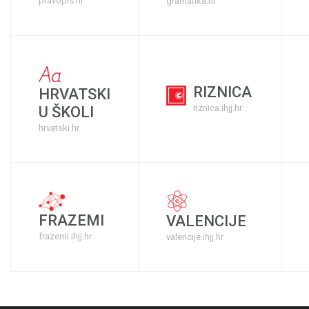
pravopis.hr
gramatika.hr
RIZNICA
HRVATSKI
riznica.ihjj.hr
U ŠKOLI
hrvatski.hr
FRAZEMI
VALENCIJE
frazemi.ihjj.hr
valencije.ihjj.hr