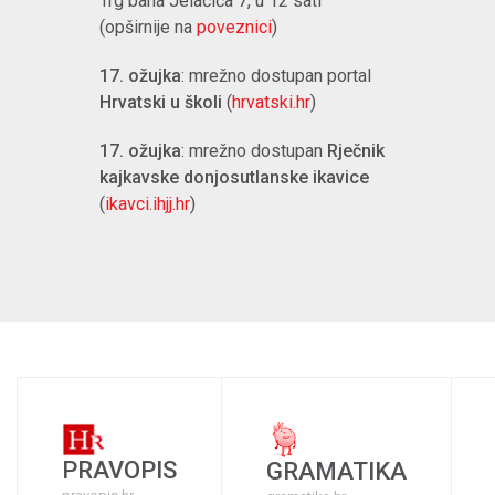
Trg bana Jelačića 7, u 12 sati
(opširnije na
poveznici
)
17. ožujka
: mrežno dostupan portal
Hrvatski u školi
(
hrvatski.hr
)
17. ožujka
: mrežno dostupan
Rječnik
kajkavske donjosutlanske ikavice
(
ikavci.ihjj.hr
)
PRAVOPIS
GRAMATIKA