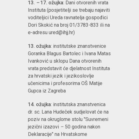
13.
–
17. ožujka
: Dani otvorenih vrata
Instituta (posjetitelji se trebaju najaviti
voditeljici Ureda ravnatelja gospođici
Dori Skokić na broj 01/3783-833 ili na
e-adresu ured@ihjj.hr)
13. ožujka
: institutske znanstvenice
Goranka Blagus Bartolec i Ivana Matas
Ivanković u sklopu Dana otvorenih
vrata predstavit će djelatnost Instituta
za hrvatski jezik i jezikoslovlje
učenicima i profesorima OŠ Matije
Gupca iz Zagreba
14. ožujka
: institutska znanstvenica
dr. sc. Lana Hudeček sudjelovat će na
poziv na okruglome stolu "Suvremeni
jezični izazovi
–
50 godina nakon
Deklaracije" na Hrvatskome