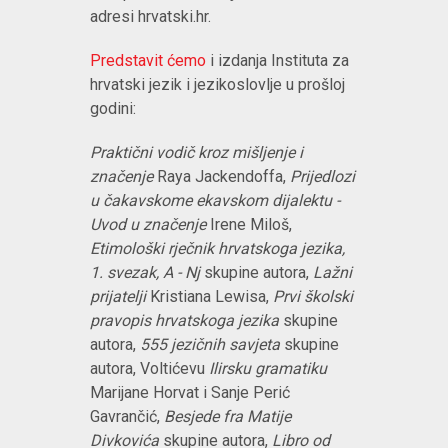
adresi hrvatski.hr.
Predstavit ćemo
i izdanja Instituta za
hrvatski jezik i jezikoslovlje u prošloj
godini:
Praktični vodič kroz mišljenje i
značenje
Raya Jackendoffa,
Prijedlozi
u čakavskome ekavskom dijalektu -
Uvod u značenje
Irene Miloš,
Etimološki rječnik hrvatskoga jezika,
1. svezak, A - Nj
skupine autora,
Lažni
prijatelji
Kristiana Lewisa,
Prvi školski
pravopis hrvatskoga jezika
skupine
autora,
555 jezičnih savjeta
skupine
autora, Voltićevu
Ilirsku gramatiku
Marijane Horvat i Sanje Perić
Gavrančić,
Besjede fra Matije
Divkovića
skupine autora,
Libro od