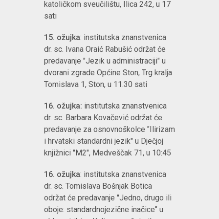
katoličkom sveučilištu, Ilica 242, u 17
sati
15. ožujka
: institutska znanstvenica
dr. sc. Ivana Oraić Rabušić održat će
predavanje "Jezik u administraciji" u
dvorani zgrade Općine Ston, Trg kralja
Tomislava 1, Ston
,
u 11.30 sati
16. ožujka:
institutska znanstvenica
dr. sc. Barbara Kovačević održat će
predavanje za osnovnoškolce "Ilirizam
i hrvatski standardni jezik" u Dječjoj
knjižnici "M2", Medveščak 71, u 10:45
16. ožujka
: institutska znanstvenica
dr. sc. Tomislava Bošnjak Botica
održat će predavanje "Jedno, drugo ili
oboje: standardnojezične inačice" u