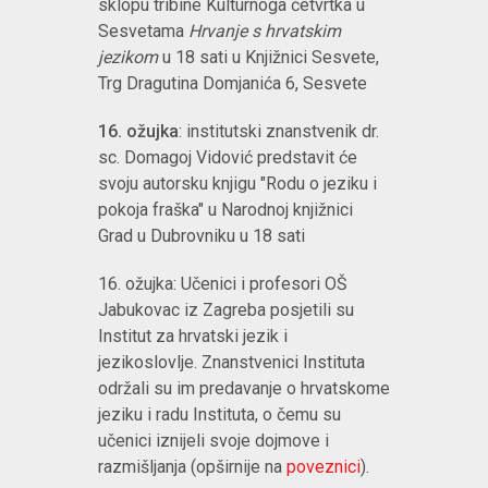
sklopu tribine Kulturnoga četvrtka u
Sesvetama
Hrvanje s hrvatskim
jezikom
u 18 sati u Knjižnici Sesvete,
Trg Dragutina Domjanića 6, Sesvete
16. ožujka
: institutski znanstvenik dr.
sc. Domagoj Vidović predstavit će
svoju autorsku knjigu "Rodu o jeziku i
pokoja fraška" u Narodnoj knjižnici
Grad u Dubrovniku u 18 sati
16. ožujka: Učenici i profesori OŠ
Jabukovac iz Zagreba posjetili su
Institut za hrvatski jezik i
jezikoslovlje. Znanstvenici Instituta
održali su im predavanje o hrvatskome
jeziku i radu Instituta, o čemu su
učenici iznijeli svoje dojmove i
razmišljanja (opširnije na
poveznici
).