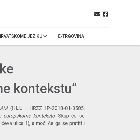
HRVATSKOME JEZIKU
E-TRGOVINA
ske
e kontekstu”
GRAM
(IHJJ i HRZZ IP-2018-01-3585;
u europskome kontekstu
. Skup će se
eva ulica 1), a moći će ga se pratiti i