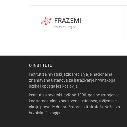
FRAZEMI
frazemi.ihjj.hr
O INSTITUTU
Institut za hrvatski jezik središnja je nacionalna
znanstvena ustanova za istraživanje hrvatskoga
jezika i općega jezikoslovlja.
Institut za hrvatski jezik od 1996. godine ustrojen je
kao samostalna znanstvena ustanova, u čijem se
okrilju provode dugoročni projekti strateški važni za
hrvatsku filologiju.