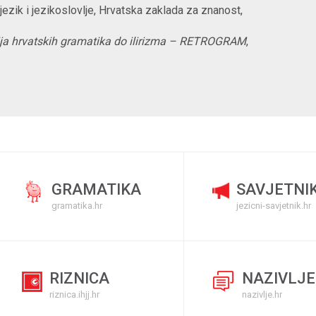
 jezik i jezikoslovlje, Hrvatska zaklada za znanost,
tacija hrvatskih gramatika do ilirizma – RETROGRAM
,
GRAMATIKA
SAVJETNI
gramatika.hr
jezicni-savjetnik.hr
RIZNICA
NAZIVLJE
riznica.ihjj.hr
nazivlje.hr