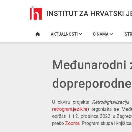
INSTITUT ZA HRVATSKI J
AKTUALNOSTI
O NAMA
IST
Međunarodni z
dopreporodne
U okviru projekta
Retrodigitalizaci
retrogram.jezik.hr
) organizira se Međ
održati 1. i 2. prosinca 2022. u Zagre
preko
Zooma
. Program skupa i knjižic