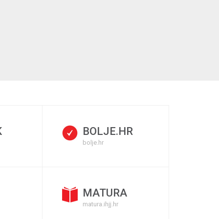
K
BOLJE.HR
bolje.hr
MATURA
matura.ihjj.hr