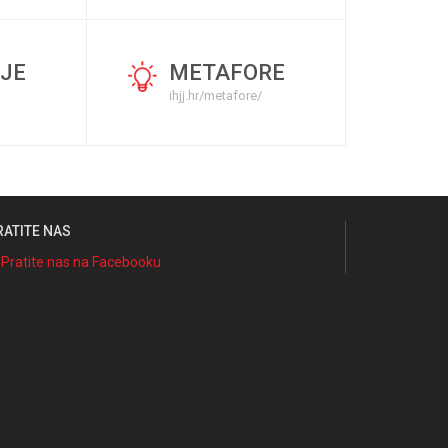
JE
METAFORE
ihjj.hr/metafore/
RATITE NAS
Pratite nas na Facebooku