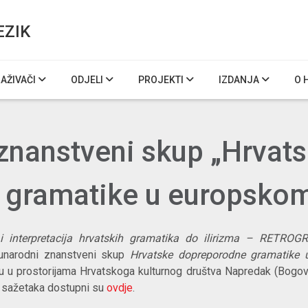
EZIK
RAŽIVAČI
ODJELI
PROJEKTI
IZDANJA
O 
nanstveni skup „Hrvat
 gramatike u europskom
ja i interpretacija hrvatskih gramatika do ilirizma – RETRO
unarodni znanstveni skup
Hrvatske dopreporodne gramatike 
bu u prostorijama Hrvatskoga kulturnog društva Napredak (Bogović
a sažetaka dostupni su
ovdje
.