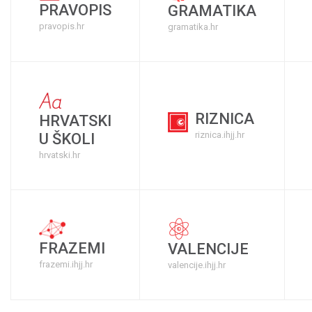
PRAVOPIS
GRAMATIKA
pravopis.hr
gramatika.hr
RIZNICA
HRVATSKI
riznica.ihjj.hr
U ŠKOLI
hrvatski.hr
FRAZEMI
VALENCIJE
frazemi.ihjj.hr
valencije.ihjj.hr