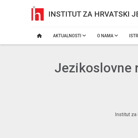
INSTITUT ZA HRVATSKI J
AKTUALNOSTI
O NAMA
IST
Jezikoslovne r
Institut z