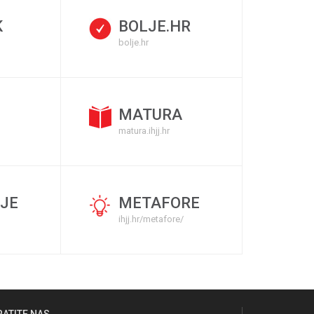
K
BOLJE.HR
bolje.hr
MATURA
matura.ihjj.hr
JE
METAFORE
ihjj.hr/metafore/