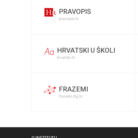
PRAVOPIS
pravopis.hr
HRVATSKI U ŠKOLI
hrvatski.hr
FRAZEMI
frazemi.ihjj.hr