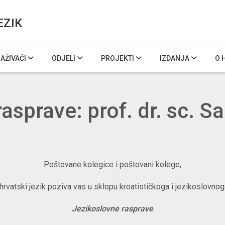
EZIK
RAŽIVAČI
ODJELI
PROJEKTI
IZDANJA
O 
asprave: prof. dr. sc. Sa
Poštovane kolegice i poštovani kolege,
a hrvatski jezik poziva vas u sklopu kroatističkoga i jezikoslovno
Jezikoslovne rasprave