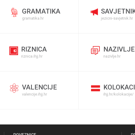
GRAMATIKA
SAVJETNI
gramatika.hr
jezicni-savjetnik.hr
RIZNICA
NAZIVLJE
riznica.ihjj.hr
nazivlje.hr
VALENCIJE
KOLOKACI
valencije.ihjj.hr
ihjj.hr/kolokacije/