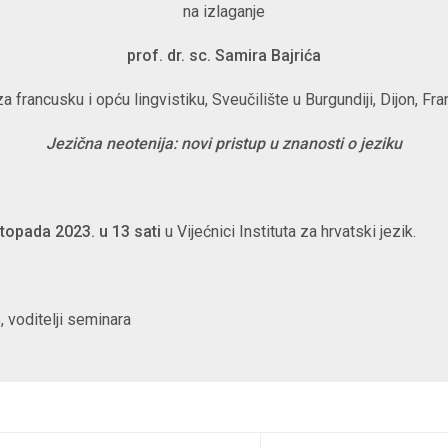
na izlaganje
prof. dr. sc.
Samira Bajrića
za francusku i opću lingvistiku, Sveučilište u Burgundiji, Dijon, Fr
Jezična neotenija: novi pristup u znanosti o jeziku
istopada 2023. u 13 sati
u Vijećnici Instituta za hrvatski jezik.
s, voditelji seminara