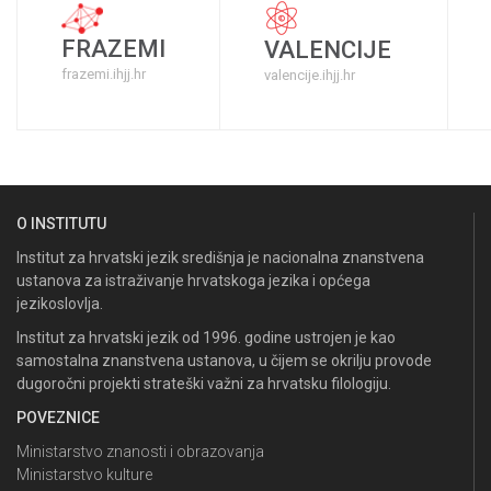
FRAZEMI
VALENCIJE
frazemi.ihjj.hr
valencije.ihjj.hr
O INSTITUTU
Institut za hrvatski jezik središnja je nacionalna znanstvena
ustanova za istraživanje hrvatskoga jezika i općega
jezikoslovlja.
Institut za hrvatski jezik od 1996. godine ustrojen je kao
samostalna znanstvena ustanova, u čijem se okrilju provode
dugoročni projekti strateški važni za hrvatsku filologiju.
POVEZNICE
Ministarstvo znanosti i obrazovanja
Ministarstvo kulture