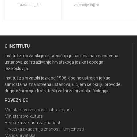
frazemi.ihjj.hr
valencije.ihjj.hr
O INSTITUTU
Institut za hrvatski jezik središnja je nacionalna znanstvena
ustanova za istraživanje hrvatskoga jezika i općega
jezikoslovlja.
Institut za hrvatski jezik od 1996. godine ustrojen je kao
samostalna znanstvena ustanova, u čijem se okrilju provode
dugoročni projekti strateški važni za hrvatsku filologiju.
POVEZNICE
Ministarstvo znanosti i obrazovanja
Ministarstvo kulture
Hrvatska zaklada za znanost
Hrvatska akademija znanosti i umjetnosti
Matica hrvatska