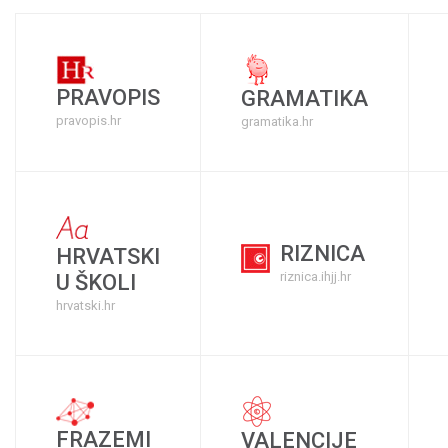
PRAVOPIS
GRAMATIKA
pravopis.hr
gramatika.hr
RIZNICA
HRVATSKI
riznica.ihjj.hr
U ŠKOLI
hrvatski.hr
FRAZEMI
VALENCIJE