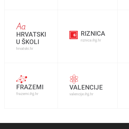
RIZNICA
HRVATSKI
riznica.ihjj.hr
U ŠKOLI
hrvatski.hr
FRAZEMI
VALENCIJE
frazemi.ihjj.hr
valencije.ihjj.hr