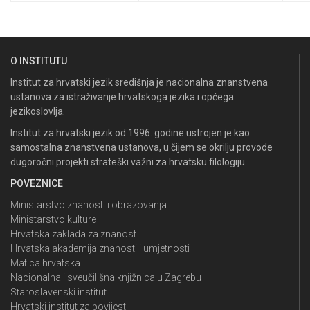
O INSTITUTU
Institut za hrvatski jezik središnja je nacionalna znanstvena
ustanova za istraživanje hrvatskoga jezika i općega
jezikoslovlja.
Institut za hrvatski jezik od 1996. godine ustrojen je kao
samostalna znanstvena ustanova, u čijem se okrilju provode
dugoročni projekti strateški važni za hrvatsku filologiju.
POVEZNICE
Ministarstvo znanosti i obrazovanja
Ministarstvo kulture
Hrvatska zaklada za znanost
Hrvatska akademija znanosti i umjetnosti
Matica hrvatska
Nacionalna i sveučilišna knjižnica u Zagrebu
Staroslavenski institut
Hrvatski institut za povijest