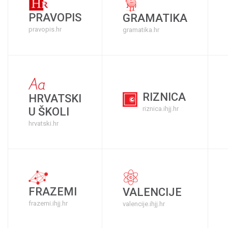
PRAVOPIS
GRAMATIKA
pravopis.hr
gramatika.hr
RIZNICA
HRVATSKI
riznica.ihjj.hr
U ŠKOLI
hrvatski.hr
FRAZEMI
VALENCIJE
frazemi.ihjj.hr
valencije.ihjj.hr