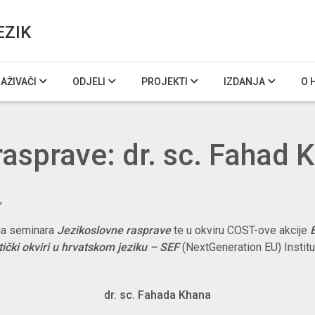
EZIK
RAŽIVAČI
ODJELI
PROJEKTI
IZDANJA
O 
asprave: dr. sc. Fahad 
,
oga seminara
Jezikoslovne rasprave
te u okviru COST-ove akcije
čki okviri u hrvatskom jeziku – SEF
(NextGeneration EU) Institu
dr. sc. Fahada Khana