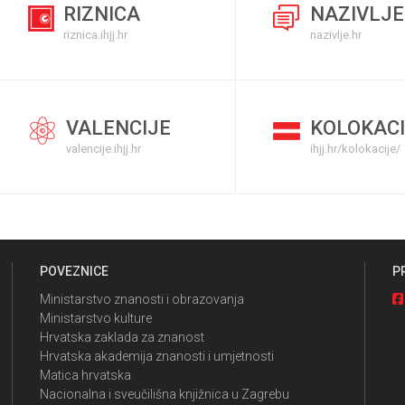
RIZNICA
NAZIVLJE
riznica.ihjj.hr
nazivlje.hr
VALENCIJE
KOLOKACI
valencije.ihjj.hr
ihjj.hr/kolokacije/
POVEZNICE
P
Ministarstvo znanosti i obrazovanja
Ministarstvo kulture
Hrvatska zaklada za znanost
Hrvatska akademija znanosti i umjetnosti
Matica hrvatska
Nacionalna i sveučilišna knjižnica u Zagrebu