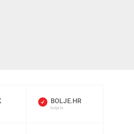
K
BOLJE.HR
bolje.hr