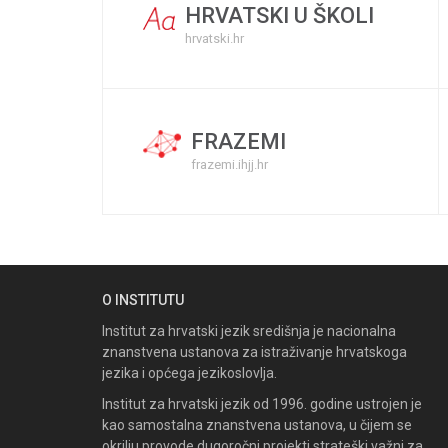
HRVATSKI U ŠKOLI
hrvatski.hr
FRAZEMI
frazemi.ihjj.hr
O INSTITUTU
Institut za hrvatski jezik središnja je nacionalna
znanstvena ustanova za istraživanje hrvatskoga
jezika i općega jezikoslovlja.
Institut za hrvatski jezik od 1996. godine ustrojen je
kao samostalna znanstvena ustanova, u čijem se
okrilju provode dugoročni projekti strateški važni za