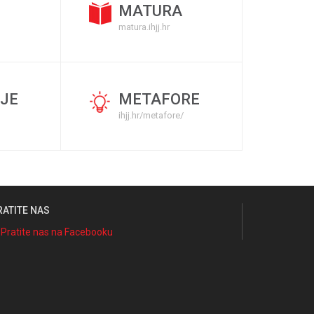
MATURA
matura.ihjj.hr
JE
METAFORE
ihjj.hr/metafore/
RATITE NAS
Pratite nas na Facebooku