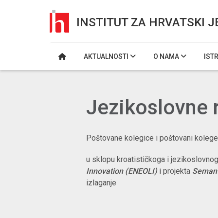
INSTITUT ZA HRVATSKI J
AKTUALNOSTI
O NAMA
IST
Jezikoslovne r
Poštovane kolegice i poštovani kolege
u sklopu kroatističkoga i jezikoslovn
Innovation (ENEOLI)
i projekta
Semanti
izlaganje