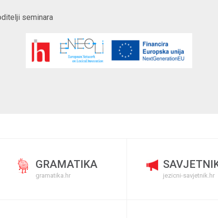
oditelji seminara
GRAMATIKA
SAVJETNI
gramatika.hr
jezicni-savjetnik.hr