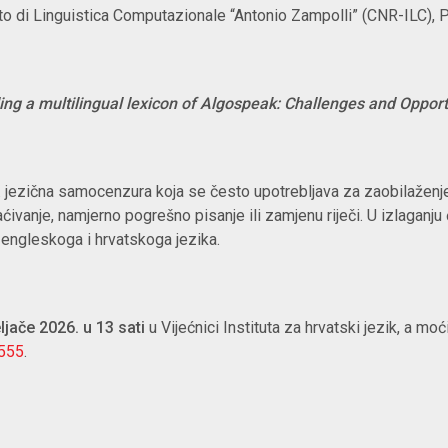
uto di Linguistica Computazionale “Antonio Zampolli” (CNR-ILC), Pis
ng a multilingual lexicon of Algospeak: Challenges and Opport
tj. jezična samocenzura koja se često upotrebljava za zaobilažen
ivanje, namjerno pogrešno pisanje ili zamjenu riječi. U izlaganj
 engleskoga i hrvatskoga jezika.
eljače 2026. u 13 sati
u Vijećnici Instituta za hrvatski jezik, a moć
5555
.