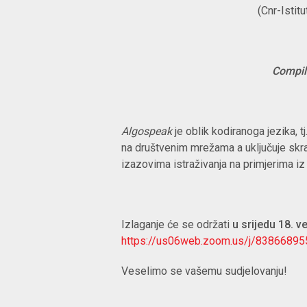
(Cnr-Istit
Compili
Algospeak
je oblik kodiranoga jezika, 
na društvenim mrežama a uključuje skrać
izazovima istraživanja na primjerima iz
Izlaganje će se održati
u srijedu 18. v
https://us06web.zoom.us/j/8386689
Veselimo se vašemu sudjelovanju!