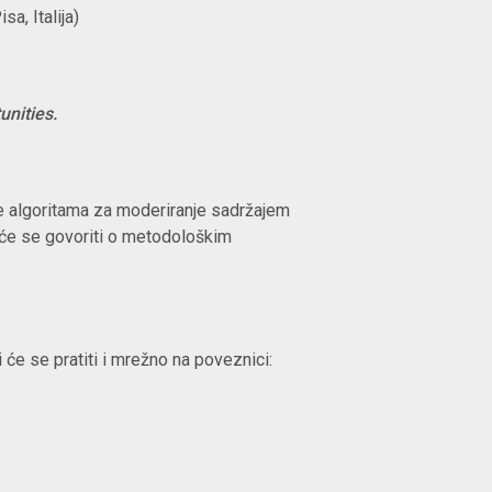
a, Italija)
unities.
je algoritama za moderiranje sadržajem
u će se govoriti o metodološkim
i će se pratiti i mrežno na poveznici: