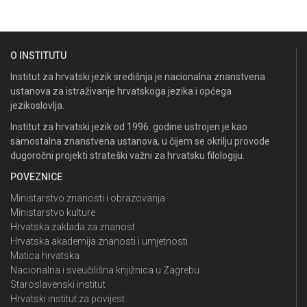
O INSTITUTU
Institut za hrvatski jezik središnja je nacionalna znanstvena
ustanova za istraživanje hrvatskoga jezika i općega
jezikoslovlja.
Institut za hrvatski jezik od 1996. godine ustrojen je kao
samostalna znanstvena ustanova, u čijem se okrilju provode
dugoročni projekti strateški važni za hrvatsku filologiju.
POVEZNICE
Ministarstvo znanosti i obrazovanja
Ministarstvo kulture
Hrvatska zaklada za znanost
Hrvatska akademija znanosti i umjetnosti
Matica hrvatska
Nacionalna i sveučilišna knjižnica u Zagrebu
Staroslavenski institut
Hrvatski institut za povijest