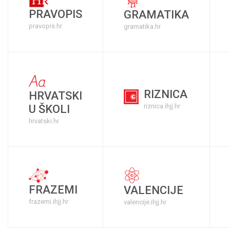
PRAVOPIS
GRAMATIKA
pravopis.hr
gramatika.hr
RIZNICA
HRVATSKI
riznica.ihjj.hr
U ŠKOLI
hrvatski.hr
FRAZEMI
VALENCIJE
frazemi.ihjj.hr
valencije.ihjj.hr