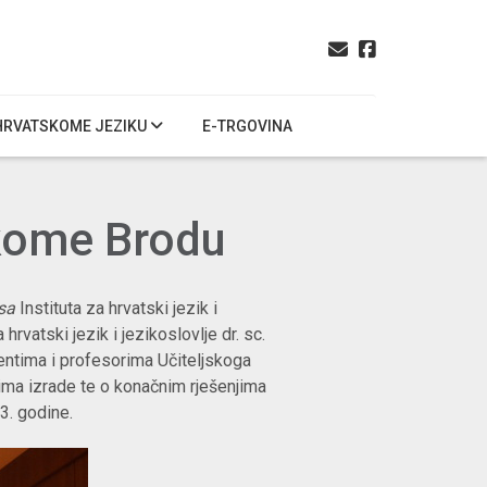
HRVATSKOME JEZIKU
E-TRGOVINA
skome Brodu
isa
Instituta za hrvatski jezik i
a hrvatski jezik i jezikoslovlje dr. sc.
entima i profesorima Učiteljskoga
lima izrade te o konačnim rješenjima
13. godine.