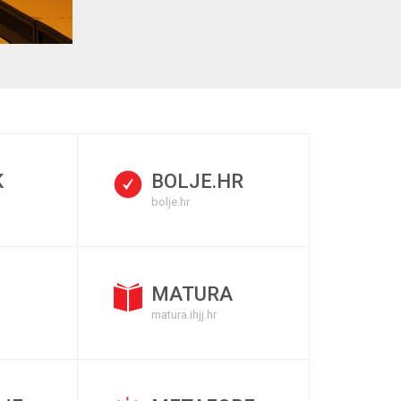
K
BOLJE.HR
bolje.hr
MATURA
matura.ihjj.hr