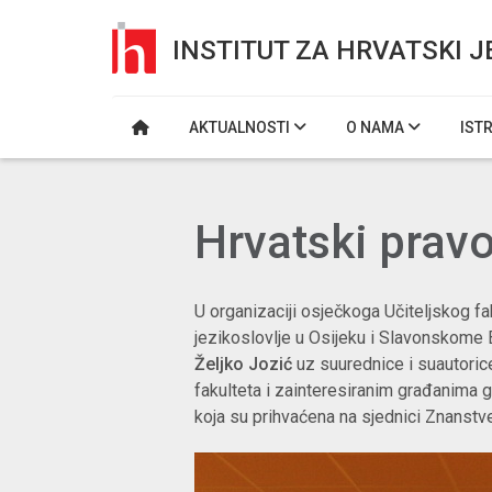
INSTITUT ZA HRVATSKI J
AKTUALNOSTI
O NAMA
IST
Hrvatski prav
U organizaciji osječkoga Učiteljskog fa
jezikoslovlje u Osijeku i Slavonskome 
Željko Jozić
uz suurednice i suautorice
fakulteta i zainteresiranim građanima g
koja su prihvaćena na sjednici Znanstven