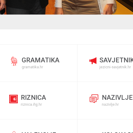
GRAMATIKA
SAVJETNI
gramatika.hr
jezicni-savjetnik.hr
RIZNICA
NAZIVLJE
riznica.ihjj.hr
nazivlje.hr