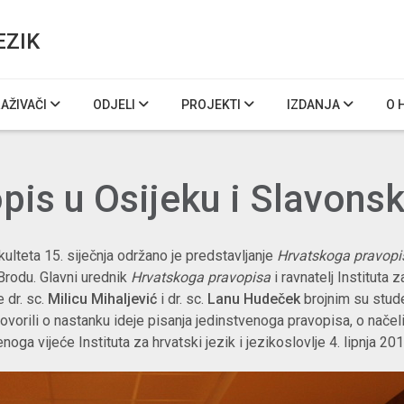
EZIK
RAŽIVAČI
ODJELI
PROJEKTI
IZDANJA
O 
opis u Osijeku i Slavon
kulteta 15. siječnja održano je predstavljanje
Hrvatskoga pravop
Brodu. Glavni urednik
Hrvatskoga pravopisa
i ravnatelj Instituta z
 dr. sc.
Milicu Mihaljević
i dr. sc.
Lanu Hudeček
brojnim su stud
ovorili o nastanku ideje pisanja jedinstvenoga pravopisa, o nače
oga vijeće Instituta za hrvatski jezik i jezikoslovlje 4. lipnja 20